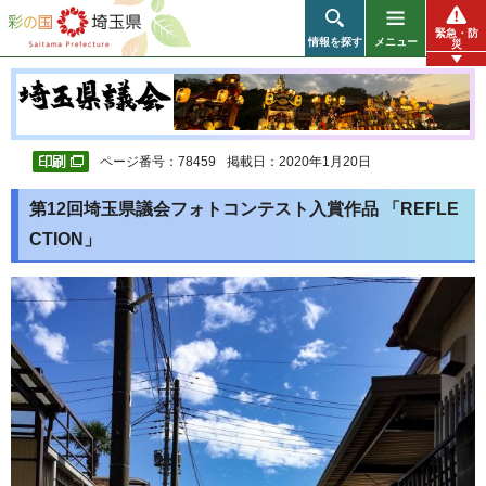
彩の国 埼玉県
緊急・防
情報を探す
メニュー
災
ページ番号：78459
掲載日：2020年1月20日
第12回埼玉県議会フォトコンテスト入賞作品 「
REFLE
CTION
」