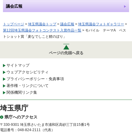
議会広報
トップページ
>
埼玉県議会トップ
>
議会広報
>
埼玉県議会フォトギャラリー
>
第12回埼玉県議会フォトコンテスト入賞作品一覧
> モバイル テーマA ベス
トショット賞「麦なでしこと鯉のぼり」
ページの先頭へ戻る
サイトマップ
ウェブアクセシビリティ
プライバシーポリシー・免責事項
著作権・リンクについて
関係機関リンク集
埼玉県庁
県庁へのアクセス
〒330-9301 埼玉県さいたま市浦和区高砂三丁目15番1号
電話番号：048-824-2111（代表）