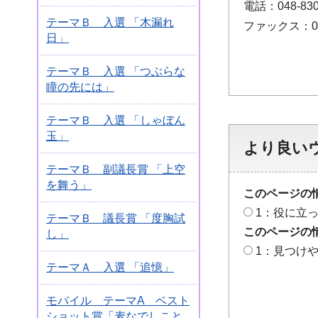
電話：048-830
テーマＢ 入選 「木漏れ
ファックス：048
日」
テーマＢ 入選 「つぶらな
瞳の先には」
テーマＢ 入選 「しゃぼん
玉」
より良い
テーマＢ 副議長賞 「上空
を舞う」
このページの
1：役に立
テーマＢ 議長賞 「度胸試
このページの
し」
1：見つけ
テーマＡ 入選 「追憶」
モバイル テーマA ベスト
ショット賞「麦なでしこと