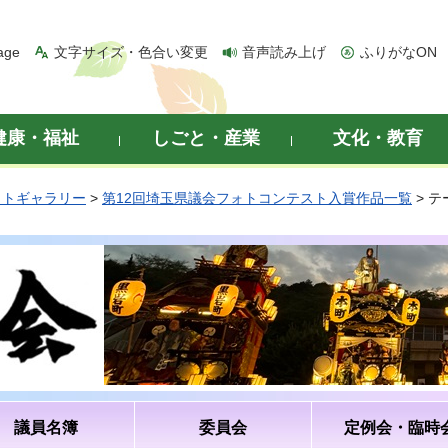
age
文字サイズ・色合い変更
音声読み上げ
ふりがなON
健康・福祉
しごと・産業
文化・教育
ォトギャラリー
>
第12回埼玉県議会フォトコンテスト入賞作品一覧
> 
議員名簿
委員会
定例会・臨時