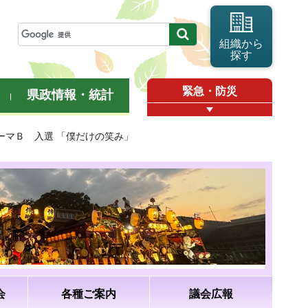
組織から
探す
緊急・防災
県政情報・統計
テーマＢ 入選 「僕だけの笑み」
会
各種ご案内
議会広報