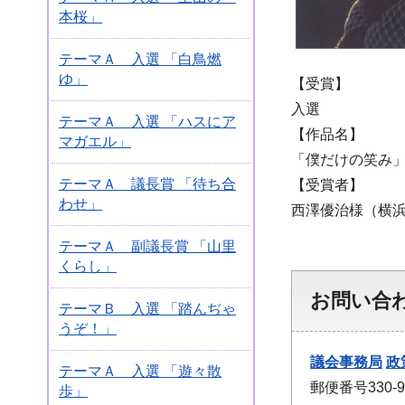
本桜」
テーマＡ 入選 「白鳥燃
ゆ」
【受賞】
入選
テーマＡ 入選 「ハスにア
【作品名】
マガエル」
「僕だけの笑み
テーマＡ 議長賞 「待ち合
【受賞者】
わせ」
西澤優治様（横
テーマＡ 副議長賞 「山里
くらし」
お問い合
テーマＢ 入選 「踏んぢゃ
うぞ！」
議会事務局
政
テーマＡ 入選 「遊々散
郵便番号330
歩」