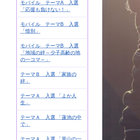
モバイル テーマA 入選
「応援も負けない！」
モバイル テーマB 入選
「惜別」
モバイル テーマB 入選
「地域の絆～少子高齢の地
の一コマ～」
テーマＢ 入選 「家族の
絆」
テーマＡ 入選 「よか人
生」
テーマＡ 入選 「蓮池の中
で」
テーマＡ 入選 「里山の一