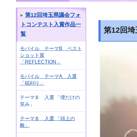
第12回埼玉県議会フォ
トコンテスト入賞作品一
第12回
覧
モバイル テーマB ベスト
ショット賞
「REFLECTION」
モバイル テーマA 入選
「稲刈り」
テーマＢ 入選 「僕だけの
笑み」
テーマＢ 入選 「頭上の
敵」