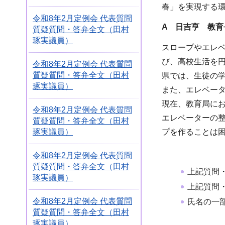
春」を実現する
令和8年2月定例会 代表質問
A 日吉亨 教育
質疑質問・答弁全文（田村
琢実議員）
スロープやエレ
び、高校生活を
令和8年2月定例会 代表質問
質疑質問・答弁全文（田村
県では、生徒の
琢実議員）
また、エレベー
現在、教育局に
令和8年2月定例会 代表質問
エレベーターの
質疑質問・答弁全文（田村
琢実議員）
プを作ることは
令和8年2月定例会 代表質問
質疑質問・答弁全文（田村
上記質問
琢実議員）
上記質問
令和8年2月定例会 代表質問
氏名の一
質疑質問・答弁全文（田村
琢実議員）