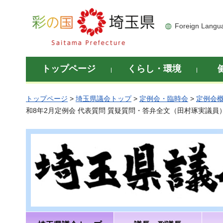
彩の国 埼玉県
Foreign Langu
トップページ
くらし・環境
トップページ
>
埼玉県議会トップ
>
定例会・臨時会
>
定例会
和8年2月定例会 代表質問 質疑質問・答弁全文（田村琢実議員