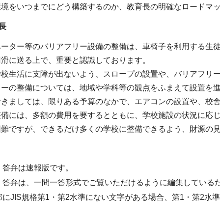
環境をいつまでにどう構築するのか、教育長の明確なロードマ
長
ベーター等のバリアフリー設備の整備は、車椅子を利用する生
円滑に送る上で、重要と認識しております。
学校生活に支障が出ないよう、スロープの設置や、バリアフリ
ターの整備については、地域や学科等の観点をふまえて設置を
おきましては、限りある予算のなかで、エアコンの設置や、校
整備には、多額の費用を要するとともに、学校施設の状況に応
困難ですが、できるだけ多くの学校に整備できるよう、財源の
・答弁は速報版です。
・答弁は、一問一答形式でご覧いただけるように編集している
部にJIS規格第1・第2水準にない文字がある場合、第1・第2