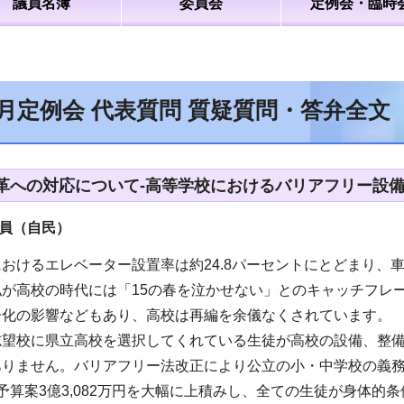
議員名簿
委員会
定例会・臨時
2月定例会 代表質問 質疑質問・答弁全文
革への対応について-高等学校におけるバリアフリー設
員（自民）
おけるエレベーター設置率は約24.8パーセントにとどまり、
私が高校の時代には「15の春を泣かせない」とのキャッチフレ
子化の影響などもあり、高校は再編を余儀なくされています。
志望校に県立高校を選択してくれている生徒が高校の設備、整
ありません。バリアフリー法改正により公立の小・中学校の義
予算案3億3,082万円を大幅に上積みし、全ての生徒が身体的