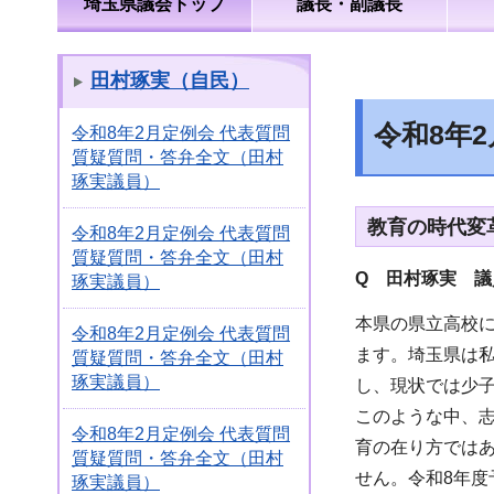
埼玉県議会トップ
議長・副議長
田村琢実（自民）
令和8年
令和8年2月定例会 代表質問
質疑質問・答弁全文（田村
琢実議員）
教育の時代変
令和8年2月定例会 代表質問
質疑質問・答弁全文（田村
Q 田村琢実 議
琢実議員）
本県の県立高校に
令和8年2月定例会 代表質問
ます。埼玉県は
質疑質問・答弁全文（田村
琢実議員）
し、現状では少
このような中、
令和8年2月定例会 代表質問
育の在り方では
質疑質問・答弁全文（田村
せん。令和8年度
琢実議員）