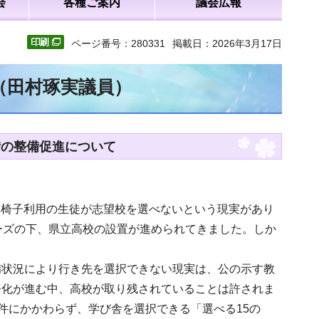
会
各種ご案内
議会広報
ページ番号：280331
掲載日：2026年3月17日
（田村琢実議員）
備の整備促進について
車椅子利用の生徒が志望校を選べないという現実があり
ーズの下、県立高校の設置が進められてきました。しか
備状況により行き先を選択できない現実は、公の示す教
務化が進む中、高校が取り残されていることは許されま
条件にかかわらず、学び舎を選択できる「選べる15の