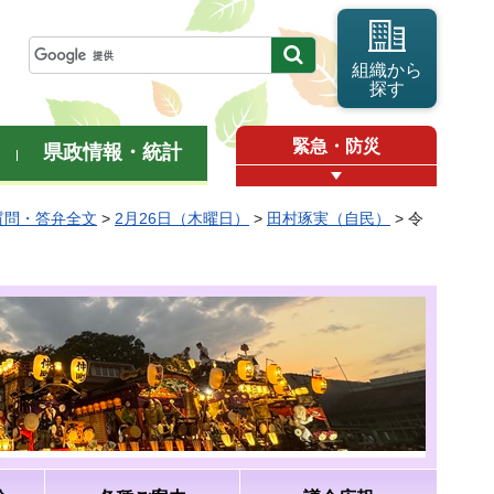
組織から
探す
緊急・防災
県政情報・統計
質問・答弁全文
>
2月26日（木曜日）
>
田村琢実（自民）
> 令