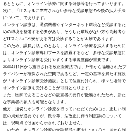
るとともに、オンライン診療に関する研修等を行ってまいります。
次に、「ITスキルに左右されない多様な受診形態の今後の拡大手法
について」であります。
オンライン診療は、通信機器やインターネット環境など受診するた
めの環境を整備する必要があり、そうした環境がない方や高齢者な
どITスキルに不安がある方は受診することが困難であります。
このため、議員お話しのとおり、オンライン診療を拡大するために
は、オンライン診療専用ブースを設置するなど、多様な受診形態に
よりオンライン診療を受けやすくする環境整備が重要です。
本年4月1日から施行される改正医療法では、外部から隔離されたプ
ライバシーが確保された空間であるなど、一定の基準を満たす施設
が「オンライン診療受診施設」として位置付けられ、様々な場所で
オンライン診療を受けることが可能となります。
また、医師であることなどの設置者の要件が撤廃されたため、新た
な事業者の参入も可能となります。
他方、適切なオンライン診療を行っていただくためには、正しい制
度の周知が必要ですが、政令等、法改正に伴う制度詳細について
は、現時点では国から示されておりません。
このため、オンライン診療の受診形態の拡大については、国から制