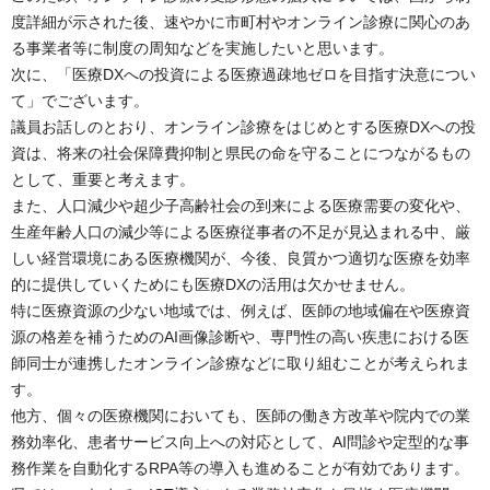
度詳細が示された後、速やかに市町村やオンライン診療に関心のあ
る事業者等に制度の周知などを実施したいと思います。
次に、「医療DXへの投資による医療過疎地ゼロを目指す決意につい
て」でございます。
議員お話しのとおり、オンライン診療をはじめとする医療DXへの投
資は、将来の社会保障費抑制と県民の命を守ることにつながるもの
として、重要と考えます。
また、人口減少や超少子高齢社会の到来による医療需要の変化や、
生産年齢人口の減少等による医療従事者の不足が見込まれる中、厳
しい経営環境にある医療機関が、今後、良質かつ適切な医療を効率
的に提供していくためにも医療DXの活用は欠かせません。
特に医療資源の少ない地域では、例えば、医師の地域偏在や医療資
源の格差を補うためのAI画像診断や、専門性の高い疾患における医
師同士が連携したオンライン診療などに取り組むことが考えられま
す。
他方、個々の医療機関においても、医師の働き方改革や院内での業
務効率化、患者サービス向上への対応として、AI問診や定型的な事
務作業を自動化するRPA等の導入も進めることが有効であります。