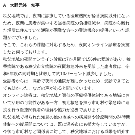
A 大野元裕 知事
秩父地域では、夜間に診療している医療機関が輪番病院以外にない
ため、夜間に患者が集中する当番病院の負担軽減や、病院から離れ
た場所に住んでいて通院が困難な方への受診機会の提供といった課
題がございました。
そこで、これらの課題に対応するため、夜間オンライン診療を実施
したと伺っております。
秩父地域の夜間オンライン診療は7か月間で156件の受診があり、輪
番病院である秩父市立病院の夜間救急外来を受診した患者数は、令
和6年度の同時期と比較して約13パーセント減少しました。
受診者からは「高齢で夜間の通院が難しかったため、受診できてと
ても助かった」などの声があると聞いています。
オンライン診療は、秩父地域と類似の医療提供体制である地域にお
いて活用の可能性がある一方、初期救急を担う市町村や緊急時に連
携を行う医療関係者の理解や協力が必要であります。
秩父地域で得られた知見の他の地域への横展開や診療時間の24時間
体制への縦展開については、既に深谷市にも拡大をしていますが、
今後も市町村など関係者に対して、秩父地域における成果を紹介す