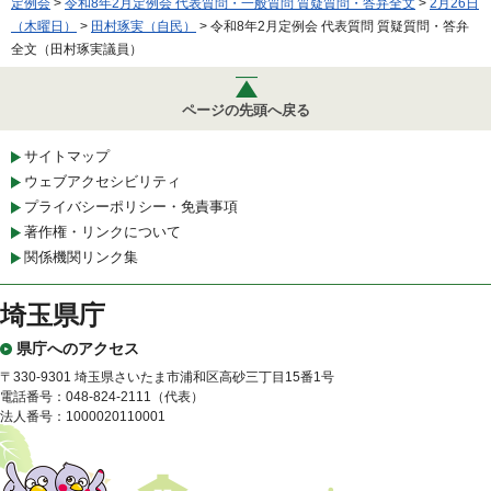
定例会
>
令和8年2月定例会 代表質問・一般質問 質疑質問・答弁全文
>
2月26日
（木曜日）
>
田村琢実（自民）
> 令和8年2月定例会 代表質問 質疑質問・答弁
全文（田村琢実議員）
ページの先頭へ戻る
サイトマップ
ウェブアクセシビリティ
プライバシーポリシー・免責事項
著作権・リンクについて
関係機関リンク集
埼玉県庁
県庁へのアクセス
〒330-9301 埼玉県さいたま市浦和区高砂三丁目15番1号
電話番号：048-824-2111（代表）
法人番号：1000020110001