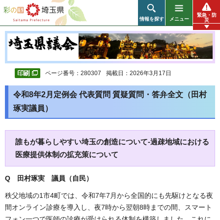
彩の国 埼玉県
緊急・防
情報を探す
メニュー
災
ページ番号：280307
掲載日：2026年3月17日
令和8年2月定例会 代表質問 質疑質問・答弁全文（田村
琢実議員）
誰もが暮らしやすい埼玉の創造について-過疎地域における
医療提供体制の拡充策について
Q 田村琢実 議員（自民）
秩父地域の1市4町では、令和7年7月から全国的にも先駆けとなる夜
間オンライン診療を導入し、夜7時から翌朝8時までの間、スマート
フォン一つで医師の診療が受けられる体制を構築しました。これに