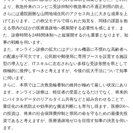
より、救急外来のコンビニ受診抑制や救急車の不適正利用の防止、
さらには通院困難な山間地域住民のアクセス向上に大きな成果を上
げております。この秩父モデルで得られた知見を、同様の課題を抱
える県内のほかの医療過疎地へ横展開する必要性を感じます。ま
た、診療時間を24時間体制へと縦展開するのも重要となります。知
事の戦略を伺います。
また、オンライン診療の拡大にはデジタル機器に不慣れな高齢者へ
の配慮が不可欠です。公民館や郵便局に専用ブースを設置する施設
型の導入など、ITスキルに左右されない多様な受診形態を県として
積極的に後押しすべきと考えますが、今後の拡大手法について知事
に伺います。
さらに、本県では二次救急輪番制の維持が極めて厳しい状況にあり
ます。オンライン診療は、軽症者の受皿となるだけでなく、将来的
にバイタルデータのリアルタイム共有などと組み合わせることで、
重症化の未然防止や効率的な搬送判断にも寄与し得ます。医療DXへ
の投資は、将来の社会保障費抑制と県民の命を守るための最優先投
資であると考えますが、医療過疎地ゼロを目指す知事の決意を伺い
ます。