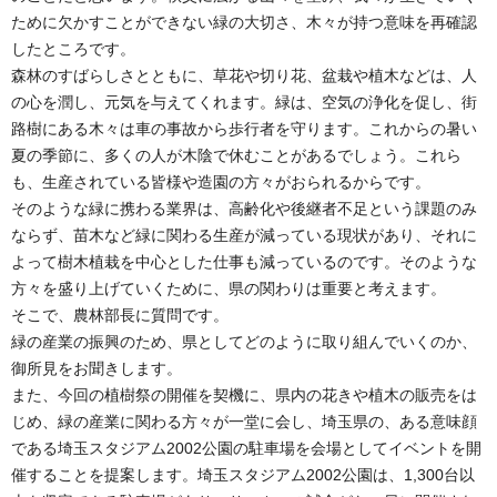
ために欠かすことができない緑の大切さ、木々が持つ意味を再確認
したところです。
森林のすばらしさとともに、草花や切り花、盆栽や植木などは、人
の心を潤し、元気を与えてくれます。緑は、空気の浄化を促し、街
路樹にある木々は車の事故から歩行者を守ります。これからの暑い
夏の季節に、多くの人が木陰で休むことがあるでしょう。これら
も、生産されている皆様や造園の方々がおられるからです。
そのような緑に携わる業界は、高齢化や後継者不足という課題のみ
ならず、苗木など緑に関わる生産が減っている現状があり、それに
よって樹木植栽を中心とした仕事も減っているのです。そのような
方々を盛り上げていくために、県の関わりは重要と考えます。
そこで、農林部長に質問です。
緑の産業の振興のため、県としてどのように取り組んでいくのか、
御所見をお聞きします。
また、今回の植樹祭の開催を契機に、県内の花きや植木の販売をは
じめ、緑の産業に関わる方々が一堂に会し、埼玉県の、ある意味顔
である埼玉スタジアム2002公園の駐車場を会場としてイベントを開
催することを提案します。埼玉スタジアム2002公園は、1,300台以