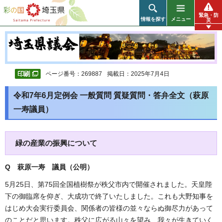
彩の国 埼玉県
緊急・防
情報を探す
メニュー
災
ページ番号：269887
掲載日：2025年7月4日
令和7年6月定例会 一般質問 質疑質問・答弁全文（萩原
一寿議員）
緑の産業の振興について
Q 萩原一寿 議員（公明）
5月25日、第75回全国植樹祭が秩父市内で開催されました。天皇陛
下の御臨席を仰ぎ、大成功で終了いたしました。これも大野知事を
はじめ大会実行委員会、関係者の皆様の並々ならぬ御尽力があって
のことだと思います。秩父に広がる山々を望み、我々が生きていく