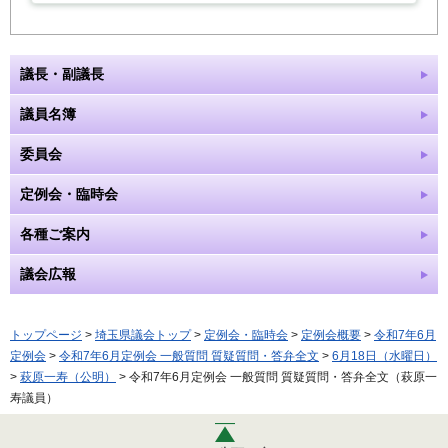
議長・副議長
議員名簿
委員会
定例会・臨時会
各種ご案内
議会広報
トップページ
>
埼玉県議会トップ
>
定例会・臨時会
>
定例会概要
>
令和7年6月
定例会
>
令和7年6月定例会 一般質問 質疑質問・答弁全文
>
6月18日（水曜日）
>
萩原一寿（公明）
> 令和7年6月定例会 一般質問 質疑質問・答弁全文（萩原一
寿議員）