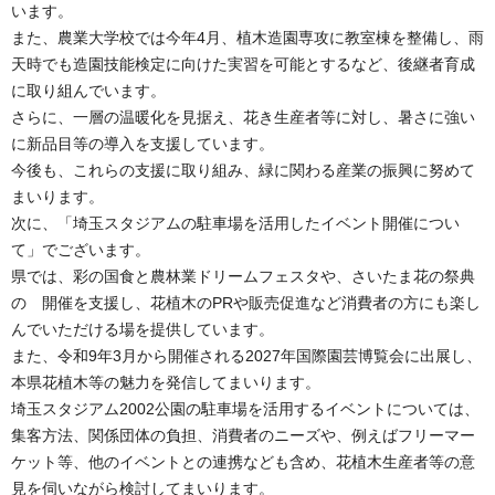
います。
また、農業大学校では今年4月、植木造園専攻に教室棟を整備し、雨
天時でも造園技能検定に向けた実習を可能とするなど、後継者育成
に取り組んでいます。
さらに、一層の温暖化を見据え、花き生産者等に対し、暑さに強い
に新品目等の導入を支援しています。
今後も、これらの支援に取り組み、緑に関わる産業の振興に努めて
まいります。
次に、「埼玉スタジアムの駐車場を活用したイベント開催につい
て」でございます。
県では、彩の国食と農林業ドリームフェスタや、さいたま花の祭典
の 開催を支援し、花植木のPRや販売促進など消費者の方にも楽し
んでいただける場を提供しています。
また、令和9年3月から開催される2027年国際園芸博覧会に出展し、
本県花植木等の魅力を発信してまいります。
埼玉スタジアム2002公園の駐車場を活用するイベントについては、
集客方法、関係団体の負担、消費者のニーズや、例えばフリーマー
ケット等、他のイベントとの連携なども含め、花植木生産者等の意
見を伺いながら検討してまいります。