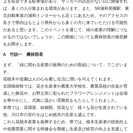
上を収容できる駐車場があり、サッカーの試合がない日に開催すれ
ば、多くの人が集まれる環境があります。また、SR浦和美園駅、東
北自動車道の浦和インターからも近くにあるため、そのアクセスの
良さで県内はもとより県外からも多くの方に来ていただける可能性
があると思います。このイベントを通じて、緑の産業の理解につな
がるのではないでしょうか。この開催についても農林部長の御見解
をお聞きします。
A 竹詰一
農林部長
まず、「緑に関わる産業の振興のための取組について」でございま
す。
花植木や造園は人の心を癒し生活に潤いを与えてくれます。
全国植樹祭では、花き生産者や農業大学校生、農業高校の生徒が育
成した飾花や、お野立所に彩られたフラワーアレンジメントは会場
を華やかにし、式典に温かい雰囲気をもたらしてくれました。
本県では、花壇苗、鉢物類、切花など、様々な花が生産されている
他、川口市の安行をはじめ植木の生産も盛んです。
これら花植木産業を振興するため、県では、植木生産者の技術向上
や造園需要に関する研修会を開催し生産及び経営の向上を支援して