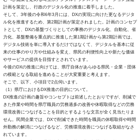
計画を策定し、行政のデジタル化の推進に着手しました。
そして、3年後の令和6年3月には、DXの実現に向けた更なるデジタ
ル化を推進するため、第2期計画が策定されました。計画のコンセプ
トとして、DXの基盤づくりとしての事務のデジタル化、自動化、省
力化、基盤整備を重点的に推進した第1期計画から第2期計画では、
デジタル技術を単に導入するだけではなくて、デジタルを基本に従
来の仕事のやり方や仕組みを変え、県民の利便性向上や新たな価値
やサービスの提供を目指すとされています。
今後のDXの推進に向けては、県庁自体があらゆる県民・企業・団体
の模範となる取組を進めることが大変重要と考えます。
そこで、以下、小項目で2点伺います。
（1）県庁におけるDX推進の目的について。
DX推進の計画の趣旨やコンセプトは前述したとおりですが、削減で
きた作業や時間を県庁職員の労務過多の改善や休暇取得などの労務
環境改善につなげることを目的とするような文言が全く見当たりま
せん。民間企業では、DXで削減できた時間を職員の休暇取得や時間
外勤務の解消につなげるなど、労務環境改善につなげる取組がなさ
れています。