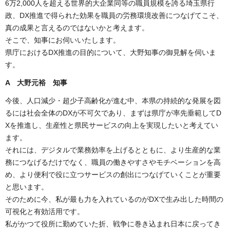
6万2,000人を超える世界的大企業同等の職員規模を誇る埼玉県行
政、DX推進で得られた効果を職員の労務環境改善につなげてこそ、
真の成果と言えるのではないかと考えます。
そこで、知事にお伺いいたします。
県庁におけるDX推進の目的について、大野知事の御見解を伺いま
す。
A 大野元裕 知事
今後、人口減少・超少子高齢化が進む中、本県の持続的な発展を図
るには社会全体のDXが不可欠であり、まずは県庁が率先垂範してD
Xを推進し、生産性と県民サービスの向上を実現したいと考えてい
ます。
それには、デジタルで業務効率を上げるとともに、より生産的な業
務につなげるだけでなく、職員の働きやすさやモチベーションを高
め、より便利で役に立つサービスの創出につなげていくことが重要
と思います。
そのために今、私が最も力を入れているのがDXで生み出した時間の
可視化と有効活用です。
私がかつて役所に勤めていた折、戦争に巻き込まれ日本に戻ってき