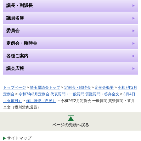
議長・副議長
議員名簿
委員会
定例会・臨時会
各種ご案内
議会広報
トップページ
>
埼玉県議会トップ
>
定例会・臨時会
>
定例会概要
>
令和7年2月
定例会
>
令和7年2月定例会 代表質問・一般質問 質疑質問・答弁全文
>
3月4日
（火曜日）
>
横川雅也（自民）
> 令和7年2月定例会 一般質問 質疑質問・答弁
全文（横川雅也議員）
ページの先頭へ戻る
サイトマップ