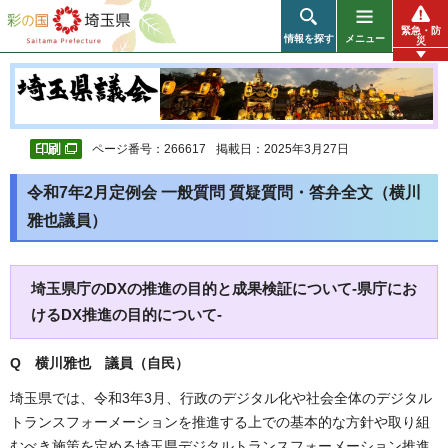
彩の国 埼玉県
緊急・防
情報を探す
メニュー
災
ページ番号：266617
掲載日：2025年3月27日
令和7年2月定例会 一般質問 質疑質問・答弁全文（横川
雅也議員）
埼玉県庁のDXの推進の目的と成果検証について-県庁にお
けるDX推進の目的について-
Q 横川雅也 議員（自民）
埼玉県では、令和3年3月、行政のデジタル化や社会全体のデジタル
トランスフォーメーションを推進する上での基本的な方針や取り組
むべき施策を定める埼玉県デジタルトランスフォーメーション推進