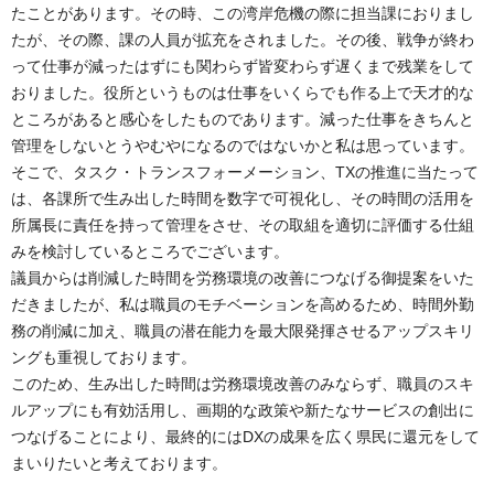
たことがあります。その時、この湾岸危機の際に担当課におりまし
たが、その際、課の人員が拡充をされました。その後、戦争が終わ
って仕事が減ったはずにも関わらず皆変わらず遅くまで残業をして
おりました。役所というものは仕事をいくらでも作る上で天才的な
ところがあると感心をしたものであります。減った仕事をきちんと
管理をしないとうやむやになるのではないかと私は思っています。
そこで、タスク・トランスフォーメーション、TXの推進に当たって
は、各課所で生み出した時間を数字で可視化し、その時間の活用を
所属長に責任を持って管理をさせ、その取組を適切に評価する仕組
みを検討しているところでございます。
議員からは削減した時間を労務環境の改善につなげる御提案をいた
だきましたが、私は職員のモチベーションを高めるため、時間外勤
務の削減に加え、職員の潜在能力を最大限発揮させるアップスキリ
ングも重視しております。
このため、生み出した時間は労務環境改善のみならず、職員のスキ
ルアップにも有効活用し、画期的な政策や新たなサービスの創出に
つなげることにより、最終的にはDXの成果を広く県民に還元をして
まいりたいと考えております。