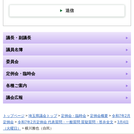
送信
議長・副議長
議員名簿
委員会
定例会・臨時会
各種ご案内
議会広報
トップページ
>
埼玉県議会トップ
>
定例会・臨時会
>
定例会概要
>
令和7年2月
定例会
>
令和7年2月定例会 代表質問・一般質問 質疑質問・答弁全文
>
3月4日
（火曜日）
> 横川雅也（自民）