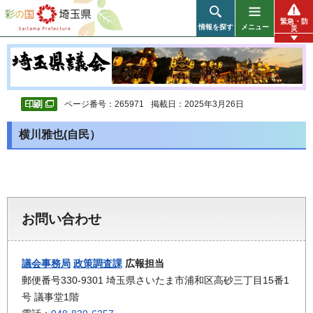
彩の国 埼玉県
緊急・防
情報を探す
メニュー
災
ページ番号：265971
掲載日：2025年3月26日
横川雅也(自民）
お問い合わせ
議会事務局
政策調査課
広報担当
郵便番号330-9301 埼玉県さいたま市浦和区高砂三丁目15番1
号 議事堂1階