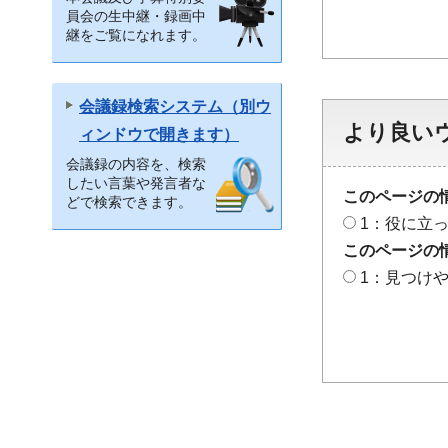
員会の生中継・録画中
継をご覧になれます。
会議録検索システム（別ウ
より良い
ィンドウで開きます）
会議録の内容を、検索
したい言葉や発言者な
このページの
どで検索できます。
1：役に立
このページの
1：見つけ