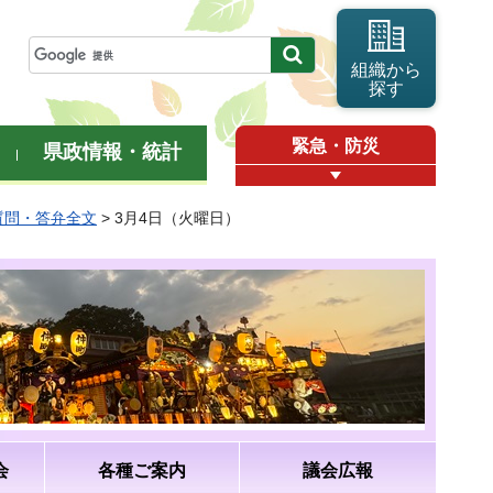
組織から
探す
緊急・防災
県政情報・統計
質問・答弁全文
> 3月4日（火曜日）
会
各種ご案内
議会広報