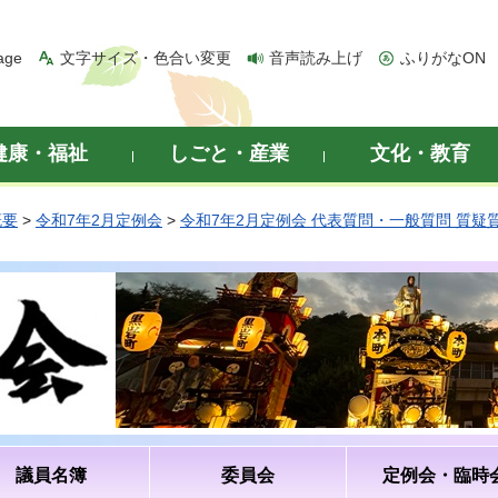
age
文字サイズ・色合い変更
音声読み上げ
ふりがなON
健康・福祉
しごと・産業
文化・教育
概要
>
令和7年2月定例会
>
令和7年2月定例会 代表質問・一般質問 質疑
議員名簿
委員会
定例会・臨時