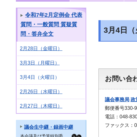
令和7年2月定例会 代表
質問・一般質問 質疑質
3月4日
問・答弁全文
2月28日（金曜日）
3月3日（月曜日）
3月4日（火曜日）
お問い合
2月26日（水曜日）
議会事務局
政
2月27日（木曜日）
郵便番号330
電話：048-830
ファックス：048
議会生中継・録画中継
本会議及び予算特別委