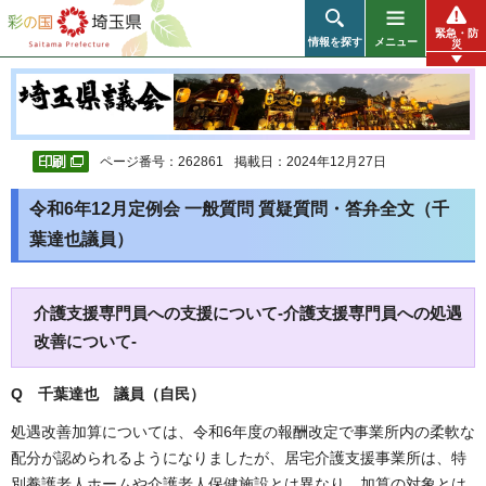
彩の国 埼玉県
緊急・防
情報を探す
メニュー
災
ページ番号：262861
掲載日：2024年12月27日
令和6年12月定例会 一般質問 質疑質問・答弁全文（千
葉達也議員）
介護支援専門員への支援について-介護支援専門員への処遇
改善について-
Q 千葉達也 議員（自民）
処遇改善加算については、令和6年度の報酬改定で事業所内の柔軟な
配分が認められるようになりましたが、居宅介護支援事業所は、特
別養護老人ホームや介護老人保健施設とは異なり、加算の対象とは