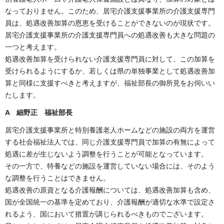
なっておりません。このため、居宅介護支援事業所の介護支援専門
員は、処遇改善加算の恩恵を受けることができないのが現状です。
居宅介護支援事業所の介護支援専門員への処遇改善も大きな問題の
一つと考えます。
処遇改善加算を受けられない介護支援専門員に対して、この加算を
受けられるようにするか、若しくは県の単独事業として処遇改善加
算と同様に支援すべきと考えますが、福祉部長の御所見をお伺いい
たします。
A 細野正 福祉部長
居宅介護支援事業所と特別養護老人ホームなどの施設の両方を運営
する社会福祉法人では、同じ介護支援専門員で加算の有無によって
処遇に差が生じないよう調整を行うことが可能となっています。
その一方で、特養などの施設を運営していない場合には、そのよう
な調整を行うことはできません。
処遇改善の原資となる介護報酬については、処遇改善加算も含め、
国が全国統一の基準を定めており、介護報酬が適切な水準で設定さ
れるよう、国において措置が講じられるべきものでございます。