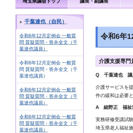
埼玉県議会トップ
議長・副議長
千葉達也（自民）
令和6年
令和6年12月定例会 一般質
問 質疑質問・答弁全文（千
葉達也議員）
介護支援専門
令和6年12月定例会 一般質
問 質疑質問・答弁全文（千
Q 千葉達也 議
葉達也議員）
介護サービスを
令和6年12月定例会 一般質
件の緩和は必要
問 質疑質問・答弁全文（千
葉達也議員）
A 細野正 福祉
令和6年12月定例会 一般質
実務研修受講試
問 質疑質問・答弁全文（千
埼玉県老人福祉
葉達也議員）