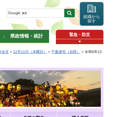
組織から
探す
緊急・防災
県政情報・統計
弁全文
>
12月11日（水曜日）
>
千葉達也（自民）
> 令和6年12