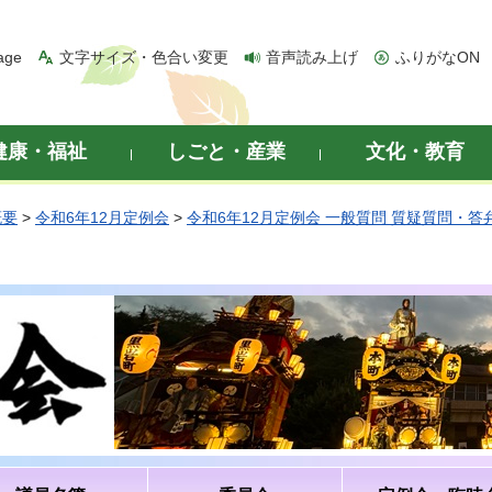
age
文字サイズ・色合い変更
音声読み上げ
ふりがなON
健康・福祉
しごと・産業
文化・教育
概要
>
令和6年12月定例会
>
令和6年12月定例会 一般質問 質疑質問・答