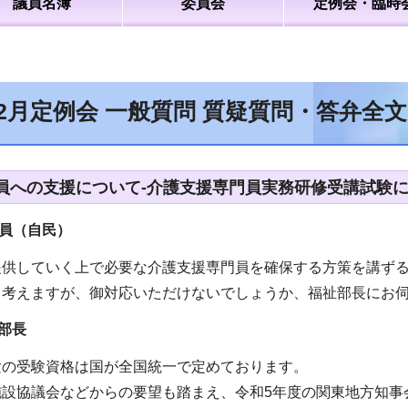
議員名簿
委員会
定例会・臨時
12月定例会 一般質問 質疑質問・答弁全
員への支援について-介護支援専門員実務研修受講試験に
員（自民）
提供していく上で必要な介護支援専門員を確保する方策を講ず
と考えますが、御対応いただけないでしょうか、福祉部長にお
部長
験の受験資格は国が全国統一で定めております。
施設協議会などからの要望も踏まえ、令和5年度の関東地方知事