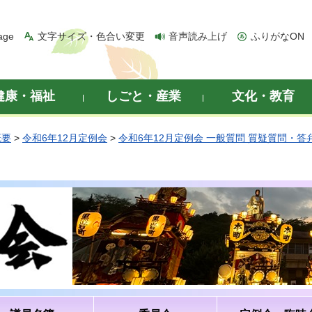
age
文字サイズ・色合い変更
音声読み上げ
ふりがなON
健康・福祉
しごと・産業
文化・教育
概要
>
令和6年12月定例会
>
令和6年12月定例会 一般質問 質疑質問・答