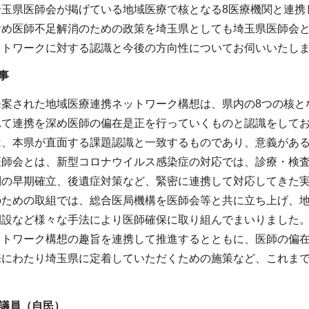
埼玉県医師会が掲げている地域医療で核となる8医療機関と連携
含め医師不足解消のための政策を埼玉県としても埼玉県医師会
ットワークに対する認識と今後の方向性についてお伺いいたし
事
発案された地域医療連携ネットワーク構想は、県内の8つの核と
れて連携を深め医師の偏在是正を行っていくものと認識をして
は、本県が直面する課題認識と一致するものであり、意義があ
医師会とは、新型コロナウイルス感染症の対応では、診療・検
制の早期確立、後遺症対策など、緊密に連携して対応してきた
のための取組では、総合医局機構を医師会等と共に立ち上げ、
開設など様々な手法により医師確保に取り組んでまいりました
ットワーク構想の趣旨を連携して推進するとともに、医師の偏
来にわたり埼玉県に定着していただくための施策など、これま
。
議員（自民）