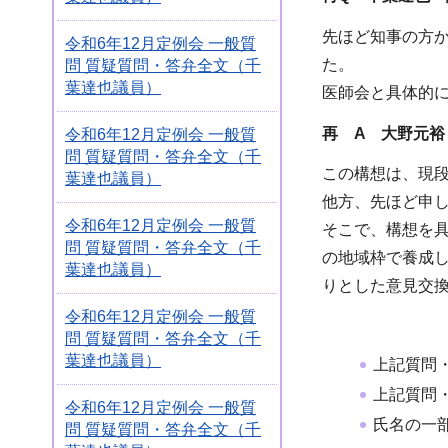
先ほど知事の方
令和6年12月定例会 一般質
た。
問 質疑質問・答弁全文（千
葉達也議員）
医師会と具体的
再 A 大野元裕
令和6年12月定例会 一般質
問 質疑質問・答弁全文（千
この構想は、現
葉達也議員）
他方、先ほど申
令和6年12月定例会 一般質
そこで、構想を
問 質疑質問・答弁全文（千
の地域枠で養成
葉達也議員）
りとした意見交
令和6年12月定例会 一般質
問 質疑質問・答弁全文（千
葉達也議員）
上記質問
上記質問
令和6年12月定例会 一般質
氏名の一
問 質疑質問・答弁全文（千