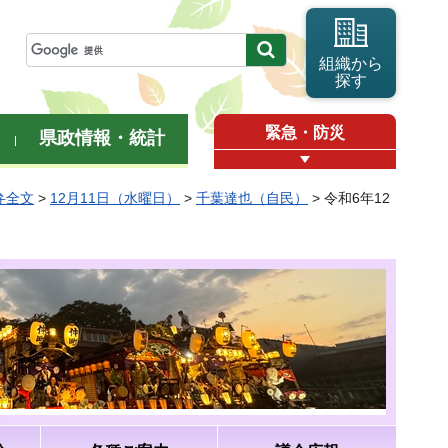
組織から
探す
緊急・防災
県政情報・統計
弁全文
>
12月11日（水曜日）
>
千葉達也（自民）
> 令和6年12