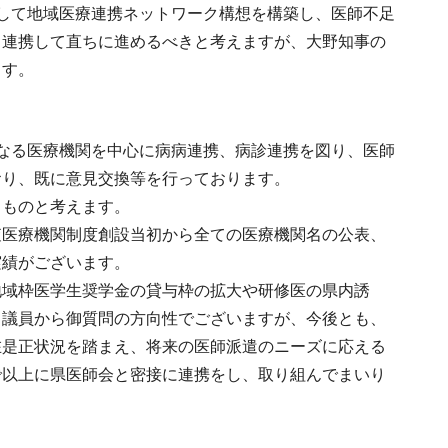
して地域医療連携ネットワーク構想を構築し、医師不足
と連携して直ちに進めるべきと考えますが、大野知事の
ます。
なる医療機関を中心に病病連携、病診連携を図り、医師
おり、既に意見交換等を行っております。
るものと考えます。
査医療機関制度創設当初から全ての医療機関名の公表、
実績がございます。
地域枠医学生奨学金の貸与枠の拡大や研修医の県内誘
。議員から御質問の方向性でございますが、今後とも、
在是正状況を踏まえ、将来の医師派遣のニーズに応える
で以上に県医師会と密接に連携をし、取り組んでまいり