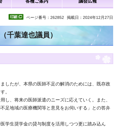
会
各種ご案内
議会広報
ページ番号：262852
掲載日：2024年12月27日
文（千葉達也議員）
りましたが、本県の医師不足の解消のためには、既存政
ます。
活用し、将来の医師派遣のニーズに応えていく。また、
師不足地域の医療機関等と意見をお伺いする」との答弁
枠医学生奨学金の貸与制度を活用しつつ更に踏み込ん