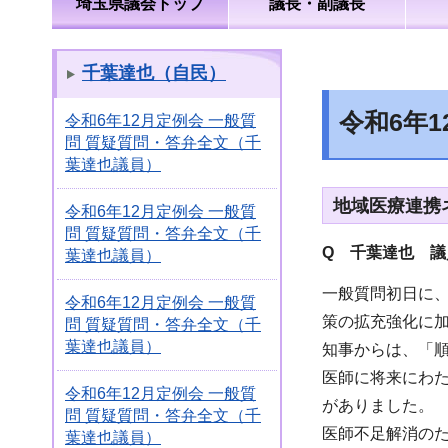
埼玉県議会トップ
議長・副議長
千葉達也（自民）
令和6年
令和6年12月定例会 一般質
問 質疑質問・答弁全文（千
葉達也議員）
地域医療連携
令和6年12月定例会 一般質
問 質疑質問・答弁全文（千
Q 千葉達也 議
葉達也議員）
一般質問初日に
令和6年12月定例会 一般質
策の拡充強化に
問 質疑質問・答弁全文（千
葉達也議員）
知事からは、「
医師に将来にわ
令和6年12月定例会 一般質
がありました。
問 質疑質問・答弁全文（千
医師不足解消の
葉達也議員）