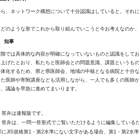
から、ネットワーク構想について十分認識はしていると。それ
にどのような形でこれから取り組んでいこうと今お考えなのか
 知事
段階では具体的な内容が明確になっていないものと認識をして
し上げたとおり、私たちと医師会との問題意識、課題というも
具体化するため、県と県医師会、地域の中核となる病院と十分
した医師や寄附講座なども活用しながら、一人でも多くの医師
換、議論を早急に進めてまいります。
・答弁は速報版です。
・答弁は、一問一答形式でご覧いただけるように編集している
部にJIS規格第1・第2水準にない文字がある場合、第1・第2