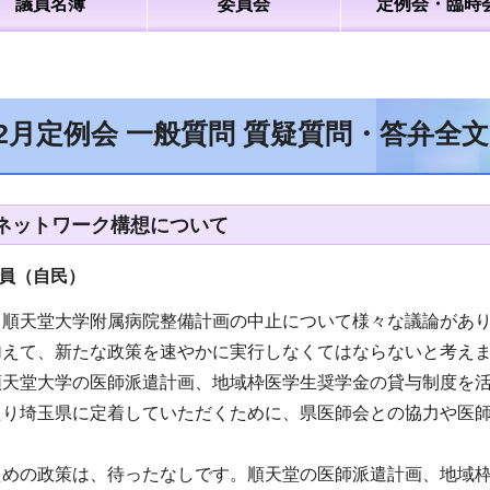
議員名簿
委員会
定例会・臨時
12月定例会 一般質問 質疑質問・答弁全
ネットワーク構想について
員（自民）
、順天堂大学附属病院整備計画の中止について様々な議論があ
加えて、新たな政策を速やかに実行しなくてはならないと考え
順天堂大学の医師派遣計画、地域枠医学生奨学金の貸与制度を
たり埼玉県に定着していただくために、県医師会との協力や医
ための政策は、待ったなしです。順天堂の医師派遣計画、地域