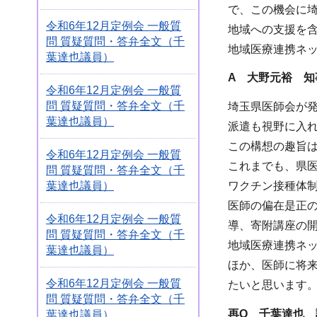
で、この機会に
令和6年12月定例会 一般質
地域への支援を
問 質疑質問・答弁全文（千
地域医療連携ネ
葉達也議員）
A 大野元裕 知
令和6年12月定例会 一般質
問 質疑質問・答弁全文（千
埼玉県医師会が
葉達也議員）
派遣も視野に入
この構想の趣旨
令和6年12月定例会 一般質
これまでも、県
問 質疑質問・答弁全文（千
葉達也議員）
ワクチン接種体
医師の偏在是正
令和6年12月定例会 一般質
導、寄附講座の
問 質疑質問・答弁全文（千
地域医療連携ネ
葉達也議員）
ほか、医師に将
令和6年12月定例会 一般質
たいと思います
問 質疑質問・答弁全文（千
再Q 千葉達也 
葉達也議員）