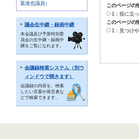
葉達也議員）
このページの
1：役に立
このページの
議会生中継・録画中継
1：見つけ
本会議及び予算特別委
員会の生中継・録画中
継をご覧になれます。
会議録検索システム（別ウ
ィンドウで開きます）
会議録の内容を、検索
したい言葉や発言者な
どで検索できます。