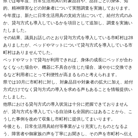
県では毎年度、日常生活用具の対象品目や、品目ごとの身体、知
的、精神障害などの対象者について実態調査を実施しております。
今年度は、新たに日常生活用具の支給方法について、給付方式のみ
か、貸与方式も導入しているかを項目として追加し、調査を実施い
たしました。
その結果、議員お話しのとおり貸与方式を導入している市町村は28
ありましたが、ベッドやマットについて貸与方式を導入している市
町村はありませんでした。
ベッドやマットで貸与が利用できれば、身体の成長にベッドが合わ
なくなった場合や、機器に不具合が生じた場合、速やかに交換でき
るなど利用者にとって利便性が高まるものと考えられます。
県では10月に市町村に対し、対象品目や対象者の拡大に加え、給付
方式だけでなく貸与方式の導入を求める声もあることを情報提供い
たしました。
他県における貸与方式の導入状況は十分に把握できておりません
が、貸与方式を導入している自治体も全国的にはあることから、こ
うした事例を改めて収集し市町村に提供してまいります。
今後とも、日常生活用具給付等事業がより充実したものとなるよ
う、障害者や御家族の声を丁寧にお聞きし、その声を市町村へ伝え