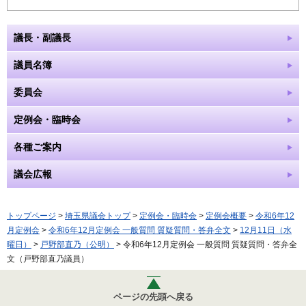
議長・副議長
議員名簿
委員会
定例会・臨時会
各種ご案内
議会広報
トップページ
>
埼玉県議会トップ
>
定例会・臨時会
>
定例会概要
>
令和6年12
月定例会
>
令和6年12月定例会 一般質問 質疑質問・答弁全文
>
12月11日（水
曜日）
>
戸野部直乃（公明）
> 令和6年12月定例会 一般質問 質疑質問・答弁全
文（戸野部直乃議員）
ページの先頭へ戻る