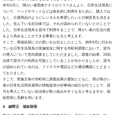
本年5月に、障がい者団体ナナイロリリーさんより、日常生活用具に
ついて、ベッドやマットなどは衛生的に利用するために、購入では
なく、介護用品のようにレンタルを希望したいとの御意見を頂きま
した。住んでいる自治体では、それが認められていないとのことで
した。日常生活用具を貸与で利用することで、障がい者の生活の質
をより高めることができる事業になると考えます。
そこで、県福祉部にその思いをお伝えしたところ、例年8月に行われ
ている日常生活用具の実施状況に関する市町村調査において、貸与
の導入について意向調査をしていただきました。調査の結果、28自
治体で貸与での利用を可能としていることが分かりましたが、貸与
が認められているのは、ファクスや電話などの通信機器にとどまっ
ておりました。
そこで、実施主体の市町村に調査結果の通知とともに、県が障がい
者の日常生活用具運用の情報提供や好事例の紹介を行うことで、貸
与を導入していない自治体が取り組みやすくなると考えますが、福
祉部長に見解を伺います。
A 細野正 福祉部長