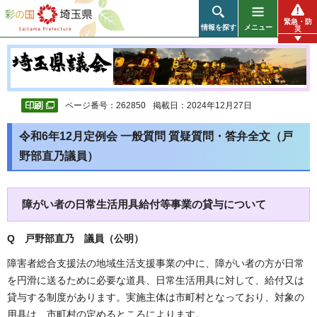
彩の国 埼玉県
緊急・防
情報を探す
メニュー
災
ページ番号：262850
掲載日：2024年12月27日
令和6年12月定例会 一般質問 質疑質問・答弁全文（戸
野部直乃議員）
障がい者の日常生活用具給付等事業の貸与について
Q 戸野部直乃 議員（公明）
障害者総合支援法の地域生活支援事業の中に、障がい者の方が日常
を円滑に送るために必要な道具、日常生活用具に対して、給付又は
貸与する制度があります。実施主体は市町村となっており、対象の
用具は、市町村の定めるところによります。