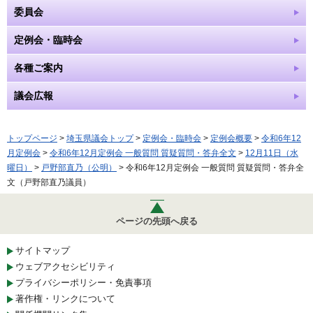
委員会
定例会・臨時会
各種ご案内
議会広報
トップページ
>
埼玉県議会トップ
>
定例会・臨時会
>
定例会概要
>
令和6年12
月定例会
>
令和6年12月定例会 一般質問 質疑質問・答弁全文
>
12月11日（水
曜日）
>
戸野部直乃（公明）
> 令和6年12月定例会 一般質問 質疑質問・答弁全
文（戸野部直乃議員）
ページの先頭へ戻る
サイトマップ
ウェブアクセシビリティ
プライバシーポリシー・免責事項
著作権・リンクについて