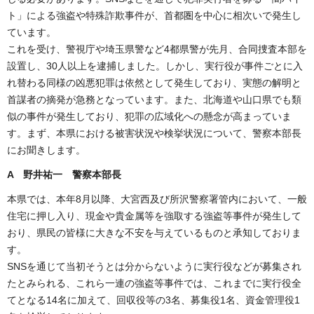
ト」による強盗や特殊詐欺事件が、首都圏を中心に相次いで発生し
ています。
これを受け、警視庁や埼玉県警など4都県警が先月、合同捜査本部を
設置し、30人以上を逮捕しました。しかし、実行役が事件ごとに入
れ替わる同様の凶悪犯罪は依然として発生しており、実態の解明と
首謀者の摘発が急務となっています。また、北海道や山口県でも類
似の事件が発生しており、犯罪の広域化への懸念が高まっていま
す。まず、本県における被害状況や検挙状況について、警察本部長
にお聞きします。
A 野井祐一 警察本部長
本県では、本年8月以降、大宮西及び所沢警察署管内において、一般
住宅に押し入り、現金や貴金属等を強取する強盗等事件が発生して
おり、県民の皆様に大きな不安を与えているものと承知しておりま
す。
SNSを通じて当初そうとは分からないように実行役などが募集され
たとみられる、これら一連の強盗等事件では、これまでに実行役全
てとなる14名に加えて、回収役等の3名、募集役1名、資金管理役1