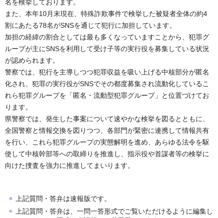
名を検挙しております。
また、本年10月末現在、特殊詐欺事件で検挙した被疑者全体の約4
割にあたる78名がSNSを通じて犯行に加担しています。
加担の経緯の割合としては最も多くなっていますことから、犯罪グ
ループが主にSNSを利用して受け子等の実行役を募集している状況
が認められます。
警察では、犯行を主導しつつ犯罪収益を吸い上げる中核部分が匿名
化され、犯罪の実行役がSNSでその都度募集され流動化しているこ
れら犯罪グループを「匿名・流動型犯罪グループ」と位置づけてお
ります。
県警察では、発生した事案について速やかな検挙を図るとともに、
全国警察と情報交換を図りつつ、各部門が緊密に連携して情報共有
を行い、これら犯罪グループの実態解明を進め、あらゆる法令を駆
使して中核幹部等への取締りを推進し、指示役や首謀者等の検挙に
向けた捜査を強力に推進してまいります。
上記質問・答弁は速報版です。
上記質問・答弁は、一問一答形式でご覧いただけるように編集し