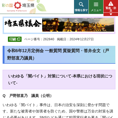
彩の国 埼玉県
緊急・防
情報を探す
メニュー
災
ページ番号：262840
掲載日：2024年12月27日
令和6年12月定例会 一般質問 質疑質問・答弁全文（戸
野部直乃議員）
いわゆる「闇バイト」対策について-本県における現状につ
いて-
Q 戸野部直乃 議員（公明）
いわゆる「闇バイト」事件は、日本の治安を深刻に脅かす問題で
す。新たな被害者や加害者を防ぐため、国や警察は万全の対策を講
じる必要があります。SNSなどを通じて犯罪実行者を募る「闇バイ