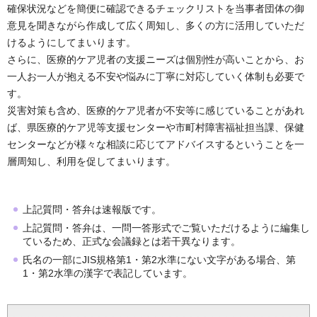
確保状況などを簡便に確認できるチェックリストを当事者団体の御
意見を聞きながら作成して広く周知し、多くの方に活用していただ
けるようにしてまいります。
さらに、医療的ケア児者の支援ニーズは個別性が高いことから、お
一人お一人が抱える不安や悩みに丁寧に対応していく体制も必要で
す。
災害対策も含め、医療的ケア児者が不安等に感じていることがあれ
ば、県医療的ケア児等支援センターや市町村障害福祉担当課、保健
センターなどが様々な相談に応じてアドバイスするということを一
層周知し、利用を促してまいります。
上記質問・答弁は速報版です。
上記質問・答弁は、一問一答形式でご覧いただけるように編集し
ているため、正式な会議録とは若干異なります。
氏名の一部にJIS規格第1・第2水準にない文字がある場合、第
1・第2水準の漢字で表記しています。