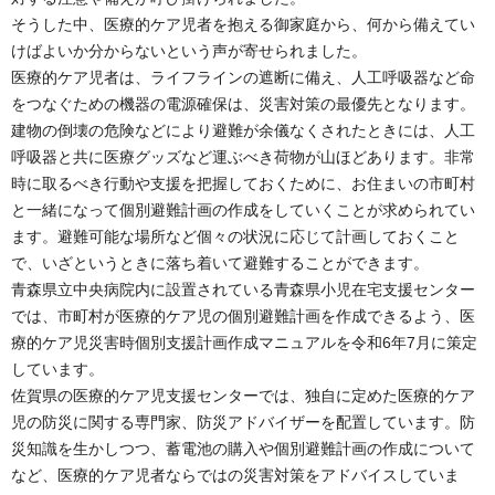
そうした中、医療的ケア児者を抱える御家庭から、何から備えてい
けばよいか分からないという声が寄せられました。
医療的ケア児者は、ライフラインの遮断に備え、人工呼吸器など命
をつなぐための機器の電源確保は、災害対策の最優先となります。
建物の倒壊の危険などにより避難が余儀なくされたときには、人工
呼吸器と共に医療グッズなど運ぶべき荷物が山ほどあります。非常
時に取るべき行動や支援を把握しておくために、お住まいの市町村
と一緒になって個別避難計画の作成をしていくことが求められてい
ます。避難可能な場所など個々の状況に応じて計画しておくこと
で、いざというときに落ち着いて避難することができます。
青森県立中央病院内に設置されている青森県小児在宅支援センター
では、市町村が医療的ケア児の個別避難計画を作成できるよう、医
療的ケア児災害時個別支援計画作成マニュアルを令和6年7月に策定
しています。
佐賀県の医療的ケア児支援センターでは、独自に定めた医療的ケア
児の防災に関する専門家、防災アドバイザーを配置しています。防
災知識を生かしつつ、蓄電池の購入や個別避難計画の作成について
など、医療的ケア児者ならではの災害対策をアドバイスしていま