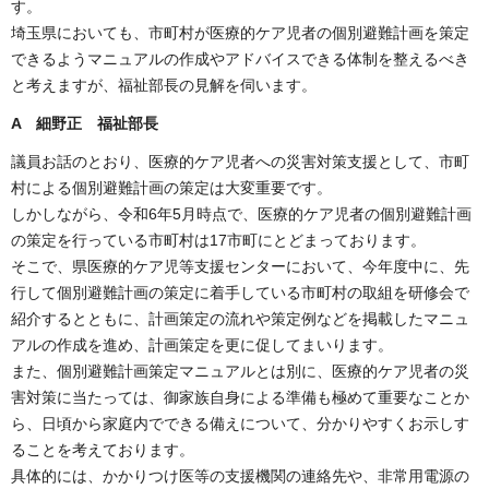
す。
埼玉県においても、市町村が医療的ケア児者の個別避難計画を策定
できるようマニュアルの作成やアドバイスできる体制を整えるべき
と考えますが、福祉部長の見解を伺います。
A 細野正 福祉部長
議員お話のとおり、医療的ケア児者への災害対策支援として、市町
村による個別避難計画の策定は大変重要です。
しかしながら、令和6年5月時点で、医療的ケア児者の個別避難計画
の策定を行っている市町村は17市町にとどまっております。
そこで、県医療的ケア児等支援センターにおいて、今年度中に、先
行して個別避難計画の策定に着手している市町村の取組を研修会で
紹介するとともに、計画策定の流れや策定例などを掲載したマニュ
アルの作成を進め、計画策定を更に促してまいります。
また、個別避難計画策定マニュアルとは別に、医療的ケア児者の災
害対策に当たっては、御家族自身による準備も極めて重要なことか
ら、日頃から家庭内でできる備えについて、分かりやすくお示しす
ることを考えております。
具体的には、かかりつけ医等の支援機関の連絡先や、非常用電源の