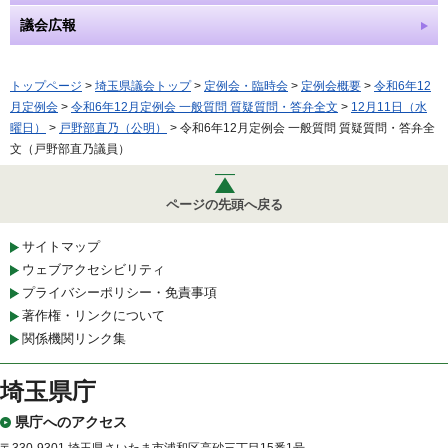
議会広報
トップページ
>
埼玉県議会トップ
>
定例会・臨時会
>
定例会概要
>
令和6年12
月定例会
>
令和6年12月定例会 一般質問 質疑質問・答弁全文
>
12月11日（水
曜日）
>
戸野部直乃（公明）
> 令和6年12月定例会 一般質問 質疑質問・答弁全
文（戸野部直乃議員）
ページの先頭へ戻る
サイトマップ
ウェブアクセシビリティ
プライバシーポリシー・免責事項
著作権・リンクについて
関係機関リンク集
埼玉県庁
県庁へのアクセス