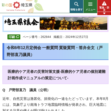
彩の国 埼玉県
緊急・防
情報を探す
メニュー
災
ページ番号：262844
掲載日：2024年12月27日
令和6年12月定例会 一般質問 質疑質問・答弁全文（戸
野部直乃議員）
医療的ケア児者の災害対策支援-医療的ケア児者の個別避難
計画作成マニュアルの策定について-
Q 戸野部直乃 議員（公明）
近年、自然災害は激甚化、頻発化の一途をたどっています。本年8月
には、気象庁より南海トラフ地震臨時情報が発表され、巨大地震に
対する注意や備えが呼び掛けられました。