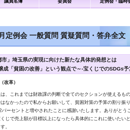
議員名簿
委員会
定例会・臨時
9月定例会 一般質問 質疑質問・答弁全文
来都市」埼玉県の実現に向けた新たな具体的発想とは
醸成「貧困の改善」という観点で～-宝くじでのSDGs予
（改革）
は、これまでは財政課の判断で全てのセクションが使えるもの
はなかったので私からお願いして、貧困対策の予算の割り振り
32パーセントと増やされたことに感謝いたします。ありがとう
宝くじで売上額が目標以上になったら具体的にこれに使いたい
ます。