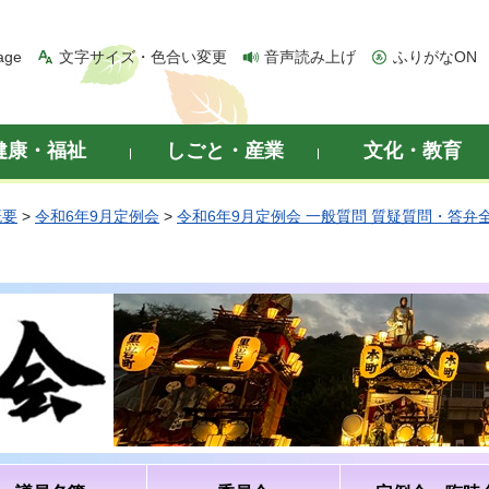
age
文字サイズ・色合い変更
音声読み上げ
ふりがなON
健康・福祉
しごと・産業
文化・教育
概要
>
令和6年9月定例会
>
令和6年9月定例会 一般質問 質疑質問・答弁