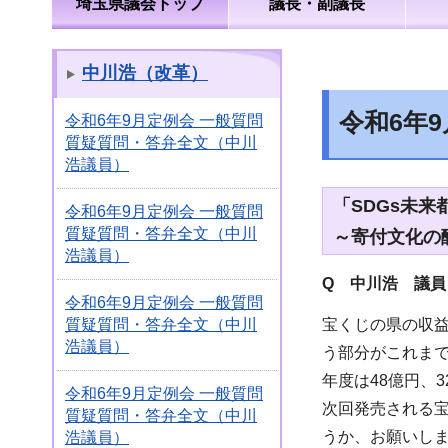
埼玉県議会トップ
議長・副議長
中川浩（改革）
令和6年
令和6年9月定例会 一般質問
質疑質問・答弁全文（中川
浩議員）
「SDGs未
令和6年9月定例会 一般質問
質疑質問・答弁全文（中川
～寄付文化の
浩議員）
Q 中川浩 議員
令和6年9月定例会 一般質問
宝くじの県の収益
質疑質問・答弁全文（中川
浩議員）
う部分がこれまで
年度は48億円、
令和6年9月定例会 一般質問
次回発売される
質疑質問・答弁全文（中川
うか、お願いし
浩議員）