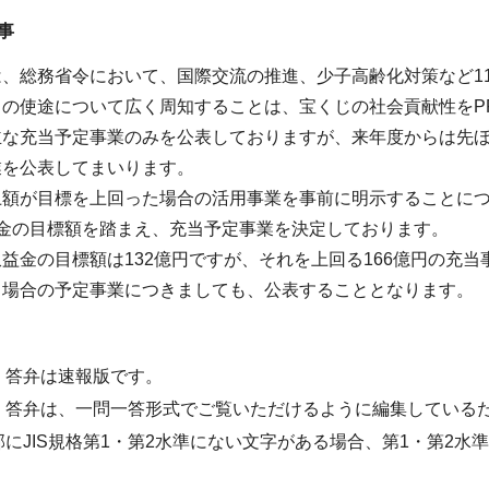
事
は、総務省令において、国際交流の推進、少子高齢化対策など1
じの使途について広く周知することは、宝くじの社会貢献性をP
主な充当予定事業のみを公表しておりますが、来年度からは先
業を公表してまいります。
上額が目標を上回った場合の活用事業を事前に明示することに
益金の目標額を踏まえ、充当予定事業を決定しております。
益金の目標額は132億円ですが、それを上回る166億円の充
る場合の予定事業につきましても、公表することとなります。
・答弁は速報版です。
・答弁は、一問一答形式でご覧いただけるように編集している
部にJIS規格第1・第2水準にない文字がある場合、第1・第2