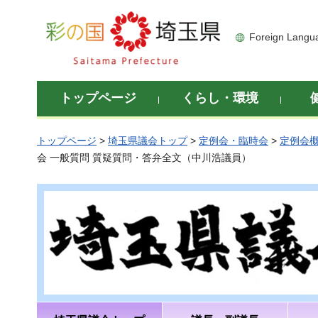
彩の国 埼玉県
Foreign Langu
トップページ
くらし・環境
トップページ
>
埼玉県議会トップ
>
定例会・臨時会
>
定例会
会 一般質問 質疑質問・答弁全文（中川浩議員）