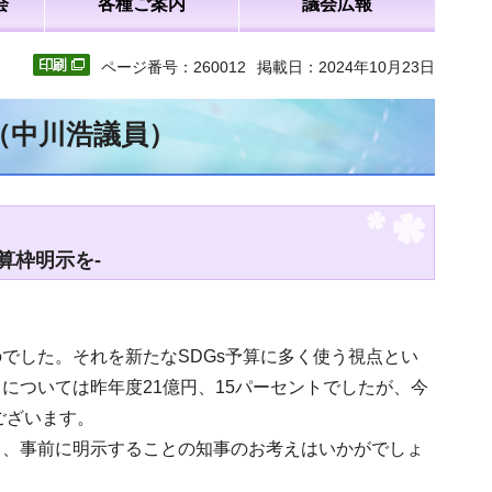
会
各種ご案内
議会広報
ページ番号：260012
掲載日：2024年10月23日
（中川浩議員）
算枠明示を-
でした。それを新たなSDGs予算に多く使う視点とい
については昨年度21億円、15パーセントでしたが、今
ございます。
と、事前に明示することの知事のお考えはいかがでしょ