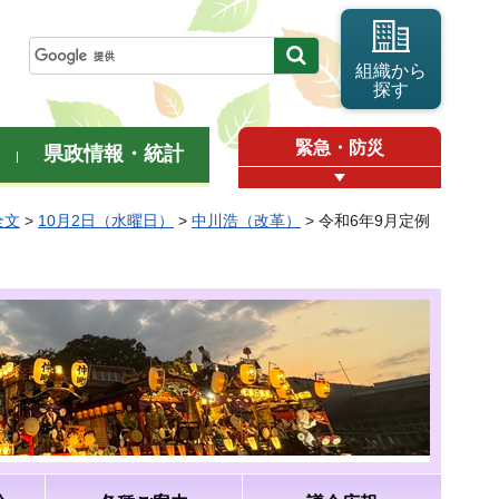
組織から
探す
緊急・防災
県政情報・統計
全文
>
10月2日（水曜日）
>
中川浩（改革）
> 令和6年9月定例