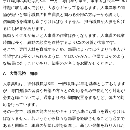
県庁職員の異動は約3年、一方、専門家や県民、事業者は長年一つの
課題に取り組んでおり、大きなギャップを感じます。人事異動の間
隔が短いと県庁職員の担当職員と関わる外部の方は一から説明し、
信頼関係を構築し直さなければなりません。担当職員が人脈を広げ
るにも限界があります。
異動サイクルが短いと人事課の作業は多くなります。人事課の残業
時間は長く、異動の頻度を維持するよりCSの改善が大事です。
そこで、専門人材を育成するため、部署によっては今よりも本人が
希望すれば長くいられるようにしてはいかがか。他県ではそのよう
な職員に会うことがあり、知事のお考えをお聞かせください。
A 大野元裕 知事
人事異動は、役付職員は3年、一般職員は4年を基準としております
が、専門知識の習得や外部の方々との対応を含め中長期的な対応が
必要な職については、通常より長い期間配置をするなど、弾力的対
応を行っています。
その一方で、職員の能力開発やキャリア形成にも重点を置かなけれ
ばなりません。若いうちから様々な部署を経験させることも必要で
あると同時に、組織の新陳代謝を促進し、新しい発想を取り入れた