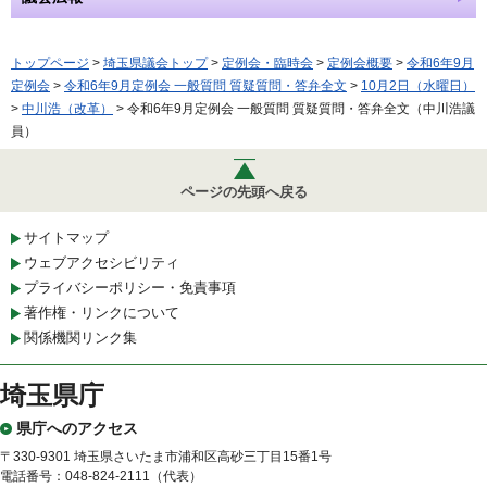
トップページ
>
埼玉県議会トップ
>
定例会・臨時会
>
定例会概要
>
令和6年9月
定例会
>
令和6年9月定例会 一般質問 質疑質問・答弁全文
>
10月2日（水曜日）
>
中川浩（改革）
> 令和6年9月定例会 一般質問 質疑質問・答弁全文（中川浩議
員）
ページの先頭へ戻る
サイトマップ
ウェブアクセシビリティ
プライバシーポリシー・免責事項
著作権・リンクについて
関係機関リンク集
埼玉県庁
県庁へのアクセス
〒330-9301 埼玉県さいたま市浦和区高砂三丁目15番1号
電話番号：048-824-2111（代表）