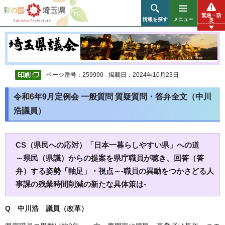
彩の国 埼玉県
緊急・防
情報を探す
メニュー
災
ページ番号：259990
掲載日：2024年10月23日
令和6年9月定例会 一般質問 質疑質問・答弁全文（中川
浩議員）
CS（県民への応対）「日本一暮らしやすい県」への道
～県民（県議）からの提案を県庁職員が聴き、回答（答
弁）する姿勢「軸足」・視点～-職員の異動をつかさどる人
事課の残業時間削減の新たな具体策は-
Q 中川浩 議員（改革）