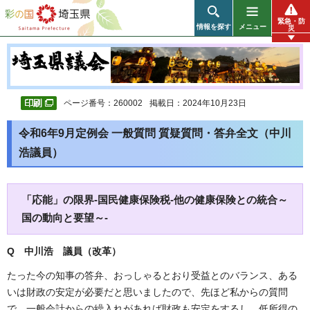
彩の国 埼玉県
緊急・防
情報を探す
メニュー
災
ページ番号：260002
掲載日：2024年10月23日
令和6年9月定例会 一般質問 質疑質問・答弁全文（中川
浩議員）
「応能」の限界-国民健康保険税-他の健康保険との統合～
国の動向と要望～-
Q 中川浩 議員（改革）
たった今の知事の答弁、おっしゃるとおり受益とのバランス、ある
いは財政の安定が必要だと思いましたので、先ほど私からの質問
で、一般会計からの繰入れがあれば財政も安定をするし、低所得の