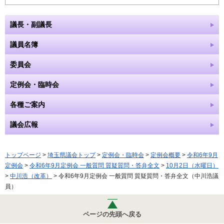
議長・副議長
議員名簿
委員会
定例会・臨時会
各種ご案内
議会広報
トップページ
>
埼玉県議会トップ
>
定例会・臨時会
>
定例会概要
>
令和6年9月
定例会
>
令和6年9月定例会 一般質問 質疑質問・答弁全文
>
10月2日（水曜日）
>
中川浩（改革）
> 令和6年9月定例会 一般質問 質疑質問・答弁全文（中川浩議
員）
ページの先頭へ戻る