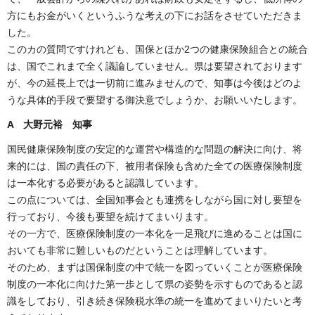
方にもお金がいくというふうな考えの下にお話をさせていただきま
した。
このカの質問ですけれども、国保とほか2つの健康保険組合との統合
は、国でこれまで全く議論していません。県は要望されております
が、今の延長上では一切前に進みませんので、知事は今後はどのよ
うな具体的手段で要望する御決意でしょうか、お願いいたします。
A 大野元裕 知事
国民健康保険制度の安定的な運営や構造的な問題の解決に向け、将
来的には、国の責任の下、被用者保険も含めた全ての医療保険制度
は一本化する必要があると認識しています。
この点については、全国知事会とも連携をしながら国に対し要望を
行っており、今後も要望を続けてまいります。
その一方で、医療保険制度の一本化を一足飛びに進めることは国に
おいても非常に難しいものだということは理解しています。
そのため、まずは国保制度の中で統一を図っていくことが医療保険
制度の一本化に向けた第一歩として県の姿勢を示すものであると認
識をしており、引き続き保険税水準の統一を進めてまいりたいと考