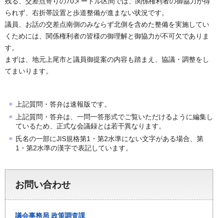
残る、交差点寄りの70メートル区間では、関係権利者の御協力が得
られず、右折帯設置と歩道整備が進まない状況です。
議員、お話の交差点南側のみならず北側を含めた整備を実施してい
くためには、関係権利者の皆様の御理解と御協力が不可欠でありま
す。
まずは、地元上尾市と議員御提案の内容も踏まえ、協議・調整をし
てまいります。
上記質問・答弁は速報版です。
上記質問・答弁は、一問一答形式でご覧いただけるように編集し
ているため、正式な会議録とは若干異なります。
氏名の一部にJIS規格第1・第2水準にない文字がある場合、第
1・第2水準の漢字で表記しています。
お問い合わせ
議会事務局
政策調査課