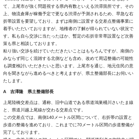
て、上尾市が強く問題視する県内有数といえる渋滞箇所です。その
上、物流倉庫が稼働予定で更なる渋滞が予測されるため、早急な右
折帯設置を要望しており、まずは南側に設置する交差点整備事業に
着手いただいておりますが、地権者の了解が得られていない状況で
す。私も自ら交渉に当たったほか、暫定の右折非常帯設置など次善
策も県と相談しております。
粘り強い交渉を続けていただきたいことはもちろんですが、南側の
みならず同じく混雑する北側なども含め、改めて周辺整備の可能性
も調査検討いただきたいと思います。上尾市を通じ、地元住民の意
向を聞きながら進めるべきと考えますが、県土整備部長にお伺いい
たします。
A 吉澤隆 県土整備部長
上尾陸橋交差点は、通称、旧中山道である県道鴻巣桶川さいたま線
と、県道川越上尾線が交わる交差点です。
この交差点では、南側140メートル区間について、右折帯の設置と
歩道の整備を進めており、これまでに70メートル区間の歩道整備が
完了しております。