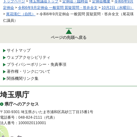
トップページ
>
埼玉県議会トップ
>
定例会・臨時会
>
定例会概要
>
令和6年9月
定例会
>
令和6年9月定例会 一般質問 質疑質問・答弁全文
>
10月2日（水曜日）
>
尾花瑛仁（自民）
> 令和6年9月定例会 一般質問 質疑質問・答弁全文（尾花瑛
仁議員）
ページの先頭へ戻る
サイトマップ
ウェブアクセシビリティ
プライバシーポリシー・免責事項
著作権・リンクについて
関係機関リンク集
埼玉県庁
県庁へのアクセス
〒330-9301 埼玉県さいたま市浦和区高砂三丁目15番1号
電話番号：048-824-2111（代表）
法人番号：1000020110001