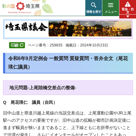
彩の国 埼玉県
緊急・防
情報を探す
メニュー
災
ページ番号：259835
掲載日：2024年10月23日
令和6年9月定例会 一般質問 質疑質問・答弁全文（尾花
瑛仁議員）
地元問題-上尾陸橋交差点の整備-
Q 尾花瑛仁 議員（自民）
旧中山道と県道川越上尾線の当該交差点は、上尾運動公園やJR上尾
駅へのアクセスの要衝ですが、旧中山道の拡幅が都市計画決定後に
進まず幅員が狭いままであること、上下線ともに右折帯がないこと
で渋滞が発生し、さらにイオンモールがオープンしたこともあっ