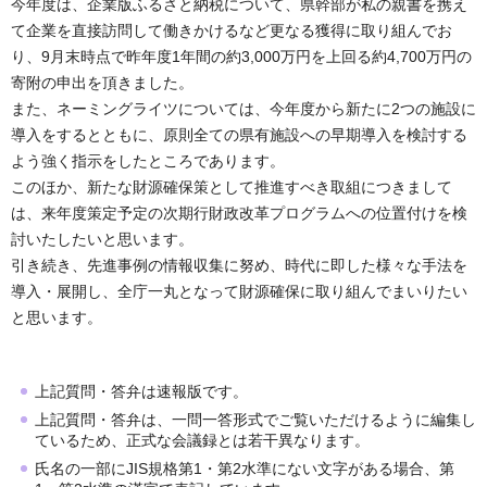
今年度は、企業版ふるさと納税について、県幹部が私の親書を携え
て企業を直接訪問して働きかけるなど更なる獲得に取り組んでお
り、9月末時点で昨年度1年間の約3,000万円を上回る約4,700万円の
寄附の申出を頂きました。
また、ネーミングライツについては、今年度から新たに2つの施設に
導入をするとともに、原則全ての県有施設への早期導入を検討する
よう強く指示をしたところであります。
このほか、新たな財源確保策として推進すべき取組につきまして
は、来年度策定予定の次期行財政改革プログラムへの位置付けを検
討いたしたいと思います。
引き続き、先進事例の情報収集に努め、時代に即した様々な手法を
導入・展開し、全庁一丸となって財源確保に取り組んでまいりたい
と思います。
上記質問・答弁は速報版です。
上記質問・答弁は、一問一答形式でご覧いただけるように編集し
ているため、正式な会議録とは若干異なります。
氏名の一部にJIS規格第1・第2水準にない文字がある場合、第