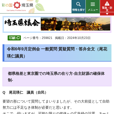
彩の国 埼玉県
緊急・防
情報を探す
メニュー
災
ページ番号：259821
掲載日：2024年10月23日
令和6年9月定例会 一般質問 質疑質問・答弁全文（尾花
瑛仁議員）
都県格差と東京圏での埼玉県の在り方-自主財源の確保体
制-
Q 尾花瑛仁 議員（自民）
要望の形について質問してまいりましたが、その大前提として自助
努力には不足なき体制が必要だと思います。
そこで、伺いますが、可能な限りの媒体への広告枠の設置、ネーミ