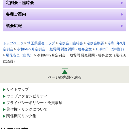
定例会・臨時会
各種ご案内
議会広報
トップページ
>
埼玉県議会トップ
>
定例会・臨時会
>
定例会概要
>
令和6年9月
定例会
>
令和6年9月定例会 一般質問 質疑質問・答弁全文
>
10月2日（水曜日）
>
尾花瑛仁（自民）
> 令和6年9月定例会 一般質問 質疑質問・答弁全文（尾花瑛
仁議員）
ページの先頭へ戻る
サイトマップ
ウェブアクセシビリティ
プライバシーポリシー・免責事項
著作権・リンクについて
関係機関リンク集