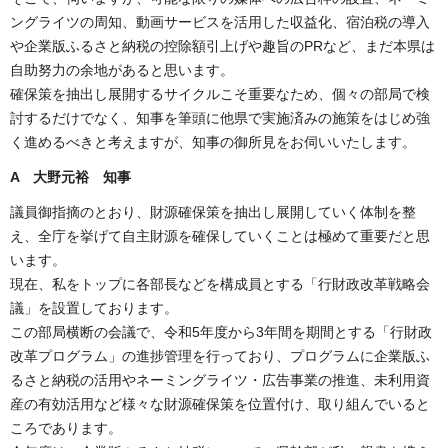
ングライツの周知、動画サービスを活用した収益化、宿泊税の導入
や企業版ふるさと納税の控除額引上げや趣旨のPRなど、まだ本県は
自助努力の余地があると思います。
確保策を抽出し展開するサイクルこそ重要なため、個々の部局で検
討するだけでなく、知事を筆頭に他県で実施済みの施策をはじめ強
く進めるべきと考えますが、知事の御所見をお伺いいたします。
A 大野元裕 知事
議員御指摘のとおり、財源確保策を抽出し展開していく体制を整
え、全庁を挙げて自主財源を確保していくことは極めて重要だと思
います。
現在、私をトップに各部長などを構成員とする「行財政改革戦略会
議」を設置しております。
この部局横断の会議で、令和5年度から3年間を期間とする「行財政
改革プログラム」の進捗管理を行っており、プログラムに企業版ふ
るさと納税の活用やネーミングライツ・広告事業の推進、未利用資
産の有効活用など様々な財源確保策を位置付け、取り組んでいると
ころであります。