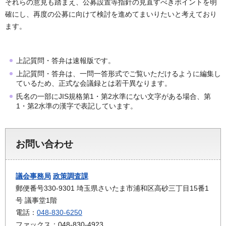
それらの意見も踏まえ、公募設置等指針の見直すべきポイントを明
確にし、再度の公募に向けて検討を進めてまいりたいと考えており
ます。
上記質問・答弁は速報版です。
上記質問・答弁は、一問一答形式でご覧いただけるように編集し
ているため、正式な会議録とは若干異なります。
氏名の一部にJIS規格第1・第2水準にない文字がある場合、第
1・第2水準の漢字で表記しています。
お問い合わせ
議会事務局
政策調査課
郵便番号330-9301 埼玉県さいたま市浦和区高砂三丁目15番1
号 議事堂1階
電話：
048-830-6250
ファックス：048-830-4923