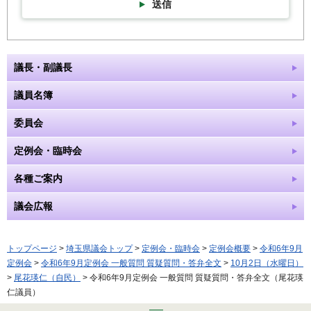
送信
議長・副議長
議員名簿
委員会
定例会・臨時会
各種ご案内
議会広報
トップページ
>
埼玉県議会トップ
>
定例会・臨時会
>
定例会概要
>
令和6年9月
定例会
>
令和6年9月定例会 一般質問 質疑質問・答弁全文
>
10月2日（水曜日）
>
尾花瑛仁（自民）
> 令和6年9月定例会 一般質問 質疑質問・答弁全文（尾花瑛
仁議員）