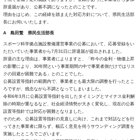
辞退届があり、公募不調になったとのことです。
理由をはじめ、この経緯を踏まえた対応方針について、県民生活部
長にお伺いいたします。
A 島田繁 県民生活部長
スポーツ科学拠点施設整備運営事業の公募において、応募登録をい
ただいていた事業者から7月31日に辞退届が提出されました。
辞退の主な理由は、事業者によりますと、「昨今の金利・物価上昇
の影響により、30年間という事業期間の中で事業者側だけではリス
クの回避が困難である」とのことでした。
公募設置等指針の範囲内で、事業者とも最大限の調整を行ったとこ
ろですが、残念ながら不調となってしまいました。
令和6年3月に公募設置等指針を出したタイミングとマイナス金利解
除の時期が重なるなど、社会経済情勢が大きく変化し、現在の公募
設置等指針では対応が困難となりました。
そのため、公募設置等指針の見直しに向け、これまで対話などを行
ってきた事業者に限らず、幅広く意見を伺うサウンディング調査を
実施したところでございます。