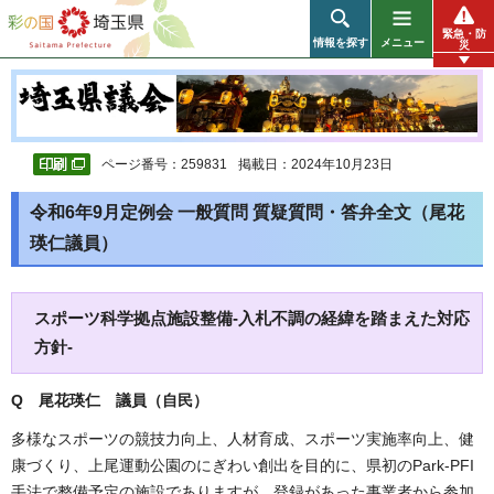
彩の国 埼玉県
緊急・防
情報を探す
メニュー
災
ページ番号：259831
掲載日：2024年10月23日
令和6年9月定例会 一般質問 質疑質問・答弁全文（尾花
瑛仁議員）
スポーツ科学拠点施設整備-入札不調の経緯を踏まえた対応
方針-
Q 尾花瑛仁 議員（自民）
多様なスポーツの競技力向上、人材育成、スポーツ実施率向上、健
康づくり、上尾運動公園のにぎわい創出を目的に、県初のPark-PFI
手法で整備予定の施設でありますが、登録があった事業者から参加