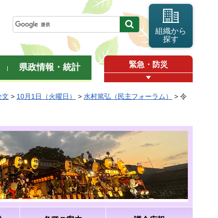
組織から
探す
緊急・防災
県政情報・統計
全文
>
10月1日（火曜日）
>
水村篤弘（民主フォーラム）
> 令