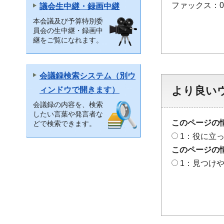
ファックス：048
議会生中継・録画中継
本会議及び予算特別委
員会の生中継・録画中
継をご覧になれます。
会議録検索システム（別ウ
より良い
ィンドウで開きます）
会議録の内容を、検索
したい言葉や発言者な
このページの
どで検索できます。
1：役に立
このページの
1：見つけ