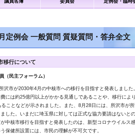
議員名簿
委員会
定例会・臨時
9月定例会 一般質問 質疑質問・答弁全文
市移行について
議員（民主フォーラム）
、所沢市が2030年4月の中核市への移行を目指すと発表しま
費には約25億円以上がかかる見通しであることや、移行により
あることなどが示されました。また、8月28日には、所沢市が
しました。いまだに埼玉県に対しては正式な協力要請はないと
市が中核市移行を目指すと発表したのは、新型コロナウイルス
伴う保健所設置には、市民の理解が不可欠です。