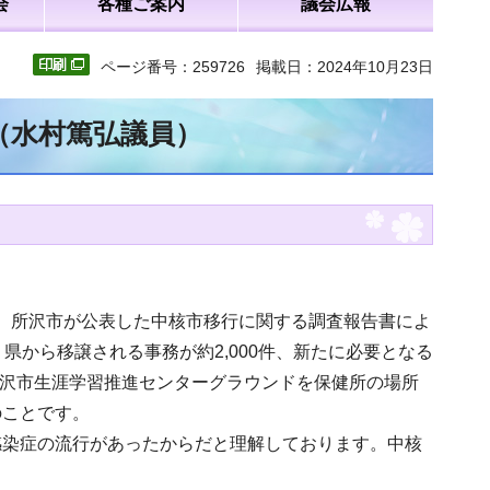
会
各種ご案内
議会広報
ページ番号：259726
掲載日：2024年10月23日
（水村篤弘議員）
した。所沢市が公表した中核市移行に関する調査報告書によ
県から移譲される事務が約2,000件、新たに必要となる
所沢市生涯学習推進センターグラウンドを保健所の場所
のことです。
感染症の流行があったからだと理解しております。中核