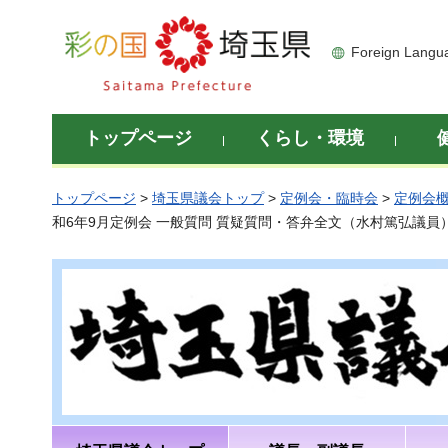
彩の国 埼玉県
Foreign Langu
トップページ
くらし・環境
トップページ
>
埼玉県議会トップ
>
定例会・臨時会
>
定例会
和6年9月定例会 一般質問 質疑質問・答弁全文（水村篤弘議員