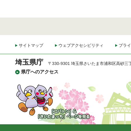
サイトマップ
ウェブアクセシビリティ
プライ
埼玉県庁
〒330-9301 埼玉県さいたま市浦和区高砂三
県庁へのアクセス
「コバトン」&「さいた
まっち」