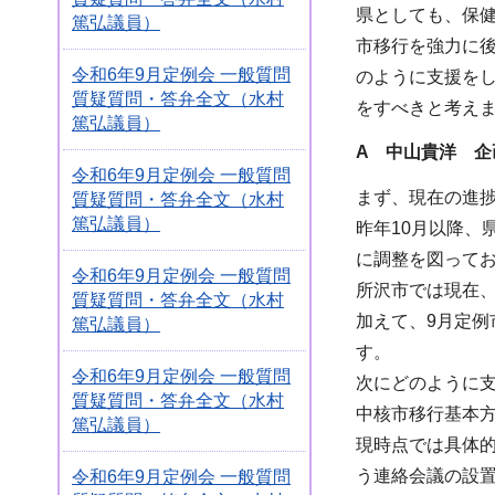
県としても、保
篤弘議員）
市移行を強力に
令和6年9月定例会 一般質問
のように支援を
質疑質問・答弁全文（水村
をすべきと考え
篤弘議員）
A 中山貴洋 企
令和6年9月定例会 一般質問
まず、現在の進
質疑質問・答弁全文（水村
篤弘議員）
昨年10月以降
に調整を図って
令和6年9月定例会 一般質問
所沢市では現在
質疑質問・答弁全文（水村
加えて、9月定
篤弘議員）
す。
令和6年9月定例会 一般質問
次にどのように
質疑質問・答弁全文（水村
中核市移行基本
篤弘議員）
現時点では具体
う連絡会議の設
令和6年9月定例会 一般質問