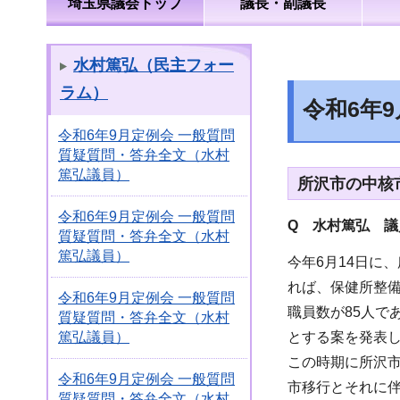
埼玉県議会トップ
議長・副議長
水村篤弘（民主フォー
ラム）
令和6年
令和6年9月定例会 一般質問
質疑質問・答弁全文（水村
篤弘議員）
所沢市の中核
令和6年9月定例会 一般質問
Q 水村篤弘 
質疑質問・答弁全文（水村
篤弘議員）
今年6月14日に
れば、保健所整備
令和6年9月定例会 一般質問
職員数が85人で
質疑質問・答弁全文（水村
とする案を発表
篤弘議員）
この時期に所沢
令和6年9月定例会 一般質問
市移行とそれに
質疑質問・答弁全文（水村