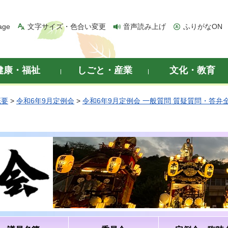
age
文字サイズ・色合い変更
音声読み上げ
ふりがなON
健康・福祉
しごと・産業
文化・教育
概要
>
令和6年9月定例会
>
令和6年9月定例会 一般質問 質疑質問・答弁
）