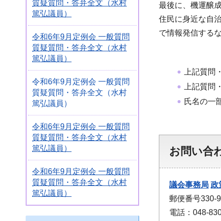
質疑質問・答弁全文（水村
最後に、機運醸
篤弘議員）
住民に身近な自
で情報発信する
令和6年9月定例会 一般質問
質疑質問・答弁全文（水村
篤弘議員）
上記質問
令和6年9月定例会 一般質問
上記質問
質疑質問・答弁全文（水村
氏名の一
篤弘議員）
令和6年9月定例会 一般質問
質疑質問・答弁全文（水村
篤弘議員）
お問い合
令和6年9月定例会 一般質問
質疑質問・答弁全文（水村
議会事務局
政
篤弘議員）
郵便番号330
電話：048-830