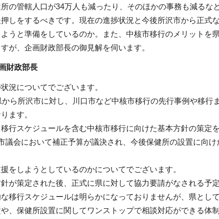
健所の管轄人口が34万人も減ったり、そのほかの事務も減るな
後押しをするべきです。現在の進捗状況と今後所沢市から正式
しようと準備をしているのか。また、中核市移行のメリットを
ますが、企画財政部長の御見解を伺います。
画財政部長
捗状況についてでございます。
、県から所沢市に対し、川口市など中核市移行の先行事例や移行
おります。
、移行スケジュールを含む中核市移行に向けた基本方針の策定
例市議会において補正予算が議決され、今後保健所の設置に向け
支援をしようとしているのかについてでございます。
方針が策定された後、正式に県に対して協力要請がなされる予
的な移行スケジュールは明らかになっておりませんが、県とし
置や、保健所設置に関してワンストップで相談対応ができる体