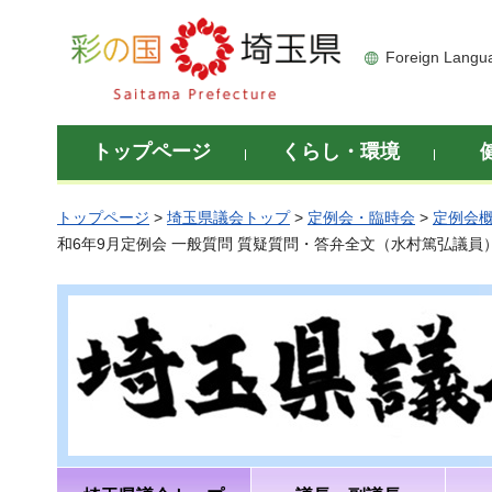
彩の国 埼玉県
Foreign Langu
トップページ
くらし・環境
トップページ
>
埼玉県議会トップ
>
定例会・臨時会
>
定例会
和6年9月定例会 一般質問 質疑質問・答弁全文（水村篤弘議員