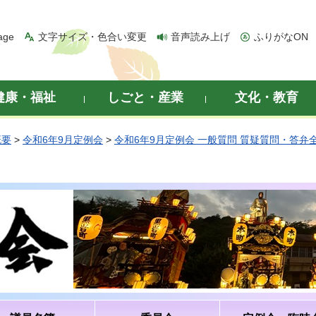
age
文字サイズ・色合い変更
音声読み上げ
ふりがなON
健康・福祉
しごと・産業
文化・教育
概要
>
令和6年9月定例会
>
令和6年9月定例会 一般質問 質疑質問・答弁
）