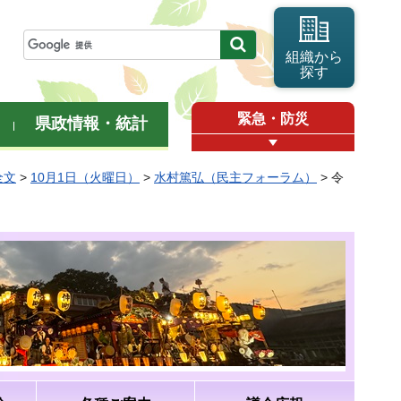
組織から
探す
緊急・防災
県政情報・統計
全文
>
10月1日（火曜日）
>
水村篤弘（民主フォーラム）
> 令