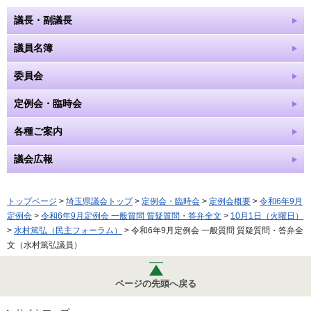
議長・副議長
議員名簿
委員会
定例会・臨時会
各種ご案内
議会広報
トップページ
>
埼玉県議会トップ
>
定例会・臨時会
>
定例会概要
>
令和6年9月
定例会
>
令和6年9月定例会 一般質問 質疑質問・答弁全文
>
10月1日（火曜日）
>
水村篤弘（民主フォーラム）
> 令和6年9月定例会 一般質問 質疑質問・答弁全
文（水村篤弘議員）
ページの先頭へ戻る