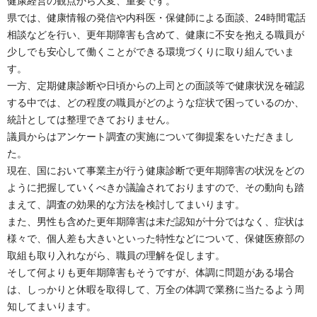
健康経営の観点から大変、重要です。
県では、健康情報の発信や内科医・保健師による面談、24時間電話
相談などを行い、更年期障害も含めて、健康に不安を抱える職員が
少しでも安心して働くことができる環境づくりに取り組んでいま
す。
一方、定期健康診断や日頃からの上司との面談等で健康状況を確認
する中では、どの程度の職員がどのような症状で困っているのか、
統計としては整理できておりません。
議員からはアンケート調査の実施について御提案をいただきまし
た。
現在、国において事業主が行う健康診断で更年期障害の状況をどの
ように把握していくべきか議論されておりますので、その動向も踏
まえて、調査の効果的な方法を検討してまいります。
また、男性も含めた更年期障害は未だ認知が十分ではなく、症状は
様々で、個人差も大きいといった特性などについて、保健医療部の
取組も取り入れながら、職員の理解を促します。
そして何よりも更年期障害もそうですが、体調に問題がある場合
は、しっかりと休暇を取得して、万全の体調で業務に当たるよう周
知してまいります。