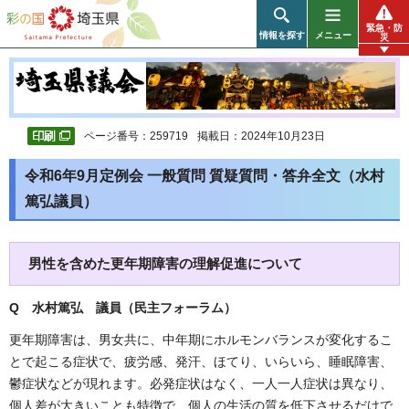
彩の国 埼玉県
緊急・防
情報を探す
メニュー
災
ページ番号：259719
掲載日：2024年10月23日
令和6年9月定例会 一般質問 質疑質問・答弁全文（水村
篤弘議員）
男性を含めた更年期障害の理解促進について
Q 水村篤弘 議員（民主フォーラム）
更年期障害は、男女共に、中年期にホルモンバランスが変化するこ
とで起こる症状で、疲労感、発汗、ほてり、いらいら、睡眠障害、
鬱症状などが現れます。必発症状はなく、一人一人症状は異なり、
個人差が大きいことも特徴で、個人の生活の質を低下させるだけで