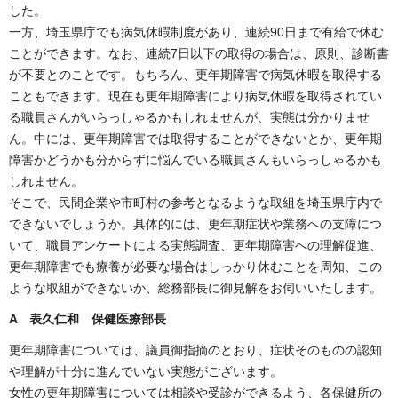
した。
一方、埼玉県庁でも病気休暇制度があり、連続90日まで有給で休む
ことができます。なお、連続7日以下の取得の場合は、原則、診断書
が不要とのことです。もちろん、更年期障害で病気休暇を取得する
こともできます。現在も更年期障害により病気休暇を取得されてい
る職員さんがいらっしゃるかもしれませんが、実態は分かりませ
ん。中には、更年期障害では取得することができないとか、更年期
障害かどうかも分からずに悩んでいる職員さんもいらっしゃるかも
しれません。
そこで、民間企業や市町村の参考となるような取組を埼玉県庁内で
できないでしょうか。具体的には、更年期症状や業務への支障につ
いて、職員アンケートによる実態調査、更年期障害への理解促進、
更年期障害でも療養が必要な場合はしっかり休むことを周知、この
ような取組ができないか、総務部長に御見解をお伺いいたします。
A 表久仁和 保健医療部長
更年期障害については、議員御指摘のとおり、症状そのものの認知
や理解が十分に進んでいない実態がございます。
女性の更年期障害については相談や受診ができるよう、各保健所の