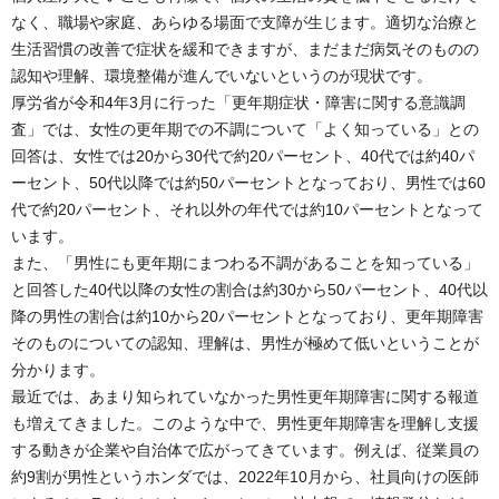
なく、職場や家庭、あらゆる場面で支障が生じます。適切な治療と
生活習慣の改善で症状を緩和できますが、まだまだ病気そのものの
認知や理解、環境整備が進んでいないというのが現状です。
厚労省が令和4年3月に行った「更年期症状・障害に関する意識調
査」では、女性の更年期での不調について「よく知っている」との
回答は、女性では20から30代で約20パーセント、40代では約40パ
ーセント、50代以降では約50パーセントとなっており、男性では60
代で約20パーセント、それ以外の年代では約10パーセントとなって
います。
また、「男性にも更年期にまつわる不調があることを知っている」
と回答した40代以降の女性の割合は約30から50パーセント、40代以
降の男性の割合は約10から20パーセントとなっており、更年期障害
そのものについての認知、理解は、男性が極めて低いということが
分かります。
最近では、あまり知られていなかった男性更年期障害に関する報道
も増えてきました。このような中で、男性更年期障害を理解し支援
する動きが企業や自治体で広がってきています。例えば、従業員の
約9割が男性というホンダでは、2022年10月から、社員向けの医師