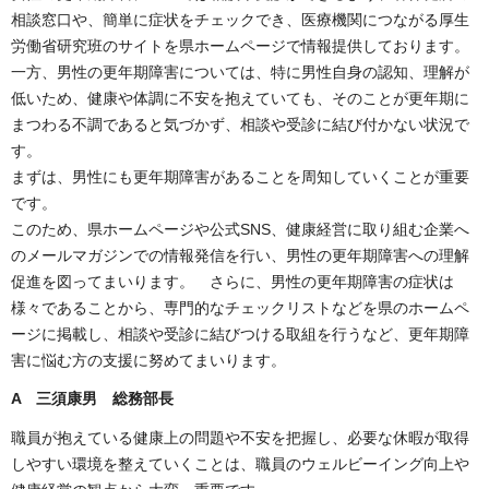
相談窓口や、簡単に症状をチェックでき、医療機関につながる厚生
労働省研究班のサイトを県ホームページで情報提供しております。
一方、男性の更年期障害については、特に男性自身の認知、理解が
低いため、健康や体調に不安を抱えていても、そのことが更年期に
まつわる不調であると気づかず、相談や受診に結び付かない状況で
す。
まずは、男性にも更年期障害があることを周知していくことが重要
です。
このため、県ホームページや公式SNS、健康経営に取り組む企業へ
のメールマガジンでの情報発信を行い、男性の更年期障害への理解
促進を図ってまいります。 さらに、男性の更年期障害の症状は
様々であることから、専門的なチェックリストなどを県のホームペ
ージに掲載し、相談や受診に結びつける取組を行うなど、更年期障
害に悩む方の支援に努めてまいります。
A 三須康男 総務部長
職員が抱えている健康上の問題や不安を把握し、必要な休暇が取得
しやすい環境を整えていくことは、職員のウェルビーイング向上や