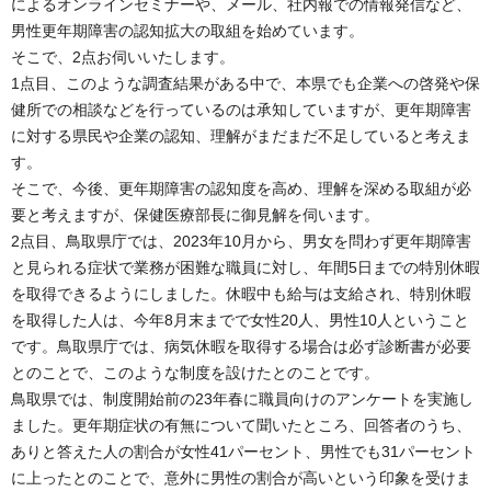
によるオンラインセミナーや、メール、社内報での情報発信など、
男性更年期障害の認知拡大の取組を始めています。
そこで、2点お伺いいたします。
1点目、このような調査結果がある中で、本県でも企業への啓発や保
健所での相談などを行っているのは承知していますが、更年期障害
に対する県民や企業の認知、理解がまだまだ不足していると考えま
す。
そこで、今後、更年期障害の認知度を高め、理解を深める取組が必
要と考えますが、保健医療部長に御見解を伺います。
2点目、鳥取県庁では、2023年10月から、男女を問わず更年期障害
と見られる症状で業務が困難な職員に対し、年間5日までの特別休暇
を取得できるようにしました。休暇中も給与は支給され、特別休暇
を取得した人は、今年8月末までで女性20人、男性10人ということ
です。鳥取県庁では、病気休暇を取得する場合は必ず診断書が必要
とのことで、このような制度を設けたとのことです。
鳥取県では、制度開始前の23年春に職員向けのアンケートを実施し
ました。更年期症状の有無について聞いたところ、回答者のうち、
ありと答えた人の割合が女性41パーセント、男性でも31パーセント
に上ったとのことで、意外に男性の割合が高いという印象を受けま