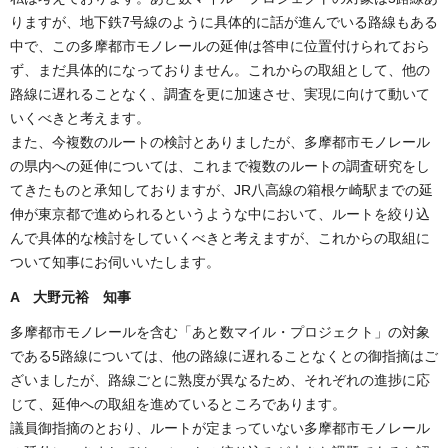
りますが、地下鉄7号線のように具体的に話が進んでいる路線もある
中で、この多摩都市モノレールの延伸は答申に位置付けられておら
ず、まだ具体的になっておりません。これからの取組として、他の
路線に遅れることなく、調査を更に加速させ、実現に向けて動いて
いくべきと考えます。
また、今複数のルートの検討とありましたが、多摩都市モノレール
の県内への延伸については、これまで複数のルートの調査研究をし
てきたものと承知しておりますが、JR八高線の箱根ケ崎駅までの延
伸が東京都で進められるというような中において、ルートを絞り込
んで具体的な検討をしていくべきと考えますが、これからの取組に
ついて知事にお伺いいたします。
A 大野元裕 知事
多摩都市モノレールを含む「あと数マイル・プロジェクト」の対象
である5路線については、他の路線に遅れることなくとの御指摘はご
ざいましたが、路線ごとに熟度が異なるため、それぞれの進捗に応
じて、延伸への取組を進めているところであります。
議員御指摘のとおり、ルートが定まっていない多摩都市モノレール