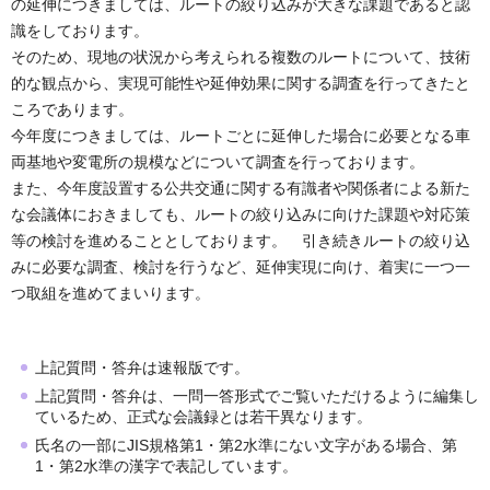
の延伸につきましては、ルートの絞り込みが大きな課題であると認
識をしております。
そのため、現地の状況から考えられる複数のルートについて、技術
的な観点から、実現可能性や延伸効果に関する調査を行ってきたと
ころであります。
今年度につきましては、ルートごとに延伸した場合に必要となる車
両基地や変電所の規模などについて調査を行っております。
また、今年度設置する公共交通に関する有識者や関係者による新た
な会議体におきましても、ルートの絞り込みに向けた課題や対応策
等の検討を進めることとしております。 引き続きルートの絞り込
みに必要な調査、検討を行うなど、延伸実現に向け、着実に一つ一
つ取組を進めてまいります。
上記質問・答弁は速報版です。
上記質問・答弁は、一問一答形式でご覧いただけるように編集し
ているため、正式な会議録とは若干異なります。
氏名の一部にJIS規格第1・第2水準にない文字がある場合、第
1・第2水準の漢字で表記しています。