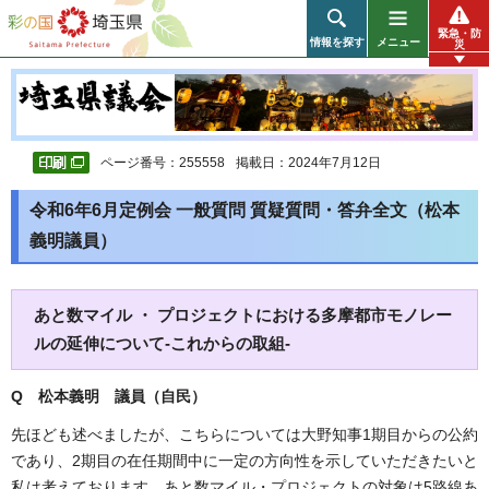
彩の国 埼玉県
緊急・防
情報を探す
メニュー
災
ページ番号：255558
掲載日：2024年7月12日
令和6年6月定例会 一般質問 質疑質問・答弁全文（松本
義明議員）
あと数マイル ・ プロジェクトにおける多摩都市モノレー
ルの延伸について-これからの取組-
Q 松本義明 議員（自民）
先ほども述べましたが、こちらについては大野知事1期目からの公約
であり、2期目の在任期間中に一定の方向性を示していただきたいと
私は考えております。あと数マイル・プロジェクトの対象は5路線あ