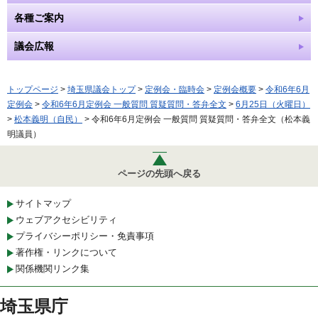
各種ご案内
議会広報
トップページ
>
埼玉県議会トップ
>
定例会・臨時会
>
定例会概要
>
令和6年6月
定例会
>
令和6年6月定例会 一般質問 質疑質問・答弁全文
>
6月25日（火曜日）
>
松本義明（自民）
> 令和6年6月定例会 一般質問 質疑質問・答弁全文（松本義
明議員）
ページの先頭へ戻る
サイトマップ
ウェブアクセシビリティ
プライバシーポリシー・免責事項
著作権・リンクについて
関係機関リンク集
埼玉県庁