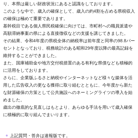
り、本県は厳しい財政状況にあると認識をしております。
このような中で、歳入の確保として、歳入の約4割を占める県税収入
の確保は極めて重要であります。
基幹税目である個人県民税確保に向けては、市町村への職員派遣や
高額滞納事案の県による直接徴収などの支援を講じてきました。
その結果、令和4年度の県税全体の納税率は前年度と同率の98.8パー
セントとなっており、税務統計のある昭和29年度以降の最高記録を
維持することができました。
また、国庫補助金や地方交付税措置のある有利な県債なども積極的
に活用をしております。
さらに、企業版ふるさと納税やインターネットなど様々な媒体を活
用した広告収入の更なる獲得に取り組むとともに、今年度から新た
な財源確保の方策として公共施設へのネーミングライツの導入を始
めました。
歳出の徹底的な見直しはもとより、あらゆる手法を用いて歳入確保
に積極的に取り組んでまいります。
上記質問・答弁は速報版です。