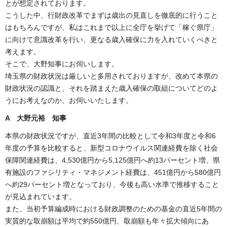
とが想定されております。
こうした中、行財政改革でまずは歳出の見直しを徹底的に行うこと
はもちろんですが、私はこれまで以上に全庁を挙げて「稼ぐ県庁」
に向けて意識改革を行い、更なる歳入確保に力を入れていくべきと
考えます。
そこで、大野知事にお伺いします。
埼玉県の財政状況は厳しいと多用されておりますが、改めて本県の
財政状況の認識と、それを踏まえた歳入確保の取組についてどのよ
うにお考えなのか、お伺いいたします。
A 大野元裕 知事
本県の財政状況ですが、直近3年間の比較として令和3年度と令和6
年度の予算を比較すると、新型コロナウイルス関連経費を除く社会
保障関連経費は、4,530億円から5,125億円へ約13パーセント増、県
有施設のファシリティ・マネジメント経費は、451億円から580億円
へ約29パーセント増となっており、今後も高い水準で推移すること
が見込まれています。
また、当初予算編成時における財政調整のための基金の直近5年間の
実質的な取崩額は平均で約550億円、取崩額も年々拡大傾向にあ