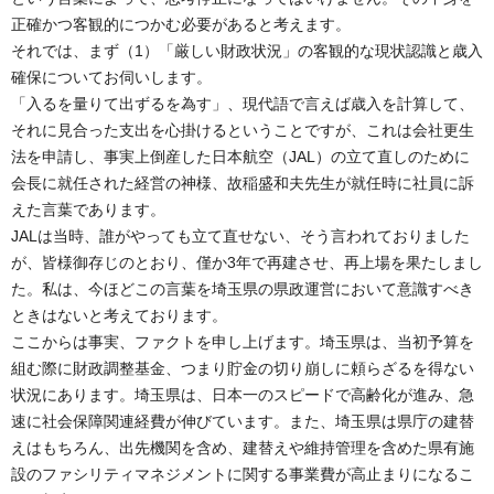
正確かつ客観的につかむ必要があると考えます。
それでは、まず（1）「厳しい財政状況」の客観的な現状認識と歳入
確保についてお伺いします。
「入るを量りて出ずるを為す」、現代語で言えば歳入を計算して、
それに見合った支出を心掛けるということですが、これは会社更生
法を申請し、事実上倒産した日本航空（JAL）の立て直しのために
会長に就任された経営の神様、故稲盛和夫先生が就任時に社員に訴
えた言葉であります。
JALは当時、誰がやっても立て直せない、そう言われておりました
が、皆様御存じのとおり、僅か3年で再建させ、再上場を果たしまし
た。私は、今ほどこの言葉を埼玉県の県政運営において意識すべき
ときはないと考えております。
ここからは事実、ファクトを申し上げます。埼玉県は、当初予算を
組む際に財政調整基金、つまり貯金の切り崩しに頼らざるを得ない
状況にあります。埼玉県は、日本一のスピードで高齢化が進み、急
速に社会保障関連経費が伸びています。また、埼玉県は県庁の建替
えはもちろん、出先機関を含め、建替えや維持管理を含めた県有施
設のファシリティマネジメントに関する事業費が高止まりになるこ