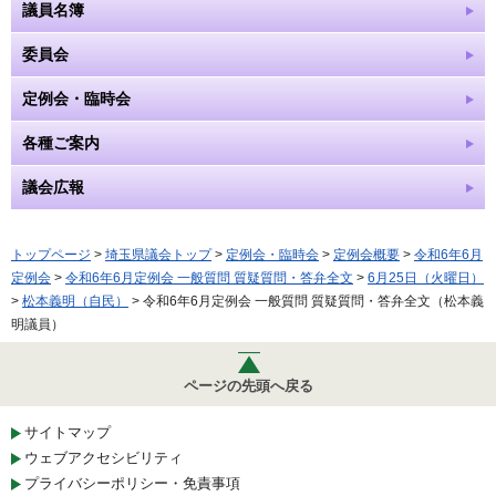
議員名簿
委員会
定例会・臨時会
各種ご案内
議会広報
トップページ
>
埼玉県議会トップ
>
定例会・臨時会
>
定例会概要
>
令和6年6月
定例会
>
令和6年6月定例会 一般質問 質疑質問・答弁全文
>
6月25日（火曜日）
>
松本義明（自民）
> 令和6年6月定例会 一般質問 質疑質問・答弁全文（松本義
明議員）
ページの先頭へ戻る
サイトマップ
ウェブアクセシビリティ
プライバシーポリシー・免責事項