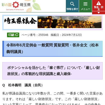
彩の国 埼玉県
緊急・防
情報を探す
メニュー
災
ページ番号：255546
掲載日：2024年7月12日
令和6年6月定例会 一般質問 質疑質問・答弁全文（松本
義明議員）
ポテンシャルを活かした「稼ぐ県庁」について-「厳しい財
政状況」の客観的な現状認識と歳入確保-
Q 松本義明 議員（自民）
私が県議会議員になり1年数か月、この間、一番多く聞いた言葉があ
ります。それは「厳しい財政状況」です。この「厳しい財政状況」
という言葉によって、思考停止になってはいけません。その中身を