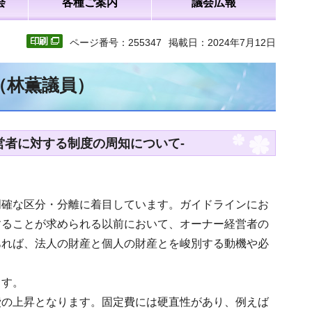
会
各種ご案内
議会広報
ページ番号：255347
掲載日：2024年7月12日
（林薫議員）
営者に対する制度の周知について-
明確な区分・分離に着目しています。ガイドラインにお
することが求められる以前において、オーナー経営者の
あれば、法人の財産と個人の財産とを峻別する動機や必
ます。
費の上昇となります。固定費には硬直性があり、例えば