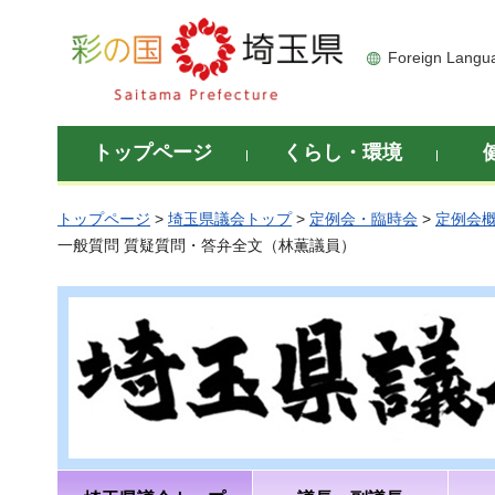
彩の国 埼玉県
Foreign Langu
トップページ
くらし・環境
トップページ
>
埼玉県議会トップ
>
定例会・臨時会
>
定例会
一般質問 質疑質問・答弁全文（林薫議員）