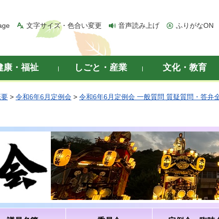
age
文字サイズ・色合い変更
音声読み上げ
ふりがなON
健康・福祉
しごと・産業
文化・教育
概要
>
令和6年6月定例会
>
令和6年6月定例会 一般質問 質疑質問・答弁