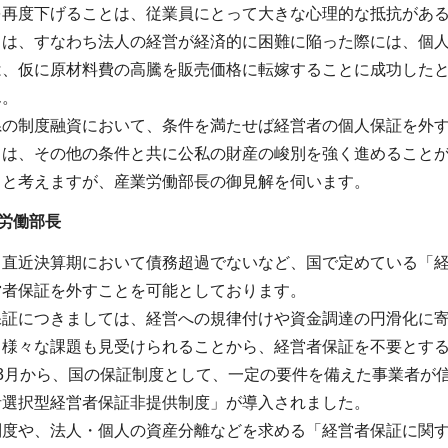
を再度下げることは、従業員にとって大きな心理的な抵抗があ
とは、すなわち法人の経営が経済的に困難に陥った際には、個
は、仮に原材料費の高騰を販売価格に転嫁することに成功した
ん。
県の制度融資において、条件を満たせば経営者の個人保証を外
ては、その他の条件と共に公私の財産の峻別を強く進めること
ると考えますが、産業労働部長の御見解を伺います。
労働部長
、直近決算期において債務超過でないなど、国で定めている「
営者保証を外すことを可能としております。
保証につきましては、経営への規律付けや資金調達の円滑化に
、様々な課題も見受けられることから、経営者保証を不要とす
年3月から、国の保証制度として、一定の要件を備えた事業者が
者選択型経営者保証非提供制度」が導入されました。
制度や、法人・個人の資産分離などを求める「経営者保証に関