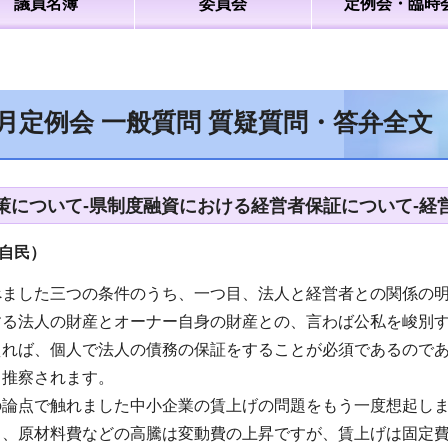
議員名簿
委員会
定例会・臨時
6月定例会 一般質問 質疑質問・答弁全文
策について-県制度融資における経営者保証について-経
自民）
べました三つの条件のうち、一つ目、法人と経営者との関係の
する法人の財産とオーナー自身の財産との、言わば公私を峻別
えれば、個人で法人の債務の保証をすることが必須であるので
と推察されます。
の論点で触れました中小企業の賃上げの問題をもう一度想起し
と、原材料費などの高騰は変動費の上昇ですが、賃上げは固定