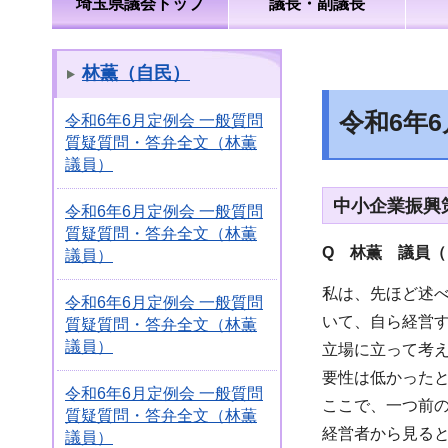
埼玉県議会トップ
議長・副議長
林薫（自民）
令和6年
令和6年6月定例会 一般質問
質疑質問・答弁全文（林薫
議員）
中小企業振興
令和6年6月定例会 一般質問
質疑質問・答弁全文（林薫
Q 林薫 議員（
議員）
私は、先ほど述
令和6年6月定例会 一般質問
いて、自ら経営
質疑質問・答弁全文（林薫
議員）
立場に立って考
要性は低かった
令和6年6月定例会 一般質問
ここで、一つ前
質疑質問・答弁全文（林薫
経営者から見る
議員）