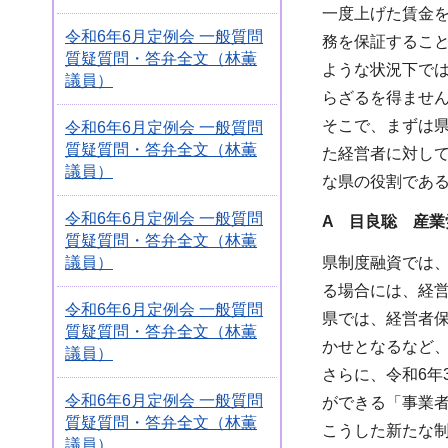
一度上げた賃金
令和6年6月定例会 一般質問
務を保証するこ
質疑質問・答弁全文（林薫
ような状況下で
議員）
らざるを得ませ
そこで、まずは
令和6年6月定例会 一般質問
質疑質問・答弁全文（林薫
た経営者に対し
議員）
な県の役割であ
令和6年6月定例会 一般質問
A 目良聡 産業
質疑質問・答弁全文（林薫
議員）
県制度融資では
る場合には、経
令和6年6月定例会 一般質問
県では、経営者
質疑質問・答弁全文（林薫
かせとなるなど
議員）
さらに、令和6
令和6年6月定例会 一般質問
ができる「事業
質疑質問・答弁全文（林薫
こうした新たな
議員）