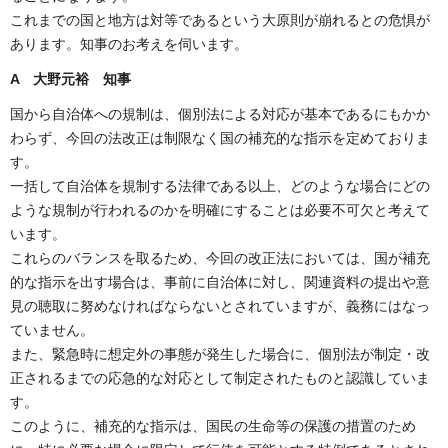
これまでの国と地方は対等であるという大原則が崩れるとの危惧が
あります。知事のお考えを伺います。
A 大野元裕 知事
国から自治体への規制は、個別法による対応が基本であるにもかか
わらず、今回の法改正は制限なく国の補充的な指示を定めておりま
す。
一括して自治体を規制する法律である以上、どのような場合にどの
ような規制が行われるのかを明確にすることは必要不可欠と考えて
います。
これらのバランスを取るため、今回の改正法においては、国が補充
的な指示を出す場合は、事前に自治体に対し、関連資料の提出や意
見の聴取に努めなければならないとされていますが、義務にはなっ
ていません。
また、緊急時に想定外の事態が発生した場合に、個別法が制定・改
正されるまでの応急的な対応として制定されたものと認識していま
す。
このように、補充的な指示は、国民の生命等の保護の措置のため