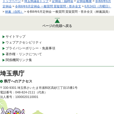
トップページ
>
埼玉県議会トップ
>
定例会・臨時会
>
定例会概要
>
令和6年6月
定例会
>
令和6年6月定例会 一般質問 質疑質問・答弁全文
>
6月24日（月曜日）
>
林薫（自民）
> 令和6年6月定例会 一般質問 質疑質問・答弁全文（林薫議員）
ページの先頭へ戻る
サイトマップ
ウェブアクセシビリティ
プライバシーポリシー・免責事項
著作権・リンクについて
関係機関リンク集
埼玉県庁
県庁へのアクセス
〒330-9301 埼玉県さいたま市浦和区高砂三丁目15番1号
電話番号：048-824-2111（代表）
法人番号：1000020110001