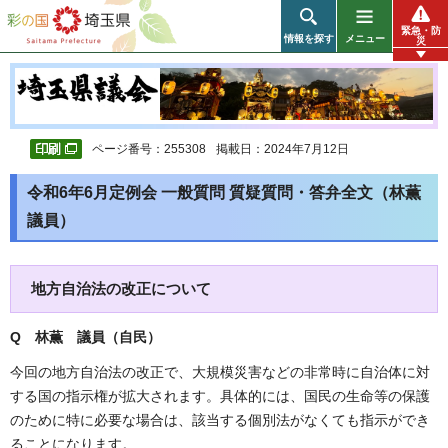
彩の国 埼玉県
緊急・防
情報を探す
メニュー
災
ページ番号：255308
掲載日：2024年7月12日
令和6年6月定例会 一般質問 質疑質問・答弁全文（林薫
議員）
地方自治法の改正について
Q 林薫 議員（自民）
今回の地方自治法の改正で、大規模災害などの非常時に自治体に対
する国の指示権が拡大されます。具体的には、国民の生命等の保護
のために特に必要な場合は、該当する個別法がなくても指示ができ
ることになります。