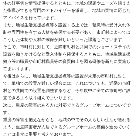
体の好事例を情報提供するとともに、地域の課題やニーズを踏まえ
た指導ができる専門のアドバイザーを派遣し、地域の実情に応じた
アドバイスを行っています。
また、地域生活支援拠点等を設置する上では、緊急時の受け入れ体
制や専門性を有する人材を確保する必要があり、市町村によっては
こうした体制や人材の確保が難しいといった課題もございます。
そこで、市町村に対して、近隣市町村と共同でのショートステイの
設置を働きかけるなど受入体制を確保するとともに、地域生活支援
拠点等の職員や市町村職員等の資質向上を図る研修を新たに実施し
てまいります。
今後はさらに、地域生活支援拠点等の設置が未定の市町村に対し
て、単独での設置が難しい場合には、これについても、近隣の市町
村との共同での設置を調整するなど、今年度中に全ての市町村に設
置できるよう取り組んでまいります。
次に、重度の障害のある方に対応できるグループホームについてで
す。
重度の障害を抱えながらも、地域の中でその人らしい生活が送れる
よう、重度障害者が入居できるグループホームの整備を進めていく
ことは非常に重要と考えております。