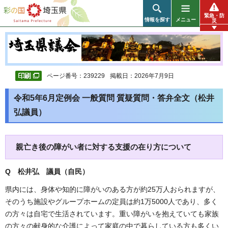
彩の国 埼玉県
緊急・防
情報を探す
メニュー
災
ページ番号：239229
掲載日：2026年7月9日
令和5年6月定例会 一般質問 質疑質問・答弁全文（松井
弘議員）
親亡き後の障がい者に対する支援の在り方について
Q 松井弘 議員（自民）
県内には、身体や知的に障がいのある方が約25万人おられますが、
そのうち施設やグループホームの定員は約1万5000人であり、多く
の方々は自宅で生活されています。重い障がいを抱えていても家族
の方々の献身的な介護によって家庭の中で暮らしている方も多くい