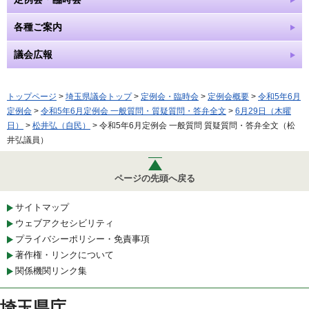
各種ご案内
議会広報
トップページ
>
埼玉県議会トップ
>
定例会・臨時会
>
定例会概要
>
令和5年6月
定例会
>
令和5年6月定例会 一般質問・質疑質問・答弁全文
>
6月29日（木曜
日）
>
松井弘（自民）
> 令和5年6月定例会 一般質問 質疑質問・答弁全文（松
井弘議員）
ページの先頭へ戻る
サイトマップ
ウェブアクセシビリティ
プライバシーポリシー・免責事項
著作権・リンクについて
関係機関リンク集
埼玉県庁