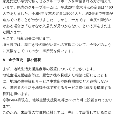
家庭に近い環境で暮らせるグループホームを希望される方が増えて
います。県内のグループホームは、平成29年度末時点の定員は4460
人でありました。令和4年度末の定員は9004人と、約2倍まで整備が
進んでいることが分かりました。しかし、一方では、重度の障がい
がある場合は「なかなか入居先が見つからない」という声をまだま
だ聞きます。
そこで、福祉部長に伺います。
埼玉県では、親亡き後の障がい者への支援について、今後どのよう
に支援をしていくのか、御所見を伺います。
A 金子直史 福祉部長
まず、地域生活支援拠点等の設置についてでございます。
地域生活支援拠点等は、親亡き後を見据えた相談に応じるととも
に、地域の障害福祉サービス事業所や医療機関などと連携しなが
ら、障害者の生活を地域全体で支えるサービス提供体制を構築する
役割を担います。
令和5年4月現在、地域生活支援拠点等は38の市町に設置されており
ます。
このため、未設置の市町村に対しては、先行して設置している自治