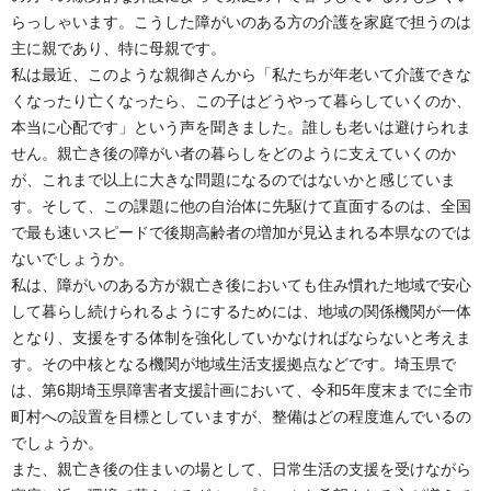
らっしゃいます。こうした障がいのある方の介護を家庭で担うのは
主に親であり、特に母親です。
私は最近、このような親御さんから「私たちが年老いて介護できな
くなったり亡くなったら、この子はどうやって暮らしていくのか、
本当に心配です」という声を聞きました。誰しも老いは避けられま
せん。親亡き後の障がい者の暮らしをどのように支えていくのか
が、これまで以上に大きな問題になるのではないかと感じていま
す。そして、この課題に他の自治体に先駆けて直面するのは、全国
で最も速いスピードで後期高齢者の増加が見込まれる本県なのでは
ないでしょうか。
私は、障がいのある方が親亡き後においても住み慣れた地域で安心
して暮らし続けられるようにするためには、地域の関係機関が一体
となり、支援をする体制を強化していかなければならないと考えま
す。その中核となる機関が地域生活支援拠点などです。埼玉県で
は、第6期埼玉県障害者支援計画において、令和5年度末までに全市
町村への設置を目標としていますが、整備はどの程度進んでいるの
でしょうか。
また、親亡き後の住まいの場として、日常生活の支援を受けながら