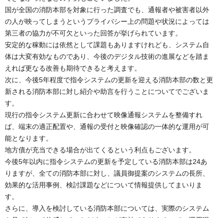
国が全国の消防本部を対象に行った調査でも、通報者や被害者以外
の人が映ってしまうというプライバシー上の問題や状況によっては
第三者の協力が不可欠といった回答が挙げられています。
安定的な稼動には依然として課題もありますけれども、システム自
体は大変有効なものであり、今後のデジタル技術の進展などを踏ま
えれば更なる改善も期待できると考えます。
次に、今後5年程度で指令システムの更新を迎える消防本部の数と更
新される消防本部に対し紹介や助言を行うことについてでございま
す。
現行の指令システム更新に合わせて映像通報システムを整備すれ
ば、端末の適正配置や、通報の受付と映像確認の一体的な運用が可
能となります。
地方債が充当できる場合が出てくるという利点もございます。
今後5年以内に指令システムの更新を予定している消防本部は24あ
りますが、全ての消防本部に対し、議員御提案のシステムの長所、
効果的な活用事例、検討課題などについて情報提供してまいりま
す。
さらに、導入を検討している消防本部については、実際のシステム