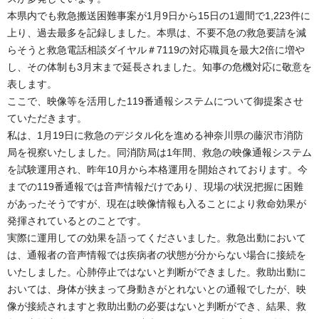
本県内でも救急搬送困難事案が1月9日から15日の1週間で1,223件に
上り、過去最多を記録しました。本県は、不要不急の救急要請を減
らそうと救急電話相談ダイヤル＃7119の対応職員を最大2倍に増や
し、その体制も3月末まで延長されました。知事の危機対応に敬意を
表します。
ここで、映像等を活用した119番通報システムについて御提案させ
ていただきます。
私は、1月19日に救急のデジタル化を進める神奈川県の藤沢市消防
局を視察いたしました。同消防局は1年間、救急の映像通報システム
を試験運用され、昨年10月から本格運用を開始されております。今
までの119番通報では音声情報だけであり、現場の状況把握に困難
があったそうですが、現在は映像情報も入ることにより救命効果が
発揮されているとのことです。
実際に運用しての効果を語ってくださいました。救急出動において
は、通報者の音声情報では疾病者の状態が分からない場合に接続を
いたしました。心肺停止ではないと判断ができました。救助出動に
おいては、身体が挟まって身動きがとれないとの通報でしたが、映
像が接続されますと救助出動の必要はないと判断ができ、結果、救