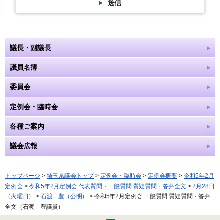
送信
議長・副議長
議員名簿
委員会
定例会・臨時会
各種ご案内
議会広報
トップページ
>
埼玉県議会トップ
>
定例会・臨時会
>
定例会概要
>
令和5年2月
定例会
>
令和5年2月定例会 代表質問・一般質問 質疑質問・答弁全文
>
2月28日
（火曜日）
>
石渡 豊（公明）
> 令和5年2月定例会 一般質問 質疑質問・答弁
全文（石渡 豊議員）