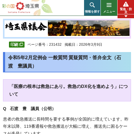
彩の国 埼玉県
緊急・防
情報を探す
メニュー
災
ページ番号：231432
掲載日：2026年3月9日
令和5年2月定例会 一般質問 質疑質問・答弁全文（石
渡 豊議員）
「医療の根本は救急にあり。救急のDX化を進めよう」につ
いて
Q 石渡 豊
議員（公明）
患者の救急搬送に長時間を要する事例が全国的に増えています。昨
年末以降、119番通報や救急搬送が大幅に増え、搬送先に困るケー
スが多発しています。