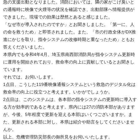
急の支援出動となりました。消防においては、隣の家がこげ臭いと
の通報時に映像で火煙等の状況を確認でき、出動部隊へ情報提供が
できました。現場での効果は歴然とあると感じました。
「なぜ市が導入されたのですか」とお聞きしました。「第一に、人
の命を救うため」と即答されました。また、「市の行政全体がDX推
進にかじを取り、指令システムの改修時期と重なったため」ともお
答えくださいました。
本県内でも令和4年4月、埼玉県南西部消防局が指令システム更新時
に運用を開始されており、救命率の向上に貢献しているとお聞きし
ています。
それでは、お伺いします。
1点目、こうした119番映像通報システムという救急のデジタル化は
救命率の向上に役立つと考えます。いかがでしょうか。
2点目は、このシステムは、各本部の指令システムの更新時に導入す
る方が効率的であると考えます。県内には27の消防本部があります
が、今後、5年程度で更新を迎える本部はいくつございますか。ま
た、更新される本部に対し、本県は紹介や助言をしてくださいませ
んか。
以上、危機管理防災部長の御所見をお伺いいたします。