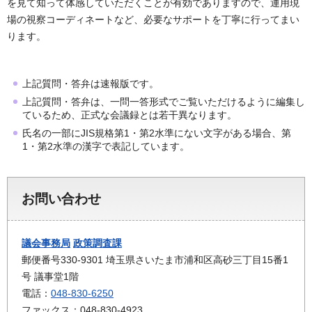
を見て知って体感していただくことが有効でありますので、運用現
場の視察コーディネートなど、必要なサポートを丁寧に行ってまい
ります。
上記質問・答弁は速報版です。
上記質問・答弁は、一問一答形式でご覧いただけるように編集し
ているため、正式な会議録とは若干異なります。
氏名の一部にJIS規格第1・第2水準にない文字がある場合、第
1・第2水準の漢字で表記しています。
お問い合わせ
議会事務局
政策調査課
郵便番号330-9301 埼玉県さいたま市浦和区高砂三丁目15番1
号 議事堂1階
電話：
048-830-6250
ファックス：048-830-4923