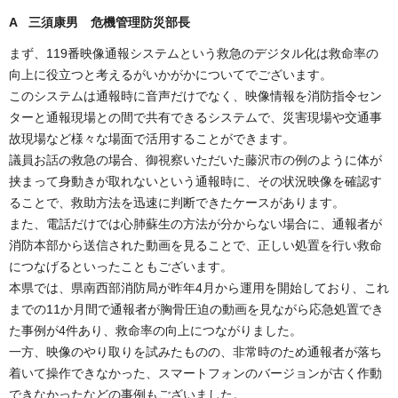
A 三須康男 危機管理防災部長
まず、119番映像通報システムという救急のデジタル化は救命率の
向上に役立つと考えるがいかがかについてでございます。
このシステムは通報時に音声だけでなく、映像情報を消防指令セン
ターと通報現場との間で共有できるシステムで、災害現場や交通事
故現場など様々な場面で活用することができます。
議員お話の救急の場合、御視察いただいた藤沢市の例のように体が
挟まって身動きが取れないという通報時に、その状況映像を確認す
ることで、救助方法を迅速に判断できたケースがあります。
また、電話だけでは心肺蘇生の方法が分からない場合に、通報者が
消防本部から送信された動画を見ることで、正しい処置を行い救命
につなげるといったこともございます。
本県では、県南西部消防局が昨年4月から運用を開始しており、これ
までの11か月間で通報者が胸骨圧迫の動画を見ながら応急処置でき
た事例が4件あり、救命率の向上につながりました。
一方、映像のやり取りを試みたものの、非常時のため通報者が落ち
着いて操作できなかった、スマートフォンのバージョンが古く作動
できなかったなどの事例もございました。