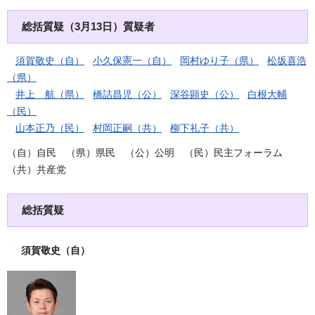
総括質疑（3月13日）質疑者
須賀敬史（自）
小久保憲一（自）
岡村ゆり子（県）
松坂喜浩
（県）
井上 航（県）
橋詰昌児（公）
深谷顕史（公）
白根大輔
（民）
山本正乃（民）
村岡正嗣（共）
柳下礼子（共）
（自）自民 （県）県民 （公）公明 （民）民主フォーラム
（共）共産党
総括質疑
須賀敬史
（自）