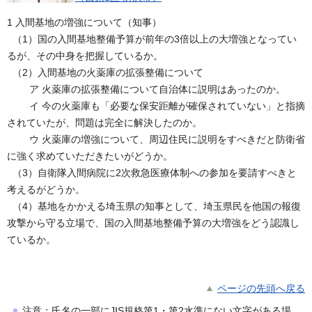
1 入間基地の増強について（知事）
（1）国の入間基地整備予算が前年の3倍以上の大増強となってい
るが、その中身を把握しているか。
（2）入間基地の火薬庫の拡張整備について
ア 火薬庫の拡張整備について自治体に説明はあったのか。
イ 今の火薬庫も「必要な保安距離が確保されていない」と指摘
されていたが、問題は完全に解決したのか。
ウ 火薬庫の増強について、周辺住民に説明をすべきだと防衛省
に強く求めていただきたいがどうか。
（3）自衛隊入間病院に2次救急医療体制への参加を要請すべきと
考えるがどうか。
（4）基地をかかえる埼玉県の知事として、埼玉県民を他国の報復
攻撃から守る立場で、国の入間基地整備予算の大増強をどう認識し
ているか。
ページの先頭へ戻る
注意：氏名の一部にJIS規格第1・第2水準にない文字がある場