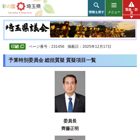
彩の国 埼玉県
緊急・防
情報を探す
メニュー
災
ページ番号：231456
掲載日：2025年12月17日
予算特別委員会 総括質疑 質疑項目一覧
委員長
齊藤正明