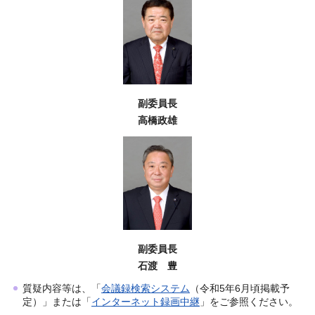
副委員長
高橋政雄
副委員長
石渡 豊
質疑内容等は、「
会議録検索システム
（令和5年6月頃掲載予
定）」または「
インターネット録画中継
」をご参照ください。