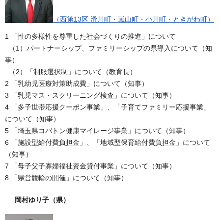
（西第13区 滑川町・嵐山町・小川町・ときがわ町）
1 「性の多様性を尊重した社会づくりの推進」について
（1）パートナーシップ、ファミリーシップの県導入について（知
事）
（2）「制服選択制」について（教育長）
2 「乳幼児医療対策助成費」について（知事）
3 「乳児マス・スクリーニング検査」について（知事）
4 「多子世帯応援クーポン事業」、「子育てファミリー応援事業」
について（知事）
5 「埼玉県コバトン健康マイレージ事業」について（知事）
6 「施設型給付費負担金」、「地域型保育給付費負担金」について
（知事）
7 「母子父子寡婦福祉資金貸付事業」について（知事）
8 「県営競輪の開催」について（知事）
岡村ゆり子
（県）