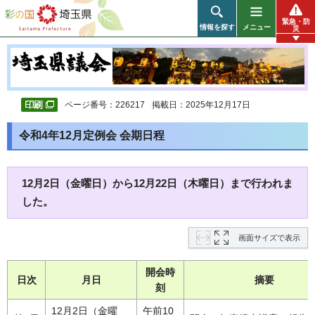
彩の国 埼玉県
緊急・防
情報を探す
メニュー
災
ページ番号：226217
掲載日：2025年12月17日
令和4年12月定例会 会期日程
12月2日（金曜日）から12月22日（木曜日）まで行われま
した。
画面サイズで表示
開会時
日次
月日
摘要
刻
12月2日（金曜
午前10