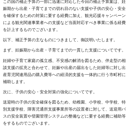
この国の補正予算の一部に迅速に対応した今回の補正予算案は、妊
娠期から出産・子育てまでの切れ目のない支援や子供の安心・安全
を確保するための対策に要する経費に加え、観光応援キャンペーン
による観光関連事業者への支援など当面対応すべき事業に係る経費
を計上するものでございます。
以下、補正予算の主なものにつきまして、御説明いたします。
まず、妊娠期から出産・子育てまでの一貫した支援についてです。
妊婦や子育て家庭の孤立感、不安感の解消を図るため、伴走型の相
談支援の拡充と合わせて、妊娠や出産の届出をした妊婦等に対し出
産育児関連用品の購入費等への経済的支援を一体的に行う市町村に
補助します。
次に、子供の安心・安全対策の強化についてです。
送迎時の子供の安全確保を図るため、幼稚園、小学校、中学校、特
別支援学校、障害児通所支援事業所等の設置者に対して、送迎用バ
スの安全装置や登園管理システムの整備などに要する経費に補助等
をするものでございます。