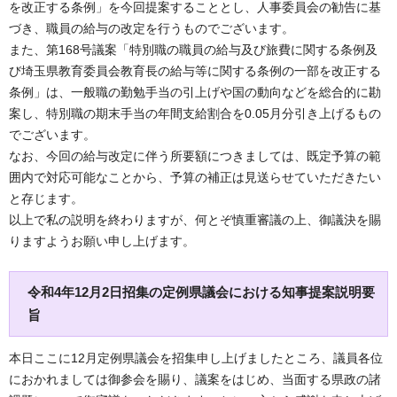
を改正する条例」を今回提案することとし、人事委員会の勧告に基
づき、職員の給与の改定を行うものでございます。
また、第168号議案「特別職の職員の給与及び旅費に関する条例及
び埼玉県教育委員会教育長の給与等に関する条例の一部を改正する
条例」は、一般職の勤勉手当の引上げや国の動向などを総合的に勘
案し、特別職の期末手当の年間支給割合を0.05月分引き上げるもの
でございます。
なお、今回の給与改定に伴う所要額につきましては、既定予算の範
囲内で対応可能なことから、予算の補正は見送らせていただきたい
と存じます。
以上で私の説明を終わりますが、何とぞ慎重審議の上、御議決を賜
りますようお願い申し上げます。
令和4年12月2日招集の定例県議会における知事提案説明要
旨
本日ここに12月定例県議会を招集申し上げましたところ、議員各位
におかれましては御参会を賜り、議案をはじめ、当面する県政の諸