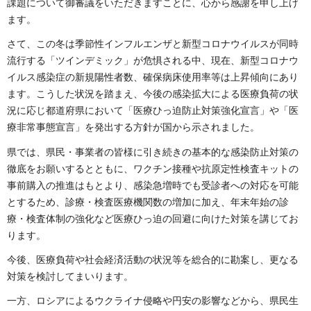
課題について御審議をいただきますことに、心から感謝を申し上げ
ます。
さて、この冬は季節性インフルエンザと新型コロナウイルスが同時
流行する「ツインデミック」が危惧される中、現在、新型コロナウ
イルス感染症の新規陽性者数、確保病床使用率等は上昇傾向にあり
ます。こうした状況を踏まえ、今後の感染拡大による医療負荷の状
況に応じ都道府県において「医療ひっ迫防止対策強化宣言」や「医
療非常事態宣言」を発出する方針が国から示されました。
県では、県民・事業者の皆様に引き続きの基本的な感染防止対策の
徹底をお願いするとともに、ワクチン接種や抗原定性検査キットの
事前購入の推進はもとより、感染急増時でも受診者への対応を可能
とするため、診療・検査医療機関数の増加に加え、年末年始の診
療・検査体制の強化など医療ひっ迫の回避に向けた対策を講じてお
ります。
今後、医療負荷や社会経済活動の状況等を総合的に勘案し、更なる
対策を検討してまいります。
一方、ロシアによるウクライナ侵略や円安の影響などから、県民生