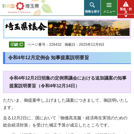
彩の国 埼玉県
緊急・防
情報を探す
メニュー
災
ページ番号：226432
掲載日：2025年12月9日
令和4年12月定例会 知事提案説明要旨
令和4年12月2日招集の定例県議会における追加議案の知事
提案説明要旨（令和4年12月14日）
ただいま、御提案申し上げました議案につきまして、御説明いたし
ます。
去る12月2日に、国において「物価高克服・経済再生実現のための
総合経済対策」を受けた補正予算が成立したところです。