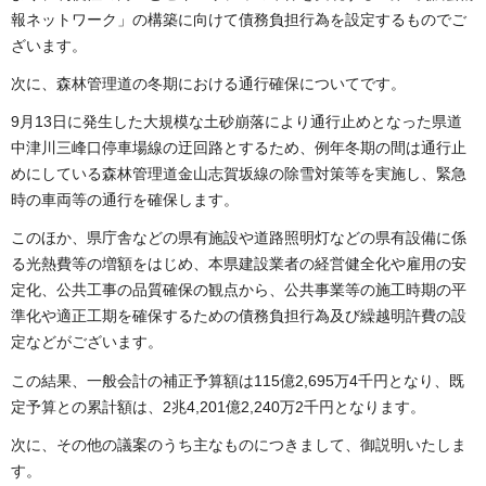
報ネットワーク」の構築に向けて債務負担行為を設定するものでご
ざいます。
次に、森林管理道の冬期における通行確保についてです。
9月13日に発生した大規模な土砂崩落により通行止めとなった県道
中津川三峰口停車場線の迂回路とするため、例年冬期の間は通行止
めにしている森林管理道金山志賀坂線の除雪対策等を実施し、緊急
時の車両等の通行を確保します。
このほか、県庁舎などの県有施設や道路照明灯などの県有設備に係
る光熱費等の増額をはじめ、本県建設業者の経営健全化や雇用の安
定化、公共工事の品質確保の観点から、公共事業等の施工時期の平
準化や適正工期を確保するための債務負担行為及び繰越明許費の設
定などがございます。
この結果、一般会計の補正予算額は115億2,695万4千円となり、既
定予算との累計額は、2兆4,201億2,240万2千円となります。
次に、その他の議案のうち主なものにつきまして、御説明いたしま
す。