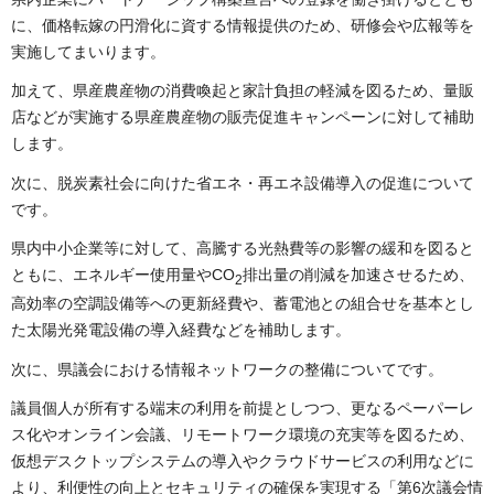
に、価格転嫁の円滑化に資する情報提供のため、研修会や広報等を
実施してまいります。
加えて、県産農産物の消費喚起と家計負担の軽減を図るため、量販
店などが実施する県産農産物の販売促進キャンペーンに対して補助
します。
次に、脱炭素社会に向けた省エネ・再エネ設備導入の促進について
です。
県内中小企業等に対して、高騰する光熱費等の影響の緩和を図ると
ともに、エネルギー使用量やCO
排出量の削減を加速させるため、
2
高効率の空調設備等への更新経費や、蓄電池との組合せを基本とし
た太陽光発電設備の導入経費などを補助します。
次に、県議会における情報ネットワークの整備についてです。
議員個人が所有する端末の利用を前提としつつ、更なるペーパーレ
ス化やオンライン会議、リモートワーク環境の充実等を図るため、
仮想デスクトップシステムの導入やクラウドサービスの利用などに
より、利便性の向上とセキュリティの確保を実現する「第6次議会情