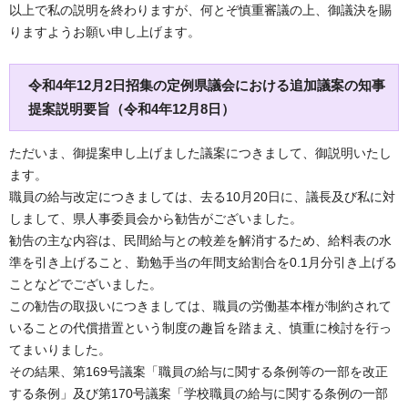
以上で私の説明を終わりますが、何とぞ慎重審議の上、御議決を賜
りますようお願い申し上げます。
令和4年12月2日招集の定例県議会における追加議案の知事
提案説明要旨（令和4年12月8日）
ただいま、御提案申し上げました議案につきまして、御説明いたし
ます。
職員の給与改定につきましては、去る10月20日に、議長及び私に対
しまして、県人事委員会から勧告がございました。
勧告の主な内容は、民間給与との較差を解消するため、給料表の水
準を引き上げること、勤勉手当の年間支給割合を0.1月分引き上げる
ことなどでございました。
この勧告の取扱いにつきましては、職員の労働基本権が制約されて
いることの代償措置という制度の趣旨を踏まえ、慎重に検討を行っ
てまいりました。
その結果、第169号議案「職員の給与に関する条例等の一部を改正
する条例」及び第170号議案「学校職員の給与に関する条例の一部