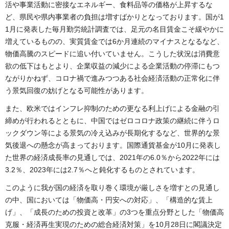
活や事業活動に密接なエネルギー、食料品等の価格が上昇するな
ど、県民や県内事業者の負担は増すばかりとなっております。国が1
1月に発表した毎月勤労統計調査では、足元の名目賃金こそ緩やかに
増えているものの、実質賃金では6か月連続のマイナスとなるなど、
物価高騰のスピードに追い付いていません。こうした状況は消費意
欲の低下はもとより、企業収益の減少による企業活動の停滞にもつ
ながりかねず、コロナ禍で進みつつある社会経済活動の正常化に伴
う景気回復の妨げとなる可能性があります。
また、欧米ではインフレ抑制のための更なる利上げによる金融の引
締めが行われるとともに、中国ではゼロコロナ政策の継続に伴うロ
ックダウン等による景気の冷え込みが長期化するなど、世界的な景
気後退への懸念が高まっております。国際通貨基金が10月に発表し
た世界の経済成長率の見通しでは、2021年の6.0％から2022年には
3.2％、2023年には2.7％へと鈍化するものとされています。
このように我が国の経済を取り巻く環境が厳しさを増すとの見通し
の中、国においては「物価高・円安への対応」、「構造的な賃上
げ」、「成長のための投資と改革」の3つを重点分野とした「物価高
克服・経済再生実現のための総合経済対策」を10月28日に閣議決定