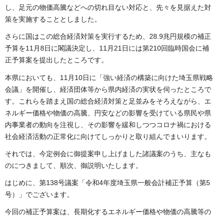
し、足元の物価高騰などへの切れ目ない対応と、先々を見据えた対
策を実施することとしました。
さらに国はこの総合経済対策を実行するため、28.9兆円規模の補正
予算を11月8日に閣議決定し、11月21日には第210回臨時国会に補
正予算案を提出したところです。
本県においても、11月10日に「強い経済の構築に向けた埼玉県戦略
会議」を開催し、経済団体等から県内経済の実状を伺ったところで
す。これらを踏まえ国の総合経済対策と足並みをそろえながら、エ
ネルギー価格や物価の高騰、円安などの影響を受けている県民や県
内事業者の動向を注視し、その影響を緩和しつつコロナ禍における
社会経済活動の正常化に向けてしっかりと取り組んでまいります。
それでは、今定例会に御提案申し上げました諸議案のうち、主なも
のにつきまして、順次、御説明いたします。
はじめに、第138号議案「令和4年度埼玉県一般会計補正予算（第5
号）」でございます。
今回の補正予算案は、長期化するエネルギー価格や物価の高騰等の