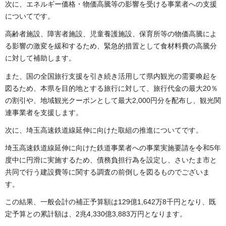
次に、エネルギー価格・物価高騰等の影響を受ける事業者への支援
についてです。
高齢者施設、障害者施設、児童養護施設、保育所等の物価高騰によ
る影響の激変を緩和するため、緊急的措置として食材料費の高騰分
に対して補助します。
また、国の全国旅行支援を引き続き活用して県内観光の需要喚起を
図るため、本県を目的地とする旅行に対して、旅行代金の最大20％
の割引や、地域観光クーポンとして最大2,000円分を配布し、観光関
連事業者を支援します。
次に、埼玉高速鉄道線延伸に向けた取組の推進についてです。
埼玉高速鉄道線延伸に向けた鉄道事業者への事業実施要請を令和5年
度中に円滑に実施するため、債務負担行為を設定し、さいたま市と
共同で行う建設費等に関する調査の前倒しを図るものでございま
す。
この結果、一般会計の補正予算額は129億1,642万8千円となり、既
定予算との累計額は、2兆4,330億3,883万円となります。