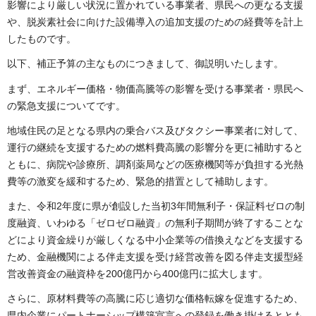
影響により厳しい状況に置かれている事業者、県民への更なる支援
や、脱炭素社会に向けた設備導入の追加支援のための経費等を計上
したものです。
以下、補正予算の主なものにつきまして、御説明いたします。
まず、エネルギー価格・物価高騰等の影響を受ける事業者・県民へ
の緊急支援についてです。
地域住民の足となる県内の乗合バス及びタクシー事業者に対して、
運行の継続を支援するための燃料費高騰の影響分を更に補助すると
ともに、病院や診療所、調剤薬局などの医療機関等が負担する光熱
費等の激変を緩和するため、緊急的措置として補助します。
また、令和2年度に県が創設した当初3年間無利子・保証料ゼロの制
度融資、いわゆる「ゼロゼロ融資」の無利子期間が終了することな
どにより資金繰りが厳しくなる中小企業等の借換えなどを支援する
ため、金融機関による伴走支援を受け経営改善を図る伴走支援型経
営改善資金の融資枠を200億円から400億円に拡大します。
さらに、原材料費等の高騰に応じ適切な価格転嫁を促進するため、
県内企業にパートナーシップ構築宣言への登録を働き掛けるととも