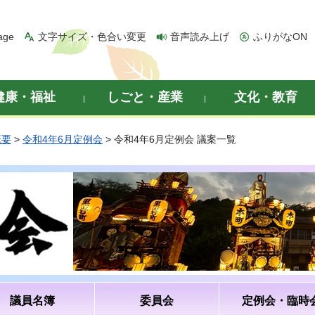
age
文字サイズ・色合い変更
音声読み上げ
ふりがなON
健康・福祉
しごと・産業
文化・教育
概要
>
令和4年6月定例会
> 令和4年6月定例会 議案一覧
議員名簿
委員会
定例会・臨時