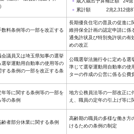
歳入歳出予算補正額 24億7
）
累計額 2兆2,312億8
長期優良住宅の普及の促進に
手数料条例等の一部を改正する
維持保全計画の認定申請に係
通免許状及び特別免許状の有
めの改正
議会議員又は埼玉県知事の選挙
公職選挙法施行令に定める選
る選挙運動用自動車の使用等の
準じて選挙運動用自動車の使
関する条例の一部を改正する条
ターの作成の公営に係る公費
定年等に関する条例等の一部を
地方公務員法等の一部改正に
る等の条例
え、職員の定年の引上げ等に
高齢期の職員の多様な働き方
高齢者部分休業に関する条例
けるための条例の制定