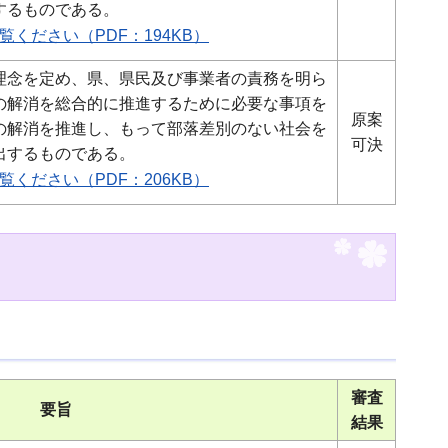
するものである。
ください（PDF：194KB）
理念を定め、県、県民及び事業者の責務を明ら
の解消を総合的に推進するために必要な事項を
原案
の解消を推進し、もって部落差別のない社会を
可決
出するものである。
ください（PDF：206KB）
審査
要旨
結果