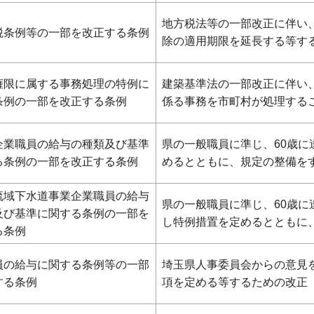
地方税法等の一部改正に伴い
税条例等の一部を改正する条例
除の適用期限を延長する等す
権限に属する事務処理の特例に
建築基準法の一部改正に伴い
条例の一部を改正する条例
係る事務を市町村が処理する
企業職員の給与の種類及び基準
県の一般職員に準じ、60歳
る条例の一部を改正する条例
めるとともに、規定の整備を
流域下水道事業企業職員の給与
県の一般職員に準じ、60歳
及び基準に関する条例の一部を
し特例措置を定めるとともに
る条例
員の給与に関する条例等の一部
埼玉県人事委員会からの意見
する条例
項を定める等するための改正