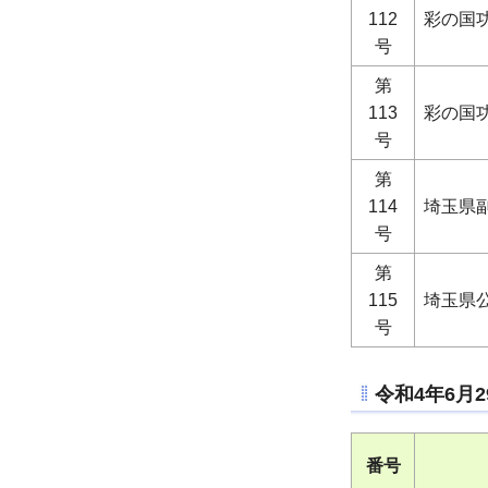
112
彩の国
号
第
113
彩の国
号
第
114
埼玉県
号
第
115
埼玉県
号
令和4年6月
番号