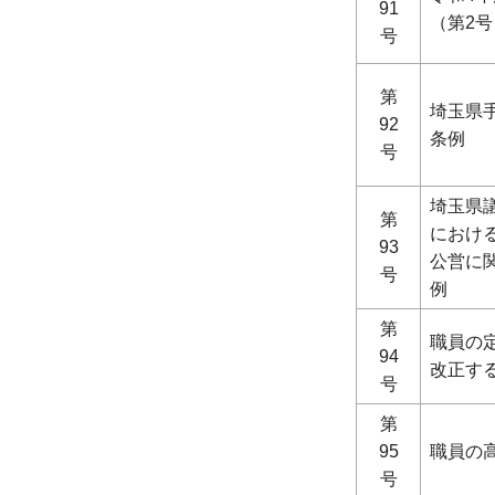
91
（第2号
号
第
埼玉県
92
条例
号
埼玉県
第
におけ
93
公営に
号
例
第
職員の
94
改正す
号
第
95
職員の
号