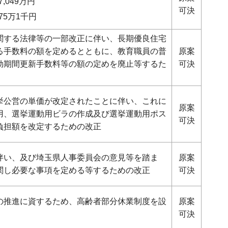
,049万円
可決
75万1千円
関する法律等の一部改正に伴い、長期優良住宅
る手数料の額を定めるとともに、教育職員の普
原案
効期間更新手数料等の額の定めを廃止等するた
可決
挙公営の単価が改定されたことに伴い、これに
原案
用、選挙運動用ビラの作成及び選挙運動用ポス
可決
負担額を改定するための改正
伴い、及び埼玉県人事委員会の意見等を踏ま
原案
関し必要な事項を定める等するための改正
可決
の推進に資するため、高齢者部分休業制度を設
原案
可決