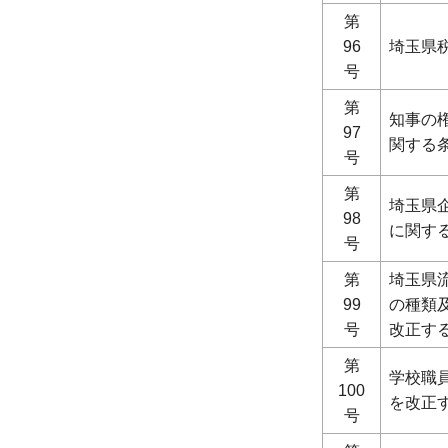
第
96
埼玉県
号
第
知事の
97
関する
号
第
埼玉県
98
に関す
号
第
埼玉県
99
の種類
号
改正す
第
学校職
100
を改正
号