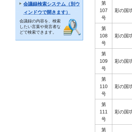
第
会議録検索システム（別ウ
107
彩の国
ィンドウで開きます）
号
会議録の内容を、検索
したい言葉や発言者な
第
どで検索できます。
108
彩の国
号
第
109
彩の国
号
第
110
彩の国
号
第
111
彩の国
号
第