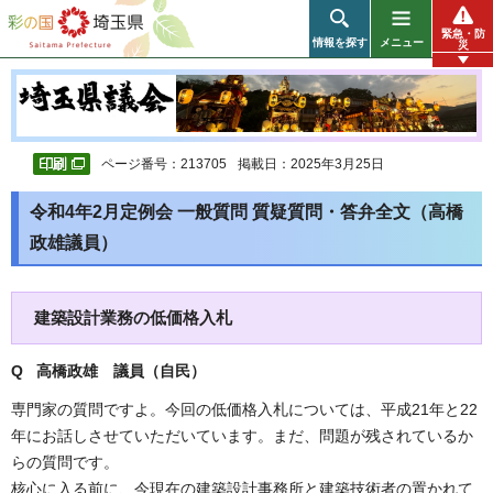
彩の国 埼玉県
緊急・防
情報を探す
メニュー
災
ページ番号：213705
掲載日：2025年3月25日
令和4年2月定例会 一般質問 質疑質問・答弁全文（高橋
政雄議員）
建築設計業務の低価格入札
Q 高橋政雄 議員（自民）
専門家の質問ですよ。今回の低価格入札については、平成21年と22
年にお話しさせていただいています。まだ、問題が残されているか
らの質問です。
核心に入る前に、今現在の建築設計事務所と建築技術者の置かれて