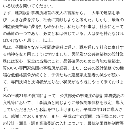
いる現状を聞いてください。
まず、建築設計事務所経営の友人の言葉から。「大学で建築を学
び、大きな夢を持ち、社会に貢献しようと考えた。しかし、最近の
利益優先主義に夢を打ち砕かれた。私たちの仕事は、社会にとって
の基幹の一つであり、必要と私は信じている。人は夢を持たなけれ
ばいけないと思う」、以上。
私は、昼間働きながら夜間建築科に通い、職を通して社会に奉仕す
る精神を友と同じように学びました。民間及び公共建築物の設計業
務には安心・安全は当然のこと、品質確保のために有能な建築士、
質のいい専門家集団の事務所が必要。また、公共の設計業務での極
端な低価格競争が続くと、子供たちの建築家志望者の減少が続い
て、専門技術と技術者が足りない状況がもう既にやって来ておりま
す。
私の平成21年の質問によって、公共部分の県発注の設計業務委託の
入札等において、工事請負と同じように最低制限価格を設定、導入
していただきたいとお話を申し上げました。平成22年1月に導入さ
れ、感謝しておりますが、また、平成22年の質問、埼玉県において
の設計・測量・調査業務委託の入札について、最低制限価格制度導