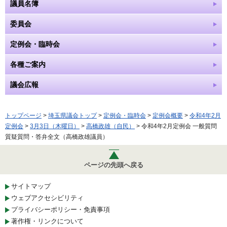
議員名簿
委員会
定例会・臨時会
各種ご案内
議会広報
トップページ
>
埼玉県議会トップ
>
定例会・臨時会
>
定例会概要
>
令和4年2月
定例会
>
3月3日（木曜日）
>
高橋政雄（自民）
> 令和4年2月定例会 一般質問
質疑質問・答弁全文（高橋政雄議員）
ページの先頭へ戻る
サイトマップ
ウェブアクセシビリティ
プライバシーポリシー・免責事項
著作権・リンクについて