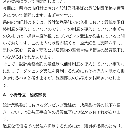
入の効果についてお聞きしました。
今回は、県内の市町村における設計業務委託の最低制限価格制度導
入について質問します。市町村ですよ。
県内の市町村の多くは、設計業務委託での入札において最低制限価
格制度を導入していないのです。その制度を導入していない市町村
の入札では、採算を度外視したダンピング受注が発生していると聞
いております。このような状況が続くと、企業経営に支障を来し、
県民の安心・安全を守る公共建築物の整備や維持管理の品質低下に
つながるおそれがあります。
そこで、設計業務委託の最低制限価格制度を導入していない市町村
に対して、ダンピング受注を抑制するためにもその導入を県から働
き掛けるべきと考えますが、総務部長のお考えをお聞きいたしま
す。
A 小野寺亘 総務部長
設計業務委託におけるダンピング受注は、成果品の質の低下を招
き、ひいては公共工事自体の品質低下につながるおそれがありま
す。
過度な低価格での受注を抑制するためには、議員御指摘のとおり、