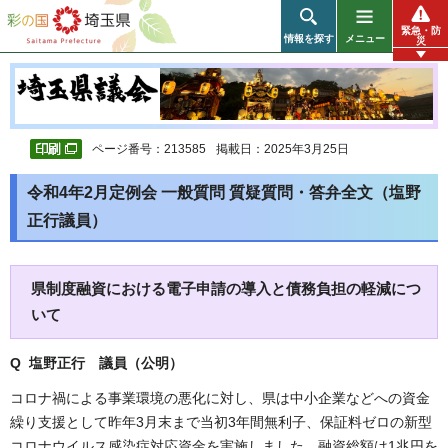
彩の国 埼玉県
緊急・防
情報を探す
メニュー
災
ページ番号：213585
掲載日：2025年3月25日
令和4年2月定例会 一般質問 質疑質問・答弁全文（塩野
正行議員）
県制度融資における電子申請の導入と債務負担の軽減につ
いて
Q 塩野正行 議員（公明）
コロナ禍による事業環境の悪化に対し、県は中小企業などへの資金
繰り支援として昨年3月末まで当初3年間無利子、保証料ゼロの新型
コロナウイルス感染症対応資金を実施しました。融資総額は1兆円を