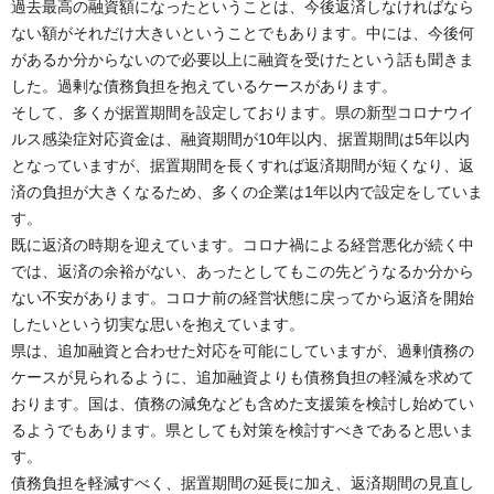
過去最高の融資額になったということは、今後返済しなければなら
ない額がそれだけ大きいということでもあります。中には、今後何
があるか分からないので必要以上に融資を受けたという話も聞きま
した。過剰な債務負担を抱えているケースがあります。
そして、多くが据置期間を設定しております。県の新型コロナウイ
ルス感染症対応資金は、融資期間が10年以内、据置期間は5年以内
となっていますが、据置期間を長くすれば返済期間が短くなり、返
済の負担が大きくなるため、多くの企業は1年以内で設定をしていま
す。
既に返済の時期を迎えています。コロナ禍による経営悪化が続く中
では、返済の余裕がない、あったとしてもこの先どうなるか分から
ない不安があります。コロナ前の経営状態に戻ってから返済を開始
したいという切実な思いを抱えています。
県は、追加融資と合わせた対応を可能にしていますが、過剰債務の
ケースが見られるように、追加融資よりも債務負担の軽減を求めて
おります。国は、債務の減免なども含めた支援策を検討し始めてい
るようでもあります。県としても対策を検討すべきであると思いま
す。
債務負担を軽減すべく、据置期間の延長に加え、返済期間の見直し