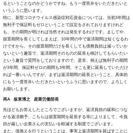
るということなのかどうかですね、もう一度答弁をいただきたいと
いうふうに思います。
特に、新型コロナウイルス感染症対応資金については、当初3年間は
無利子で保証料もゼロということで設定をされておりますけれど
も、その期間が明ければ当然それは発生するわけです。ましてや、
据置期間を長くしてしまえば、10年間の中で返済期間は短くなるわ
けですから、その据置期間だけを長くしても債務負担は減っていか
ないという趣旨で、返済期間そのものの延長も検討してもらいたい
という趣旨で質問をしておりますので、是非、例えば無利子の期間
が3年間、保証料ゼロの期間も3年間、そこも更に延長していただけ
れば一番いいんですが、まずは返済期間の延長ということ、具体的
にもう一度答弁いただきたいというふうに思いますので、よろしく
お願いします。
再A 板東博之 産業労働部長
先ほどもお答えしたところでございますが、返済負担の緩和につな
がる返済猶予、こちらは据置期間を延長する等によりまして、今負
担が厳しい企業さんの支払いを軽減する制度でございます。
また、借換えを行うということは、事実上返済期間を延ばすことに