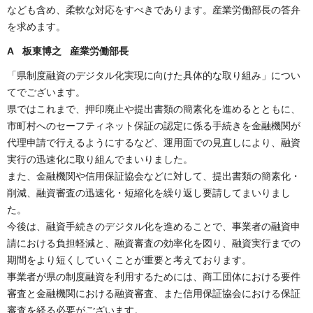
なども含め、柔軟な対応をすべきであります。産業労働部長の答弁
を求めます。
A 板東博之 産業労働部長
「県制度融資のデジタル化実現に向けた具体的な取り組み」につい
てでございます。
県ではこれまで、押印廃止や提出書類の簡素化を進めるとともに、
市町村へのセーフティネット保証の認定に係る手続きを金融機関が
代理申請で行えるようにするなど、運用面での見直しにより、融資
実行の迅速化に取り組んでまいりました。
また、金融機関や信用保証協会などに対して、提出書類の簡素化・
削減、融資審査の迅速化・短縮化を繰り返し要請してまいりまし
た。
今後は、融資手続きのデジタル化を進めることで、事業者の融資申
請における負担軽減と、融資審査の効率化を図り、融資実行までの
期間をより短くしていくことが重要と考えております。
事業者が県の制度融資を利用するためには、商工団体における要件
審査と金融機関における融資審査、また信用保証協会における保証
審査を経る必要がございます。