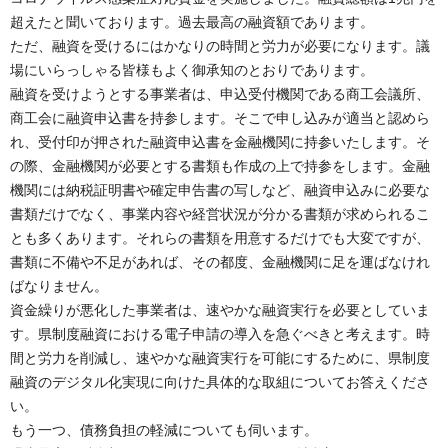
超えたと聞いております。過去最高の融資額であります。
ただ、融資を受けるにはかなりの時間と労力が必要になります。議
場にいらっしゃる皆様もよく御承知のとおりであります。
融資を受けようとする事業者は、申込受付機関である商工会議所、
商工会に融資申込書を持参します。そこで申し込みが適当と認めら
れ、受付印が押された融資申込書を金融機関に持参いたします。そ
の際、金融機関が必要とする書類も作成の上で持参をします。金融
機関には納税証明書や確定申告書の写しなど、融資申込みに必要な
書類だけでなく、事業内容や経営状況が分かる書類が求められるこ
とも多くあります。それらの書類を用意するだけでも大変ですが、
書類に不備や不足があれば、その都度、金融機関に足を運ばなけれ
ばなりません。
資金繰りが悪化した事業者は、速やかな融資実行を必要としていま
す。県制度融資における電子申請の導入を急ぐべきと考えます。時
間と労力を削減し、速やかな融資実行を可能にするために、県制度
融資のデジタル化実現に向けた具体的な取組についてお答えくださ
い。
もう一つ、債務負担の軽減についても伺います。