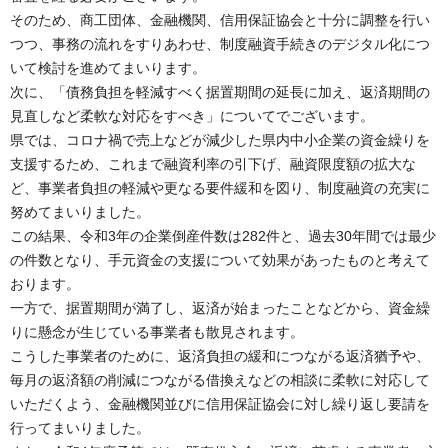
そのため、商工団体、金融機関、信用保証協会と十分に調整を行い
つつ、事務の流れをすりあわせ、制度融資手続きのデジタル化につ
いて検討を進めてまいります。
次に、「債務負担を軽減すべく据置期間の延長に加え、返済期間の
見直しなど柔軟な対応をすべき」についてでございます。
県では、コロナ禍で売上などが減少した県内中小企業の資金繰りを
支援するため、これまで融資利率の引下げ、融資限度額の拡大な
ど、事業者負担の軽減や更なる要件緩和を図り、制度融資の充実に
努めてまいりました。
この結果、令和3年の企業倒産件数は282件と、過去30年間では最少
の件数となり、手元資金の支援について効果があったものと考えて
おります。
一方で、据置期間が満了し、返済が始まったことなどから、資金繰
りに懸念が生じている事業者も散見されます。
こうした事業者のために、返済負担の緩和につながる返済猶予や、
毎月の返済額の削減につながる借換えなどの相談に柔軟に対応して
いただくよう、金融機関並びに信用保証協会に対し繰り返し要請を
行ってまいりました。