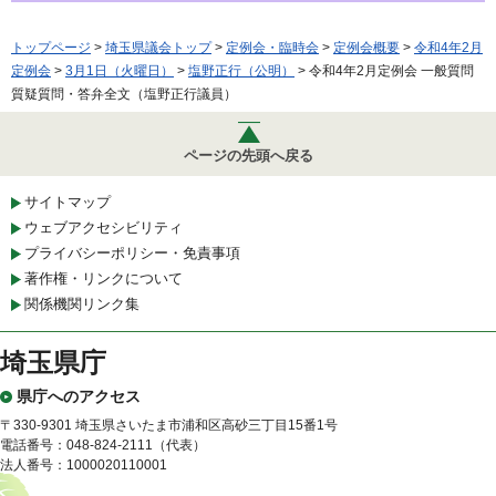
トップページ
>
埼玉県議会トップ
>
定例会・臨時会
>
定例会概要
>
令和4年2月
定例会
>
3月1日（火曜日）
>
塩野正行（公明）
> 令和4年2月定例会 一般質問
質疑質問・答弁全文（塩野正行議員）
ページの先頭へ戻る
サイトマップ
ウェブアクセシビリティ
プライバシーポリシー・免責事項
著作権・リンクについて
関係機関リンク集
埼玉県庁
県庁へのアクセス
〒330-9301 埼玉県さいたま市浦和区高砂三丁目15番1号
電話番号：048-824-2111（代表）
法人番号：1000020110001