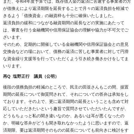
また、令和4年度予算では、既存借入金の返済に苦慮する事業者の方
が借換えにより返済期限を延長することで月々の返済負担を軽減で
きるよう「借換資金」の融資枠も十分に確保いたしました。
返済負担の緩和につながる融資期間の延長などの実施にあたって
は、審査を行う金融機関や信用保証協会の理解や協力が不可欠でご
ざいます。
そのため、定期的に開催している金融機関や信用保証協会との意見
交換会などの場において、債務の返済に苦しむ事業者に対して円滑
な資金繰り支援等を行っていただくよう引き続き働きかけをしてま
いります。
再Q 塩野正行 議員（公明）
後段の債務負担の軽減のところで、民主の田並さんもこの間、据置
期間の延長について御質問されて、それについての答弁は承知をし
ております。その上で、更に返済期間の延長ということも含めて対
応していただきたいという趣旨で質問させていただいたんですが、
どうもちょっと私の聞き違いなのか、あるいは耳が悪くなったの
か、明確な答弁がどうも聞き取れなかったように思いますので、返
済期限、要は返済期間そのものの延長についても前向きに検討をす