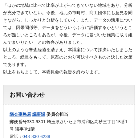
「ほかの地域に比べて比率が上がってきていない地域もあり、分析
が充分できていない。今後、地元の市町村、商工団体にも意見を聞
きながら、しっかりと分析をしていく。また、データの活用につい
ては、因果関係等、データをどういうふうに評価するかというとこ
ろが難しいところもあるが、今後、データに基づいた施策に取り組
んでまいりたい」との答弁がありました。
以上のような審査経過を踏まえ、本議案について採決いたしました
ところ、総員をもって、原案のとおり可決すべきものと決した次第
であります。
以上をもちまして、本委員会の報告を終わります。
お問い合わせ
議会事務局
議事課
委員会担当
郵便番号330-9301 埼玉県さいたま市浦和区高砂三丁目15番1
号 議事堂1階
電話：
048-830-6238