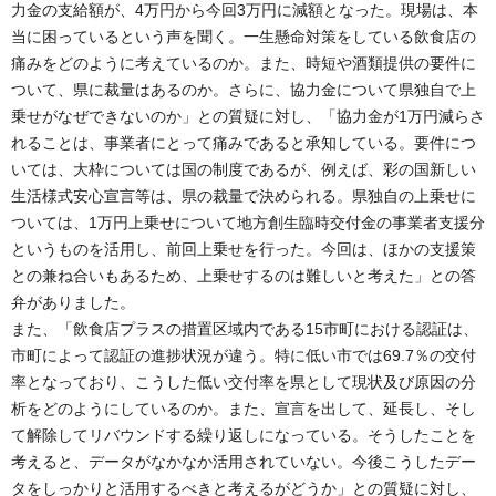
力金の支給額が、4万円から今回3万円に減額となった。現場は、本
当に困っているという声を聞く。一生懸命対策をしている飲食店の
痛みをどのように考えているのか。また、時短や酒類提供の要件に
ついて、県に裁量はあるのか。さらに、協力金について県独自で上
乗せがなぜできないのか」との質疑に対し、「協力金が1万円減らさ
れることは、事業者にとって痛みであると承知している。要件につ
いては、大枠については国の制度であるが、例えば、彩の国新しい
生活様式安心宣言等は、県の裁量で決められる。県独自の上乗せに
ついては、1万円上乗せについて地方創生臨時交付金の事業者支援分
というものを活用し、前回上乗せを行った。今回は、ほかの支援策
との兼ね合いもあるため、上乗せするのは難しいと考えた」との答
弁がありました。
また、「飲食店プラスの措置区域内である15市町における認証は、
市町によって認証の進捗状況が違う。特に低い市では69.7％の交付
率となっており、こうした低い交付率を県として現状及び原因の分
析をどのようにしているのか。また、宣言を出して、延長し、そし
て解除してリバウンドする繰り返しになっている。そうしたことを
考えると、データがなかなか活用されていない。今後こうしたデー
タをしっかりと活用するべきと考えるがどうか」との質疑に対し、