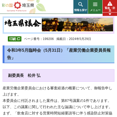
彩の国 埼玉県
緊急・防
情報を探す
メニュー
災
ページ番号：199206
掲載日：2024年5月29日
令和3年5月臨時会（5月31日）「産業労働企業委員長報
告」
副委員長 松井 弘
産業労働企業委員会における審査経過の概要について、御報告申し
上げます。
本委員会に付託されました案件は、第87号議案の1件であります。
以下、この議案に関して行われた主な論議について申し上げます。
まず、「飲食店に対する営業時間短縮要請等に伴う感染防止対策協