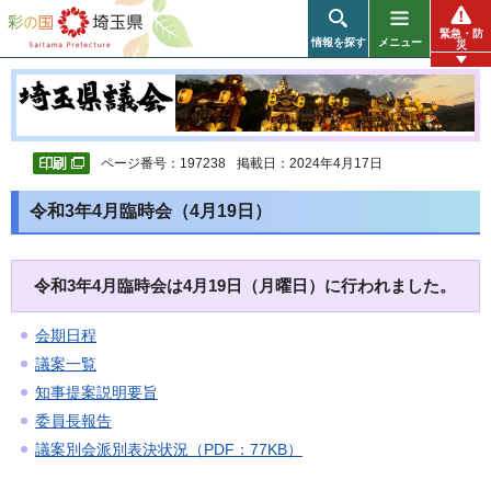
彩の国 埼玉県
緊急・防
情報を探す
メニュー
災
ページ番号：197238
掲載日：2024年4月17日
令和3年4月臨時会（4月19日）
令和3年4月臨時会は4月19日（月曜日）に行われました。
会期日程
議案一覧
知事提案説明要旨
委員長報告
議案別会派別表決状況（PDF：77KB）