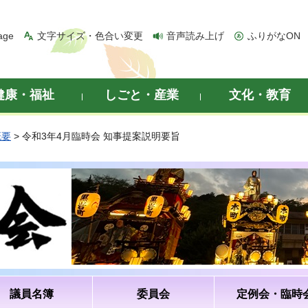
age
文字サイズ・色合い変更
音声読み上げ
ふりがなON
健康・福祉
しごと・産業
文化・教育
概要
> 令和3年4月臨時会 知事提案説明要旨
議員名簿
委員会
定例会・臨時