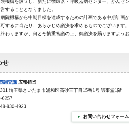
病院機構を設立し、新たに循環器・呼吸器病センター、がんセン
運営することとなりました。
立病院機構から中期目標を達成するための計画である中期計画
認可するに当たり、あらかじめ議決を求めるものでございます
を終わりますが、何とぞ慎重審議の上、御議決を賜りますよう
わせ
策調査課
広報担当
-9301 埼玉県さいたま市浦和区高砂三丁目15番1号 議事堂1階
-6257
-830-4923
お問い合わせフォーム