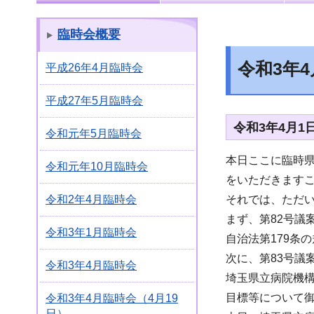
臨時会概要
令和3年
平成26年4月臨時会
平成27年5月臨時会
令和3年4月
令和元年5月臨時会
本日ここに臨時
令和元年10月臨時会
をいただきます
それでは、ただ
令和2年4月臨時会
まず、第82号議
令和3年1月臨時会
自治法第179条
次に、第83号議
令和3年4月臨時会
埼玉県立病院機構
目標等について御
令和3年4月臨時会（4月19
日）