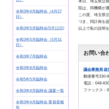
本日、埼玉県立
院は、同機構が
令和3年4月臨時会（4月27
この度、埼玉県
日）
づき、同計画を
令和3年5月臨時会(5月11日)
以上で私の説明
令和3年5月臨時会（5月31
日）
お問い合
令和3年7月臨時会
令和3年8月臨時会
議会事務局
政
郵便番号330
令和5年5月臨時会
電話：048-830
ファックス：048
令和3年4月臨時会 議案一覧
令和3年4月臨時会 委員長報
告