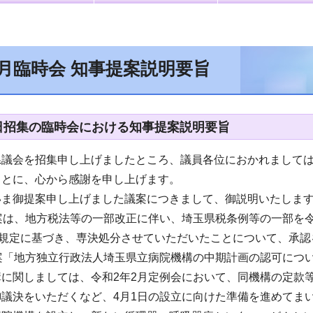
4月臨時会 知事提案説明要旨
1日招集の臨時会における知事提案説明要旨
県議会を招集申し上げましたところ、議員各位におかれまして
ことに、心から感謝を申し上げます。
いま御提案申し上げました議案につきまして、御説明いたしま
案は、地方税法等の一部改正に伴い、埼玉県税条例等の一部を令
の規定に基づき、専決処分させていただいたことについて、承
案「地方独立行政法人埼玉県立病院機構の中期計画の認可につ
に関しましては、令和2年2月定例会において、同機構の定款
議決をいただくなど、4月1日の設立に向けた準備を進めてま