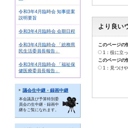
令和3年4月臨時会 知事提案
説明要旨
より良い
令和3年4月臨時会 会期日程
令和3年4月臨時会 「総務県
このページの
民生活委員長報告」
1：役に立
このページの
令和3年4月臨時会 「福祉保
1：見つけ
健医療委員長報告」
議会生中継・録画中継
本会議及び予算特別委
員会の生中継・録画中
継をご覧になれます。