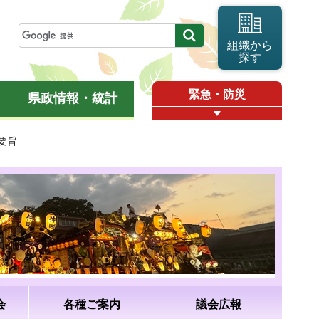
組織から
探す
緊急・防災
県政情報・統計
要旨
会
各種ご案内
議会広報