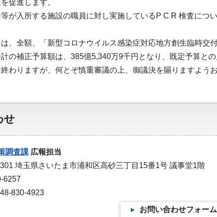
策を促進します。
等が入所する施設の職員に対し実施しているP C R 検査に
ては、全額、「新型コロナウイルス感染症対応地方創生臨時交
の補正予算額は、385億5,340万9千円となり、既定予算との累計
を終わりますが、何とぞ慎重審議の上、御議決を賜りますよう
わせ
策調査課
広報担当
-9301 埼玉県さいたま市浦和区高砂三丁目15番1号 議事堂1階
-6257
-830-4923
お問い合わせフォーム