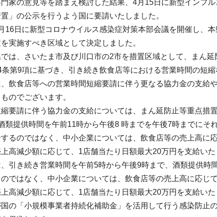
門家の意見等を踏まえ検討した結果、4月15日に新型インフ
措置」の公示を行うよう国に要請いたしました。
月16日に新型コロナウイルス感染症対策本部会議を開催し、本県
置を実施すべき区域として決定しました。
県では、さいたま市及び川口市の2市を措置区域として、まん延
4条第9項に基づき、引き続き飲食店等における営業時間の短
は、飲食店等への営業時間短縮要請に伴う更なる協力金の支給
るものでございます。
短縮要請に伴う協力金の支給については、まん延防止等重点措置
酒類提供時間を午前11時から午後8 時までを午後7時までにそ
するのではなく、中小企業については、飲食店等の売上高に応
上高減少額に応じて、1店舗当たり日額最大20万円を支給いた
、引き続き営業時間を午前5時から午後9時まで、酒類提供時間
のではなく、中小企業については、飲食店等の売上高に応じて、
上高減少額に応じて、1店舗当たり日額最大20万円を支給いた
が国の「小規模事業者持続化補助金」を活用して行う感染防止