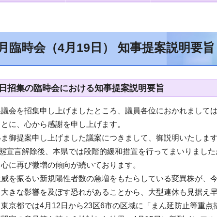
4月臨時会（4月19日） 知事提案説明要旨
19日招集の臨時会における知事提案説明要旨
県議会を招集申し上げましたところ、議員各位におかれまして
ことに、心から感謝を申し上げます。
いま御提案申し上げました議案につきまして、御説明いたしま
事態宣言解除後、本県では段階的緩和措置を行ってまいりまし
中心に再び微増の傾向が続いております。
猛威を振るい新規陽性者数の急増をもたらしている変異株が、
も大きな影響を及ぼす恐れがあることから、大型連休も見据え
東京都では4月12日から23区6市の区域に「まん延防止等重