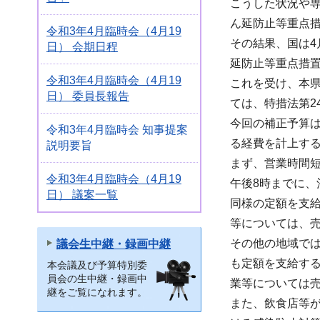
こうした状況や専
ん延防止等重点
令和3年4月臨時会（4月19
その結果、国は4
日） 会期日程
延防止等重点措
令和3年4月臨時会（4月19
これを受け、本
日） 委員長報告
ては、特措法第2
今回の補正予算
令和3年4月臨時会 知事提案
る経費を計上す
説明要旨
まず、営業時間
令和3年4月臨時会（4月19
午後8時までに、
日） 議案一覧
同様の定額を支給
等については、売
その他の地域では
議会生中継・録画中継
も定額を支給する
本会議及び予算特別委
員会の生中継・録画中
業等については売
継をご覧になれます。
また、飲食店等