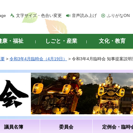
age
文字サイズ・色合い変更
音声読み上げ
ふりがなON
健康・福祉
しごと・産業
文化・教育
概要
>
令和3年4月臨時会（4月19日）
> 令和3年4月臨時会 知事提案説明
議員名簿
委員会
定例会・臨時