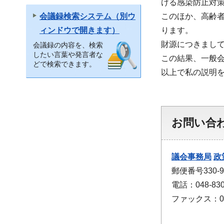
ける感染防止対
このほか、高齢者
会議録検索システム（別ウ
ります。
ィンドウで開きます）
財源につきまし
会議録の内容を、検索
したい言葉や発言者な
この結果、一般会計
どで検索できます。
以上で私の説明
お問い合
議会事務局
政
郵便番号330
電話：048-830
ファックス：048