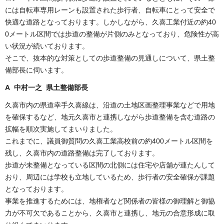
には自転車専用レーンも設置された歩行者、自転車にとって安全で
快適な道路となっております。しかしながら、久喜工業付近の約40
0メートル区間では歩道の整備が片側のみとなっており、危険性が高
い状況が続いております。
そこで、抜本的な対策としての歩道整備の見通しについて、県土整
備部長に伺います。
A 中村一之 県土整備部長
久喜市内の県道幸手久喜線は、沿道の土地区画整理事業などで用地
を確保するなど、地元久喜市と連携しながら歩道整備を含む道路の
拡幅を順次実施してまいりました。
これまでに、議員御質問の久喜工業高校前の約400メートル区間を
残し、久喜市内の道路整備は完了しております。
歩道が未整備となっている区間の北側には住宅や店舗が連たんして
おり、周辺には学校も立地しているため、歩行者の安全確保が課題
となっております。
事業を推進するためには、地権者など関係者の皆様の御理解と御協
力が不可欠であることから、久喜市と連携し、地元の合意形成に取