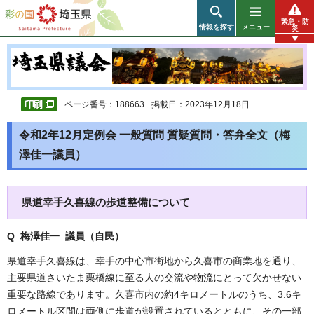
彩の国 埼玉県
緊急・防
情報を探す
メニュー
災
ページ番号：188663
掲載日：2023年12月18日
令和2年12月定例会 一般質問 質疑質問・答弁全文（梅
澤佳一議員）
県道幸手久喜線の歩道整備について
Q 梅澤佳一 議員（自民）
県道幸手久喜線は、幸手の中心市街地から久喜市の商業地を通り、
主要県道さいたま栗橋線に至る人の交流や物流にとって欠かせない
重要な路線であります。久喜市内の約4キロメートルのうち、3.6キ
ロメートル区間は両側に歩道が設置されているとともに、その一部