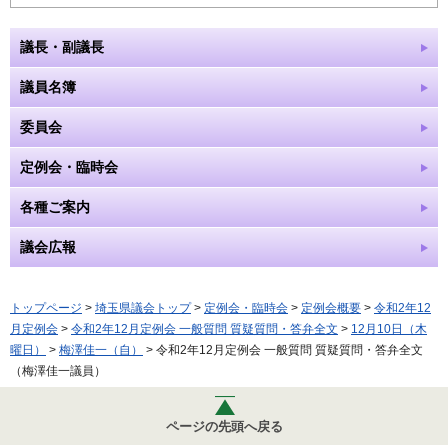
議長・副議長
議員名簿
委員会
定例会・臨時会
各種ご案内
議会広報
トップページ
>
埼玉県議会トップ
>
定例会・臨時会
>
定例会概要
>
令和2年12
月定例会
>
令和2年12月定例会 一般質問 質疑質問・答弁全文
>
12月10日（木
曜日）
>
梅澤佳一（自）
> 令和2年12月定例会 一般質問 質疑質問・答弁全文
（梅澤佳一議員）
ページの先頭へ戻る