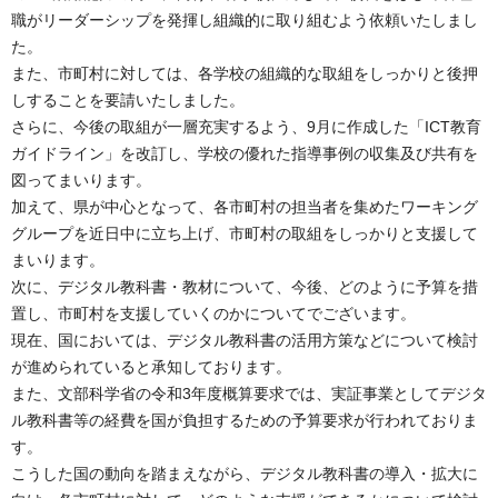
職がリーダーシップを発揮し組織的に取り組むよう依頼いたしまし
た。
また、市町村に対しては、各学校の組織的な取組をしっかりと後押
しすることを要請いたしました。
さらに、今後の取組が一層充実するよう、9月に作成した「ICT教育
ガイドライン」を改訂し、学校の優れた指導事例の収集及び共有を
図ってまいります。
加えて、県が中心となって、各市町村の担当者を集めたワーキング
グループを近日中に立ち上げ、市町村の取組をしっかりと支援して
まいります。
次に、デジタル教科書・教材について、今後、どのように予算を措
置し、市町村を支援していくのかについてでございます。
現在、国においては、デジタル教科書の活用方策などについて検討
が進められていると承知しております。
また、文部科学省の令和3年度概算要求では、実証事業としてデジタ
ル教科書等の経費を国が負担するための予算要求が行われておりま
す。
こうした国の動向を踏まえながら、デジタル教科書の導入・拡大に