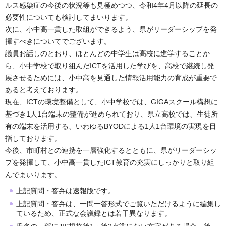
ルス感染症の今後の状況等も見極めつつ、令和4年4月以降の延長の
必要性についても検討してまいります。
次に、小中高一貫した取組ができるよう、県がリーダーシップを発
揮すべきについてでございます。
議員お話しのとおり、ほとんどの中学生は高校に進学することか
ら、小中学校で取り組んだICTを活用した学びを、高校で継続し発
展させるためには、小中高を見通した情報活用能力の育成が重要で
あると考えております。
現在、ICTの環境整備として、小中学校では、GIGAスクール構想に
基づき1人1台端末の整備が進められており、県立高校では、生徒所
有の端末を活用する、いわゆるBYODによる1人1台環境の実現を目
指しております。
今後、市町村との連携を一層強化するとともに、県がリーダーシッ
プを発揮して、小中高一貫したICT教育の充実にしっかりと取り組
んでまいります。
上記質問・答弁は速報版です。
上記質問・答弁は、一問一答形式でご覧いただけるように編集し
ているため、正式な会議録とは若干異なります。