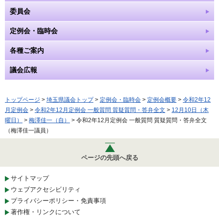
委員会
定例会・臨時会
各種ご案内
議会広報
トップページ
>
埼玉県議会トップ
>
定例会・臨時会
>
定例会概要
>
令和2年12
月定例会
>
令和2年12月定例会 一般質問 質疑質問・答弁全文
>
12月10日（木
曜日）
>
梅澤佳一（自）
> 令和2年12月定例会 一般質問 質疑質問・答弁全文
（梅澤佳一議員）
ページの先頭へ戻る
サイトマップ
ウェブアクセシビリティ
プライバシーポリシー・免責事項
著作権・リンクについて