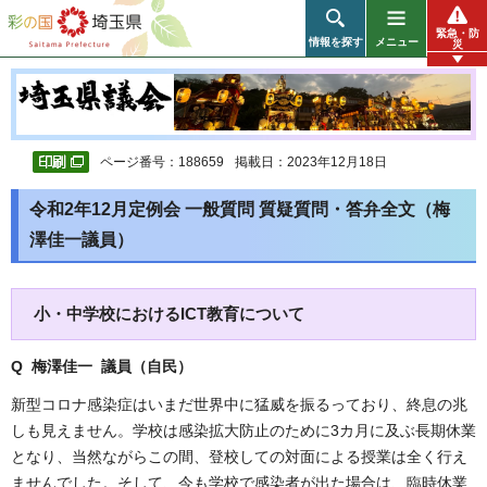
彩の国 埼玉県
緊急・防
情報を探す
メニュー
災
ページ番号：188659
掲載日：2023年12月18日
令和2年12月定例会 一般質問 質疑質問・答弁全文（梅
澤佳一議員）
小・中学校におけるICT教育について
Q 梅澤佳一 議員（自民）
新型コロナ感染症はいまだ世界中に猛威を振るっており、終息の兆
しも見えません。学校は感染拡大防止のために3カ月に及ぶ長期休業
となり、当然ながらこの間、登校しての対面による授業は全く行え
ませんでした。そして、今も学校で感染者が出た場合は、臨時休業