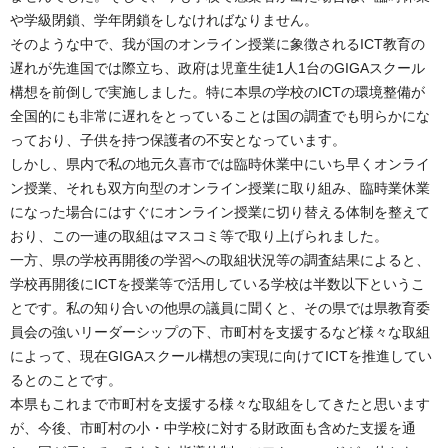
や学級閉鎖、学年閉鎖をしなければなりません。
そのような中で、我が国のオンライン授業に象徴されるICT教育の
遅れが先進国では際立ち、政府は児童生徒1人1台のGIGAスクール
構想を前倒しで実施しました。特に本県の学校のICTの環境整備が
全国的にも非常に遅れをとっていることは国の調査でも明らかにな
っており、子供を持つ保護者の不安となっています。
しかし、県内で私の地元久喜市では臨時休業中にいち早くオンライ
ン授業、それも双方向型のオンライン授業に取り組み、臨時業休業
になった場合にはすぐにオンライン授業に切り替える体制を整えて
おり、この一連の取組はマスコミ等で取り上げられました。
一方、県の学校再開後の学習への取組状況等の調査結果によると、
学校再開後にICTを授業等で活用している学校は半数以下というこ
とです。私の知り合いの他県の議員に聞くと、その県では県教育委
員会の強いリーダーシップの下、市町村を支援するなど様々な取組
によって、現在GIGAスクール構想の実現に向けてICTを推進してい
るとのことです。
本県もこれまで市町村を支援する様々な取組をしてきたと思います
が、今後、市町村の小・中学校に対する財政面も含めた支援を通