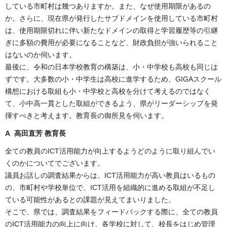
している市町村は幾つありますか。また、なぜ使用期限があるの
か。さらに、現在県が発行したサブドメインを使用している市町村
は、使用期限切れに伴い新たなドメインの取得と学習履歴等の引継
ぎに多額の費用が必要になることなど、財政負担が強いられること
はないのか伺います。
最後に、令和の日本学校教育の構築は、小・中学校も高校も同じは
ずです。大多数の小・中学生は高校に進学するため、GIGAスクール
構想における取組も小・中学校と高校を分けて考えるのではなく
て、小中高一貫とした取組ができるよう、県がリーダーシップを発
揮すべきと考えます。教育長の御所見を伺います。
A 高田直芳 教育長
全ての教員のICT活用能力が向上するようどのように取り組んでい
くのかについてでございます。
議員お話しの調査結果からは、ICT活用能力が高い教員はいるもの
の、市町村や学校単位で、ICT活用を組織的に進める取組が不足し
ている可能性があるとの課題が見えてまいりました。
そこで、県では、調査結果をフィードバックする際に、全ての教員
のICT活用能力の向上に向け、各学校に対して、校長をはじめ管理