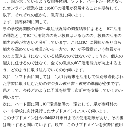
し、国が示しているような指導体制、ソフト、ハードが一体となっ
たオンライン授業をはじめICTの活用が発展することを期待して、
以下、それぞれの点から、教育長に伺います。
まず、指導体制に関して。
県の学校再開後の学習へ取組状況等の調査結果によると、ICT活用
の課題としてICT活用能力の高い教員はいるものの、教員の活用の
能力の差が大きいと分析しています。これはICTに興味があり自ら
能力を高めている教員がいる一方で、ICTが不得意という教員がそ
のまま置き去りになっている結果なのではないでしょうか。個人の
能力に任せるのではなく、全ての教員のICT活用能力が向上するよ
う、どのように取り組んでいくのか伺います。
次に、ソフト面に関しては、1人1台端末を活用して個別最適化され
た学習に取り組むためのデジタル教科書・教材の準備が必要です。
県として、今後どのように予算を措置し市町村を支援していくのか
伺います。
次に、ハード面に関しICT環境整備の一環として、県が市町村の
小・中学校に向け発行したサブドメインについて伺います。
このサブドメインは令和4年3月末日までの使用期限があり、その後
は廃止すると聞いています。現在、このサブドメインを実際に使用