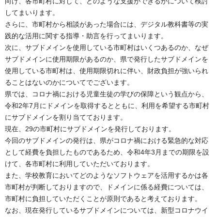
向け、各市町村に対して、どのような支援ができるかについて検討
してまいります。
さらに、市町村から相談があった場合には、デジタル教科書等の実
践的な活用に関する指導・助言を行ってまいります。
次に、サブドメインを使用している市町村はいくつあるのか、なぜ
サブドメインに使用期限があるのか、県で発行したサブドメインを
使用している市町村は、使用期限切れに伴い、財政負担が強いられ
ることはないのかについてでございます。
県では、コロナ禍における児童生徒の学びの保障という観点から、
令和2年7月にドメインを取得するとともに、利用を希望する市町村
にサブドメインを割り当てております。
現在、29の市町村にサブドメインを発行しております。
今回のサブドメインの発行は、県がコロナ禍における緊急的な対応
として経費を負担したものであるため、令和4年3月までの期限を設
けて、各市町村に利用していただいております。
また、学校教育においてどのようなソフトウェアを活用するかは各
市町村が判断しておりますので、ドメインに係る経費については、
市町村に負担していただくことが原則であると考えております。
なお、現在発行しているサブドメインについては、新型コロナウイ