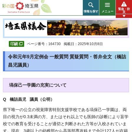
彩の国 埼玉県
緊急・防
情報を探す
メニュー
災
ページ番号：164730
掲載日：2025年10月8日
令和元年9月定例会 一般質問 質疑質問・答弁全文（橋詰
昌児議員）
塙保己一学園の充実について
Q 橋詰昌児 議員（公明
）
県下唯一の公立の視覚障害特別支援学校である塙保己一学園は、両
目の視力が0.3未満の方、またはそれ以上でも医師の診断により盲学
校での教育を受けることが適切と判断された方等が入校されていま
す。現在、3歳以上の幼稚部から高等部専攻科まで合計127人が在籍