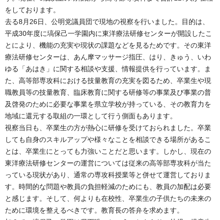
をしております。
去る8月26日、公明党議員団で現地の視察を行いました。目的は、
平成30年度に塙保己一学園内に東洋療法研修センターが開設したこ
とにより、機能の充実や現状の課題などを見るためです。その東洋
療法研修センターは、あん摩マッサージ指圧、はり、きゅう、いわ
ゆる「あはき」に関する相談や支援、情報提供を行っています。ま
た、高等部専攻科における技量教育の充実を図るため、卒業生や現
職教員等の技量教育、臨床教育に関する研修等の事業及び事業の普
及啓発のために必要な事業を県立学校が持っている、その教育力を
地域に還元する取組の一環として行う側面もあります。
視察当日も、卒業生の方が熱心に研修を受けておられました。卒業
しても自身のスキルアップや様々なことを相談できる場所があるこ
とは、卒業生にとっても力強いことだと思います。しかし、現在の
東洋療法研修センターの運営については従来の高等部専攻科が当た
っている現状があり、通常の専攻科授業等と併せて運営しておりま
す。時間的な問題や教員の負担軽減のためにも、教員の加配は必要
と感じます。そして、何よりも在校性、卒業生の子供たちの未来の
ために環境を整えるべきです。教育長の答弁を求めます。