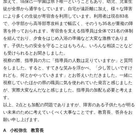
加えて、塙保己一学園は県下唯一ということもあり、幼児、児童生
徒が全県から通学をしています。自宅が遠距離に加え、様々な障害
により多くの生徒が寄宿舎を利用しています。利用者は現在83名
で、小学部から高等部専攻科まで幅広く、そのうち35名が重複の障
害を持っておられます。寄宿舎を支える指導員は全体で21名の体制
を組んでおり、夕食をはじめ入浴の準備など大変な激務でありま
す。子供たちの安全を守ることはもちろん、いろんな相談ごとなど
も受けられるとお聞きしました。
視察の際、指導員の方に「指導員の人数は足りていますか」と質問
をしました。すると、すてきな笑みを浮かべ、「少し苦しいですけ
れども、何とかやっていきます」とお答えいただきました。一緒に
視察していたほかの県の職員に気を使われていた発言と感じました
が、実際大変なんだなと感じました。指導員の加配も必要と考えま
す。
以上、2点とも加配の問題でありますが、障害のある子供たちが明る
い未来のために考えていくべく大事なことです。教育長、答弁をお
願い申し上げます。
A 小松弥生 教育長