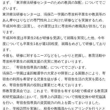
まず、「東洋療法研修センターのための教員の加配」についてでご
ざいます。
東洋療法研修センターは、塙保己一学園の専攻科卒業生や教員等の
あん摩やはりなどの専門性向上に向けた研修などを実施するため、
平成30年度に設置し、その運営は主に専攻科の教職員が担当してお
ります。
平成30年度は卒業生2名が研修を受講して就職を実現した他、今年
度についても卒業生1名が週1回程度、就職をめざして研修しており
ます。
今後も、研修に対するニーズなどをしっかりと把握し、教育活動や
専攻科卒業生の就職支援の充実に努めてまいります。
次に、「寄宿舎指導員の加配」についてでございます。
塙保己一学園は遠距離通学の大変さや障害による困難さにより、寄
宿舎の利用を希望する児童生徒が多く、寄宿舎生活の充実を図るた
め、寄宿舎指導員の役割は重要だと考えております。
県教育委員会では、これまで、寄宿舎を有する5校で構成する教育課
程研究協議会において、指導上の課題について情報交換や研究協議
を行い、寄宿舎指導員の資質能力の向上を図ってまいりました。
また、学校訪問を実施し、校長や教職員からヒアリングを行うとと