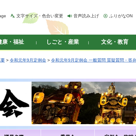
age
文字サイズ・色合い変更
音声読み上げ
ふりがなON
健康・福祉
しごと・産業
文化・教育
概要
>
令和元年9月定例会
>
令和元年9月定例会 一般質問 質疑質問・答