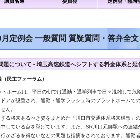
議員名簿
委員会
定例会・臨時
9月定例会 一般質問 質疑質問・答弁全
問題について - 埼玉高速鉄道へシフトする料金体系と延
員（民主フォーラム
）
ットホームは、平日の朝では通勤・通学列車で日々混雑して危険
ムドアが設置され、通勤・通学ラッシュ時のプラットホームで
ません。
関する将来あるべき姿をまとめた「川口市交通体系将来構想」の
集中している点を挙げています。また、SR川口元郷駅への連結
に行かざるを得ないなどの問題も指摘をされております。通勤者