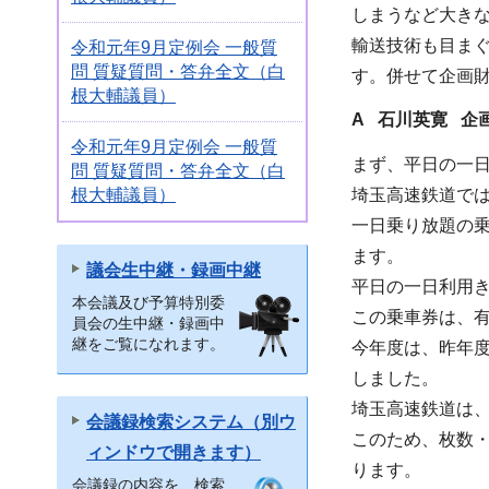
しまうなど大き
輸送技術も目ま
令和元年9月定例会 一般質
問 質疑質問・答弁全文（白
す。併せて企画
根大輔議員）
A 石川英寛 企
令和元年9月定例会 一般質
まず、平日の一
問 質疑質問・答弁全文（白
根大輔議員）
埼玉高速鉄道で
一日乗り放題の
ます。
議会生中継・録画中継
平日の一日利用き
本会議及び予算特別委
この乗車券は、
員会の生中継・録画中
継をご覧になれます。
今年度は、昨年度
しました。
埼玉高速鉄道は
会議録検索システム（別ウ
このため、枚数
ィンドウで開きます）
ります。
会議録の内容を、検索