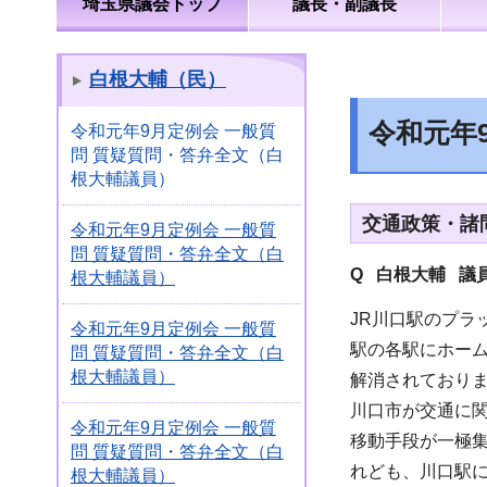
埼玉県議会トップ
議長・副議長
白根大輔（民）
令和元年
令和元年9月定例会 一般質
問 質疑質問・答弁全文（白
根大輔議員）
交通政策・諸
令和元年9月定例会 一般質
問 質疑質問・答弁全文（白
Q 白根大輔 議
根大輔議員）
JR川口駅のプラ
令和元年9月定例会 一般質
駅の各駅にホー
問 質疑質問・答弁全文（白
根大輔議員）
解消されており
川口市が交通に
令和元年9月定例会 一般質
移動手段が一極
問 質疑質問・答弁全文（白
れども、川口駅
根大輔議員）