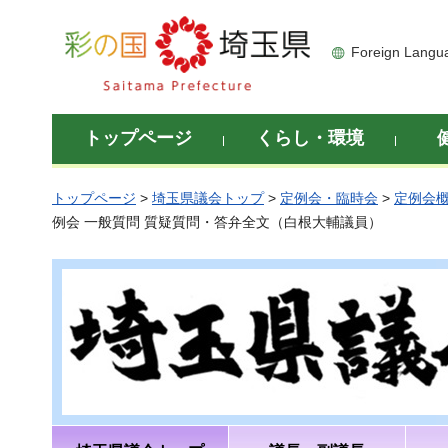
彩の国 埼玉県
Foreign Langu
トップページ
くらし・環境
トップページ
>
埼玉県議会トップ
>
定例会・臨時会
>
定例会
例会 一般質問 質疑質問・答弁全文（白根大輔議員）