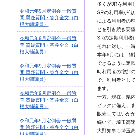
多くがJRを利用
令和元年9月定例会 一般質
SRの利用率が低
問 質疑質問・答弁全文（白
による利用者の
根大輔議員）
とを引き続き要
SRの定期利用
令和元年9月定例会 一般質
問 質疑質問・答弁全文（白
それに対し、一
根大輔議員）
本年6月には、経
できるように定
令和元年9月定例会 一般質
時利用者の増加
問 質疑質問・答弁全文（白
根大輔議員）
で、利用者とし
ます。
令和元年9月定例会 一般質
一方、現在、県内
問 質疑質問・答弁全文（白
ピックに備え、
根大輔議員）
販売してはいか
令和元年9月定例会 一般質
続いて、埼玉高
問 質疑質問・答弁全文（白
大野知事も埼玉
根大輔議員）