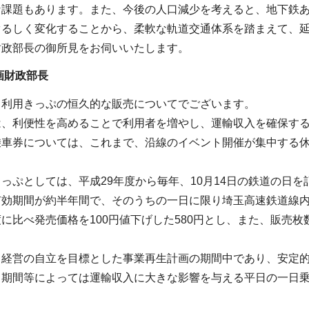
な課題もあります。また、今後の人口減少を考えると、地下鉄
ぐるしく変化することから、柔軟な軌道交通体系を踏まえて、
財政部長の御所見をお伺いいたします。
画財政部長
日利用きっぷの恒久的な販売についてでございます。
は、利便性を高めることで利用者を増やし、運輸収入を確保す
乗車券については、これまで、沿線のイベント開催が集中する
っぷとしては、平成29年度から毎年、10月14日の鉄道の日
有効期間が約半年間で、そのうちの一日に限り埼玉高速鉄道線
に比べ発売価格を100円値下げした580円とし、また、販売枚数
、経営の自立を目標とした事業再生計画の期間中であり、安定
・期間等によっては運輸収入に大きな影響を与える平日の一日