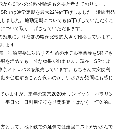
RからSRへの分散化輸送も必要と考えております。
SRでは通学定期を最大22%値下げしました。沿線開発
たしました。通勤定期についても値下げしていただくこ
加について取り上げさせていただきます。
の効果により増加の幅が比較的大きく推移しています。
感じます。
売、宿泊需要に対応するためのホテル事業等をSRでも
堀を埋めても十分な効果が出ません。現在、SRでは一
東京メトロパスを販売しています。もちろん大変便利
活動を促進することが良いのか、いささか疑問にも感じ
ていますが、来年の東京2020オリンピック・パラリン
も、平日の一日利用切符を期間限定ではなく、恒久的に
り方として、地下鉄での延伸では建設コストがかさんで