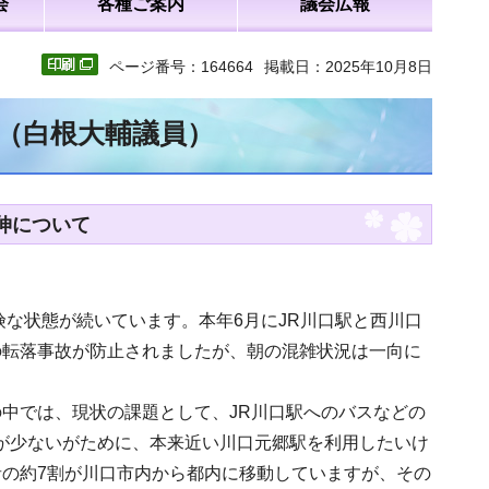
会
各種ご案内
議会広報
ページ番号：164664
掲載日：2025年10月8日
文（白根大輔議員）
伸について
な状態が続いています。本年6月にJR川口駅と西川口
の転落事故が防止されましたが、朝の混雑状況は一向に
中では、現状の課題として、JR川口駅へのバスなどの
が少ないがために、本来近い川口元郷駅を利用したいけ
の約7割が川口市内から都内に移動していますが、その