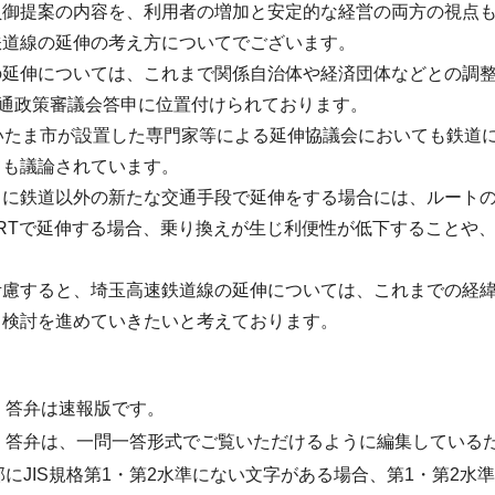
員御提案の内容を、利用者の増加と安定的な経営の両方の視点
鉄道線の延伸の考え方についてでございます。
の延伸については、これまで関係自治体や経済団体などとの調
交通政策審議会答申に位置付けられております。
さいたま市が設置した専門家等による延伸協議会においても鉄道
ても議論されています。
うに鉄道以外の新たな交通手段で延伸をする場合には、ルート
RTで延伸する場合、乗り換えが生じ利便性が低下することや
。
考慮すると、埼玉高速鉄道線の延伸については、これまでの経
て検討を進めていきたいと考えております。
・答弁は速報版です。
・答弁は、一問一答形式でご覧いただけるように編集している
部にJIS規格第1・第2水準にない文字がある場合、第1・第2