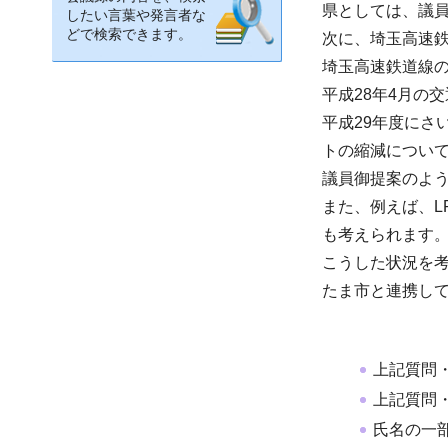
県としては、議
したい言葉や発言者な
どで検索できます。
次に、埼玉高速
埼玉高速鉄道線
平成28年4月の
平成29年度に
トの縮減につい
議員御提案のよ
また、例えば、L
も考えられます
こうした状況を
たま市と連携し
上記質問
上記質問
氏名の一