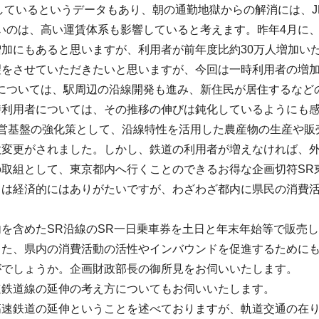
しているというデータもあり、朝の通勤地獄からの解消には、J
いのは、高い運賃体系も影響していると考えます。昨年4月に、
増加にもあると思いますが、利用者が前年度比約30万人増加い
望をさせていただきたいと思いますが、今回は一時利用者の増
者については、駅周辺の沿線開発も進み、新住民が居住するなど
時利用者については、その推移の伸びは鈍化しているようにも
営基盤の強化策として、沿線特性を活用した農産物の生産や販
款変更がされました。しかし、鉄道の利用者が増えなければ、外
の取組として、東京都内へ行くことのできるお得な企画切符SR
ては経済的にはありがたいですが、わざわざ都内に県民の消費
を含めたSR沿線のSR一日乗車券を土日と年末年始等で販売し
また、県内の消費活動の活性やインバウンドを促進するために
がでしょうか。企画財政部長の御所見をお伺いいたします。
速鉄道線の延伸の考え方についてもお伺いいたします。
高速鉄道の延伸ということを述べておりますが、軌道交通の在