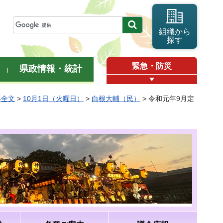
組織から
探す
緊急・防災
県政情報・統計
弁全文
>
10月1日（火曜日）
>
白根大輔（民）
> 令和元年9月定