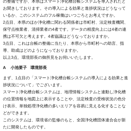
の整備ですが、本県はスマート浄化槽台帳システムを導入されたと
お聞きしております。その導入による効果と進捗状況はどうなって
いるか、このシステムのフル稼働はいつごろとお考えですか。
2点目、本県のほか浄化槽に関わる関係者は市町村、法定検査機関、
保守点検業者、清掃業者の4者です。データの精度向上には4者の連
携は不可欠と考えます。4者協議はどうなっておりますか。
3点目、これは台帳の整備に当たり、本県から市町村への助言、指
導、助成はどのようになっておりますか。
以上3点、環境部長の御所見をお伺いいたします。
A 小池要子 環境部長
まず、1点目の「スマート浄化槽台帳システムの導入による効果と進
捗状況について」でございます。
スマート浄化槽台帳システムは、地理情報システムと連動し浄化槽
の位置情報を地図上に表示することや、法定検査の受検状況の色分
け表示、単独処理浄化槽の多いエリアを容易に見える化することな
どができます。
このシステムは、環境省の監修のもと、全国浄化槽団体連合会が新
たに開発したものです。