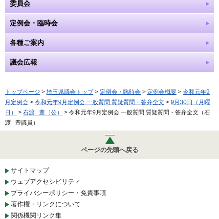
委員会
定例会・臨時会
各種ご案内
議会広報
トップページ
>
埼玉県議会トップ
>
定例会・臨時会
>
定例会概要
>
令和元年9
月定例会
>
令和元年9月定例会 一般質問 質疑質問・答弁全文
>
9月30日（月曜
日）
>
石渡 豊（公）
> 令和元年9月定例会 一般質問 質疑質問・答弁全文（石
渡 豊議員）
ページの先頭へ戻る
サイトマップ
ウェブアクセシビリティ
プライバシーポリシー・免責事項
著作権・リンクについて
関係機関リンク集