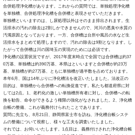
合併処理浄化槽があります。これからの質問では、単独処理浄化槽
を単独槽、合併処理浄化槽を合併槽と表現させていただきます。
単独槽といいますのは、し尿処理以外はそのまま排出されます。生
活排水の汚れの除去は2割しかできませんので、河川の悪臭や水質の
汚濁原因となっております。一方、合併槽は台所や風呂の水など生
活排水をまとめて処理しますので、汚れの除去は9割となります。し
たがって合併槽は川の国埼玉の実現のためには必須です。
浄化槽の設置状況ですが、2017年度末時点で全国では合併槽は約37
0万基、単独槽は約390万基、本県はといいますと合併槽が約23万
基、単独槽が約27万基、ともに単独槽が過半数を占めております。
本年6月、国は14年ぶりに浄化槽法を改正いたしました。法改正の
目的は、単独槽から合併槽への転換促進です。私たち都道府県に対
しては2点。1、老朽化の激しい単独槽所有者に対し、合併槽への転
換を勧告、命令ができるよう権限の強化がなされました。2、浄化槽
台帳の整備、これが義務付けられたことであります。
質問に先立ち、8月21日、静岡県富士市を訪ね、浄化槽台帳システ
ムの整備について視察し、様々な工夫を調査いたしました。
それでは、お伺いいたします。1点目は、義務付けされた浄化槽台帳