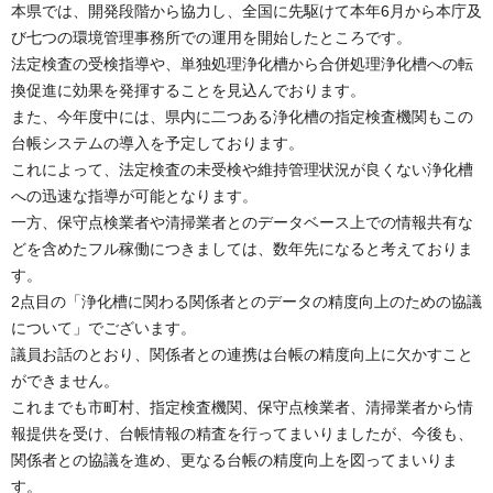
本県では、開発段階から協力し、全国に先駆けて本年6月から本庁及
び七つの環境管理事務所での運用を開始したところです。
法定検査の受検指導や、単独処理浄化槽から合併処理浄化槽への転
換促進に効果を発揮することを見込んでおります。
また、今年度中には、県内に二つある浄化槽の指定検査機関もこの
台帳システムの導入を予定しております。
これによって、法定検査の未受検や維持管理状況が良くない浄化槽
への迅速な指導が可能となります。
一方、保守点検業者や清掃業者とのデータベース上での情報共有な
どを含めたフル稼働につきましては、数年先になると考えておりま
す。
2点目の「浄化槽に関わる関係者とのデータの精度向上のための協議
について」でございます。
議員お話のとおり、関係者との連携は台帳の精度向上に欠かすこと
ができません。
これまでも市町村、指定検査機関、保守点検業者、清掃業者から情
報提供を受け、台帳情報の精査を行ってまいりましたが、今後も、
関係者との協議を進め、更なる台帳の精度向上を図ってまいりま
す。