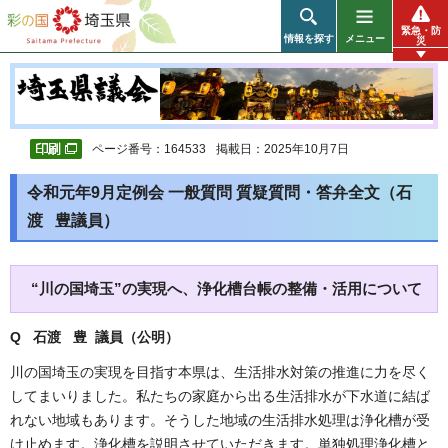
彩の国 埼玉県
緊急・防
情報を探す
メニュー
災
ページ番号：164533
掲載日：2025年10月7日
令和元年9月定例会 一般質問 質疑質問・答弁全文（石
渡 豊議員）
“川の国埼玉”の実現へ、浄化槽台帳の整備・活用について
Q 石渡 豊 議員（公明
）
川の国埼玉の実現を目指す本県は、生活排水対策の推進に力を尽く
してまいりました。私たちの家庭から出る生活排水が下水道に結ば
れない地域もあります。そうした地域の生活排水処理は浄化槽が受
け止めます。浄化槽を説明させていただきます。単独処理浄化槽と