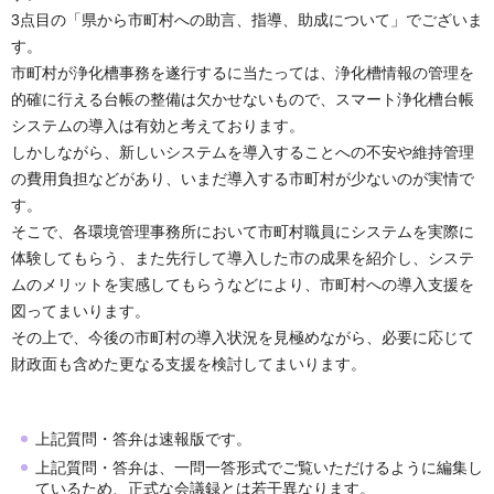
3点目の「県から市町村への助言、指導、助成について」でございま
す。
市町村が浄化槽事務を遂行するに当たっては、浄化槽情報の管理を
的確に行える台帳の整備は欠かせないもので、スマート浄化槽台帳
システムの導入は有効と考えております。
しかしながら、新しいシステムを導入することへの不安や維持管理
の費用負担などがあり、いまだ導入する市町村が少ないのが実情で
す。
そこで、各環境管理事務所において市町村職員にシステムを実際に
体験してもらう、また先行して導入した市の成果を紹介し、システ
ムのメリットを実感してもらうなどにより、市町村への導入支援を
図ってまいります。
その上で、今後の市町村の導入状況を見極めながら、必要に応じて
財政面も含めた更なる支援を検討してまいります。
上記質問・答弁は速報版です。
上記質問・答弁は、一問一答形式でご覧いただけるように編集し
ているため、正式な会議録とは若干異なります。