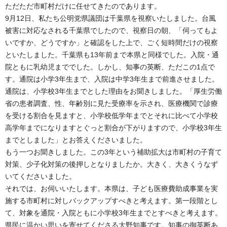
ただただ市町村だけに任せてきたのであります。
9月12日、私たち公明党県議団は千葉県を視察いたしました。台風
被害に対応なされる千葉県でしたので、視察日の朝、「伺ってもよ
いですか、どうですか」と確認をした上で、ごく短時間だけの視察
といたしました。千葉県も13年前まで本県と同様でした。入院・通
院ともに乳幼児まででした。しかし、知事の英断、ただこの1点で
す。通院は小学3年生まで、入院は中学3年生まで前進させました。
通院は、小学校3年生までとした理由をお聞きしました。「厚生労働
省の患者調査、性、年齢別に見た受療率を示され、医療機関で診療
を受ける割合を見ますと、小学校低学年までとそれに比べて小学校
高学年までになりますとぐっと割合が下がりますので、小学校3年生
までとしました」とお答えくださいました。
もう一つお聞きしました。この3年という補助拡大は市町村の子育て
対策、少子化対策の後押しとなりましたか。大きく、大きくうなず
いてくださいました。
それでは、お伺いいたします。本県は、子ども医療費助成事業を実
施する市町村に対しバックアップすべきと考えます。第一段階とし
て、対象を通院・入院ともに小学校3年生までとすべきと考えます。
県民に温かい思いを寄せてくださる大野知事です。知事の御英断あ