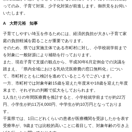
ってのみ、子育て対策、少子化対策が前進します。御所見をお伺い
いたします。
A 大野元裕 知事
子育てしやすい埼玉を作るためには、経済的負担が大きい子育て家
庭の負担軽減を図ることが重要であります。
そのため、県では実施主体である市町村に対し、小学校就学前まで
を対象に一般財源により補助を行っております。
また、現在子育て支援の観点から、平成30年6月定例会での決議を
踏まえ、「県内全域における乳幼児医療費の窓口無料化」につい
て、市町村とともに検討を進めているところでございます。
一方、市町村では対象年齢15歳を迎えた年度末や18歳を迎えた年度
末まで、それぞれの判断で拡大をしておられます。
1人当たりの年間医療費を推計すると、小学校就学前までが約22万
円、小学生が約11万4,000円、中学生が約10万円となっておりま
す。
千葉県では、1日にどれくらいの患者が医療機関を受診したかを表す
受療率が、9歳までは比較的高いことに着目して、対象年齢の引き上