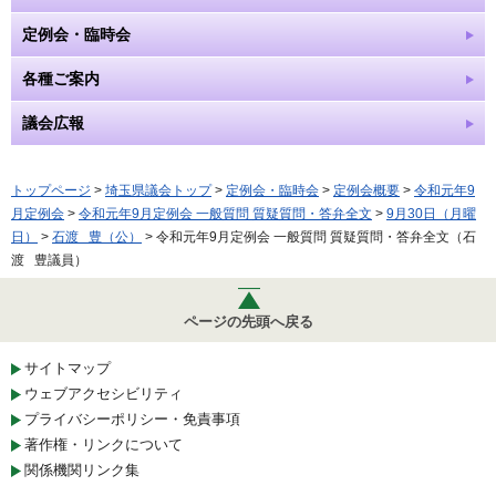
定例会・臨時会
各種ご案内
議会広報
トップページ
>
埼玉県議会トップ
>
定例会・臨時会
>
定例会概要
>
令和元年9
月定例会
>
令和元年9月定例会 一般質問 質疑質問・答弁全文
>
9月30日（月曜
日）
>
石渡 豊（公）
> 令和元年9月定例会 一般質問 質疑質問・答弁全文（石
渡 豊議員）
ページの先頭へ戻る
サイトマップ
ウェブアクセシビリティ
プライバシーポリシー・免責事項
著作権・リンクについて
関係機関リンク集