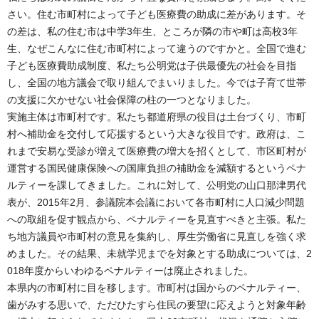
さい。住む市町村によって子ども医療費の助成に差があります。そ
の差は、私の住む市は中学3年生、ところが隣の市や町は高校3年
生、なぜこんなに住む市町村によって違うのですかと。全国で進む
子ども医療費助成制度、私たち公明党は子供最優先の社会を目指
し、全国の地方議会で取り組んでまいりました。今では子育て世帯
の支援に欠かせない社会保障の柱の一つとなりました。
実施主体は市町村です。私たち都道府県の役目は土台づくり、市町
村へ補助金を交付して応援するという大きな役目です。政府は、こ
れまで安易な受診が増えて医療費の増大を招くとして、市区町村が
運営する国民健康保険への国庫負担の補助金を減額するというペナ
ルティーを課してきました。これに対して、公明党の山口那津男代
表が、2015年2月、参議院本会議において各市町村に人口減少問題
への取組を促す観点から、ペナルティーを見直すべきと主張。私た
ち地方議員や市町村の意見を集約し、厚生労働省に見直しを強く求
めました。その結果、未就学児までを対象とする助成については、2
018年度からいわゆるペナルティーは廃止されました。
本県内の市町村に目を移します。市町村は国からのペナルティー、
歯がみする思いで、ただひたすら住民の要望に応えようと対象年齢