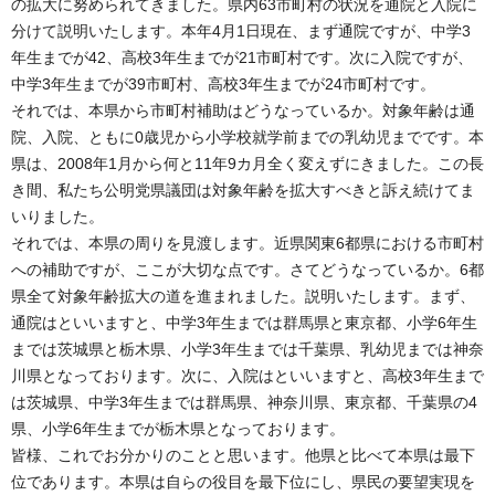
の拡大に努められてきました。県内63市町村の状況を通院と入院に
分けて説明いたします。本年4月1日現在、まず通院ですが、中学3
年生までが42、高校3年生までが21市町村です。次に入院ですが、
中学3年生までが39市町村、高校3年生までが24市町村です。
それでは、本県から市町村補助はどうなっているか。対象年齢は通
院、入院、ともに0歳児から小学校就学前までの乳幼児までです。本
県は、2008年1月から何と11年9カ月全く変えずにきました。この長
き間、私たち公明党県議団は対象年齢を拡大すべきと訴え続けてま
いりました。
それでは、本県の周りを見渡します。近県関東6都県における市町村
への補助ですが、ここが大切な点です。さてどうなっているか。6都
県全て対象年齢拡大の道を進まれました。説明いたします。まず、
通院はといいますと、中学3年生までは群馬県と東京都、小学6年生
までは茨城県と栃木県、小学3年生までは千葉県、乳幼児までは神奈
川県となっております。次に、入院はといいますと、高校3年生まで
は茨城県、中学3年生までは群馬県、神奈川県、東京都、千葉県の4
県、小学6年生までが栃木県となっております。
皆様、これでお分かりのことと思います。他県と比べて本県は最下
位であります。本県は自らの役目を最下位にし、県民の要望実現を