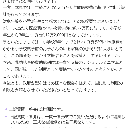
げを行ったと聞いております。
一方、本県では、年齢ごとの1人当たり年間医療費に基づいて制度設
計を行っております。
対象年齢を小学3年生まで拡大しては、との御提案でございました
が、1人当たり医療費は小学校就学前の約22万円に対して、小学校1
年生から3年生までは約12万2,000円となっております。
県といたしましては、小学校3年生までと比べてほぼ2倍の医療費が
かかる小学校就学前のお子さんのいる家庭の負担が特に大きいと考
え、この部分をしっかり支援することを政策としてまいりました。
本来、乳幼児医療費助成制度は子育て支援のナショナルミニマムと
して、国が統一した制度として実施するべきであると考えていると
ころであります。
今後とも、政府要望をはじめ様々な機会を捉えて、国に対し制度の
創設を要請をさせていただきたいと思っております。
上記質問・答弁は速報版です。
上記質問・答弁は、一問一答形式でご覧いただけるように編集し
ているため、正式な会議録とは若干異なります。