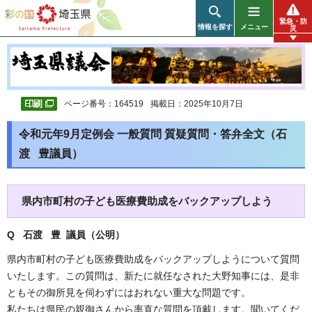
彩の国 埼玉県
緊急・防
情報を探す
メニュー
災
ページ番号：164519
掲載日：2025年10月7日
令和元年9月定例会 一般質問 質疑質問・答弁全文（石
渡 豊議員）
県内市町村の子ども医療費助成をバックアップしよう
Q 石渡 豊 議員（公明
）
県内市町村の子ども医療費助成をバックアップしようについて質問
いたします。この質問は、新たに就任なされた大野知事には、是非
ともその御所見を伺わずにはおれない重大な問題です。
私たちは県民の親御さんから率直な質問を頂戴します。聞いてくだ