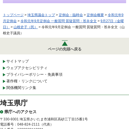
トップページ
>
埼玉県議会トップ
>
定例会・臨時会
>
定例会概要
>
令和元年9
月定例会
>
令和元年9月定例会 一般質問 質疑質問・答弁全文
>
9月27日（金曜
日）
>
山根史子（民）
> 令和元年9月定例会 一般質問 質疑質問・答弁全文（山
根史子議員）
ページの先頭へ戻る
サイトマップ
ウェブアクセシビリティ
プライバシーポリシー・免責事項
著作権・リンクについて
関係機関リンク集
埼玉県庁
県庁へのアクセス
〒330-9301 埼玉県さいたま市浦和区高砂三丁目15番1号
電話番号：048-824-2111（代表）