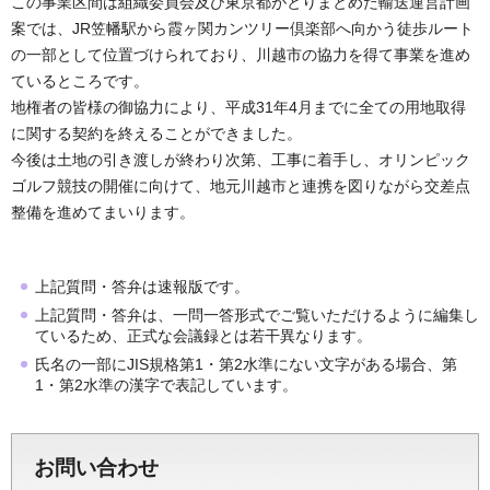
この事業区間は組織委員会及び東京都がとりまとめた輸送運営計画
案では、JR笠幡駅から霞ヶ関カンツリー倶楽部へ向かう徒歩ルート
の一部として位置づけられており、川越市の協力を得て事業を進め
ているところです。
地権者の皆様の御協力により、平成31年4月までに全ての用地取得
に関する契約を終えることができました。
今後は土地の引き渡しが終わり次第、工事に着手し、オリンピック
ゴルフ競技の開催に向けて、地元川越市と連携を図りながら交差点
整備を進めてまいります。
上記質問・答弁は速報版です。
上記質問・答弁は、一問一答形式でご覧いただけるように編集し
ているため、正式な会議録とは若干異なります。
氏名の一部にJIS規格第1・第2水準にない文字がある場合、第
1・第2水準の漢字で表記しています。
お問い合わせ