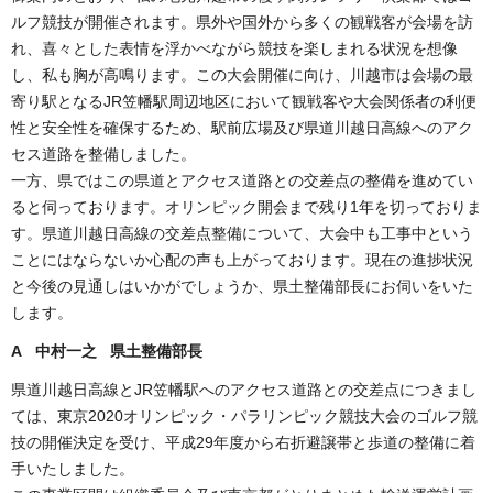
ルフ競技が開催されます。県外や国外から多くの観戦客が会場を訪
れ、喜々とした表情を浮かべながら競技を楽しまれる状況を想像
し、私も胸が高鳴ります。この大会開催に向け、川越市は会場の最
寄り駅となるJR笠幡駅周辺地区において観戦客や大会関係者の利便
性と安全性を確保するため、駅前広場及び県道川越日高線へのアク
セス道路を整備しました。
一方、県ではこの県道とアクセス道路との交差点の整備を進めてい
ると伺っております。オリンピック開会まで残り1年を切っておりま
す。県道川越日高線の交差点整備について、大会中も工事中という
ことにはならないか心配の声も上がっております。現在の進捗状況
と今後の見通しはいかがでしょうか、県土整備部長にお伺いをいた
します。
A 中村一之 県土整備部長
県道川越日高線とJR笠幡駅へのアクセス道路との交差点につきまし
ては、東京2020オリンピック・パラリンピック競技大会のゴルフ競
技の開催決定を受け、平成29年度から右折避譲帯と歩道の整備に着
手いたしました。