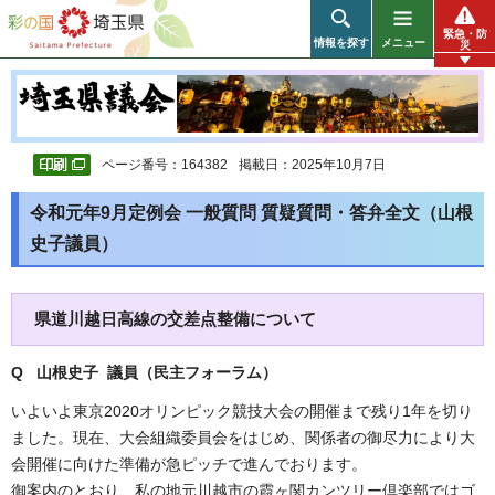
彩の国 埼玉県
緊急・防
情報を探す
メニュー
災
ページ番号：164382
掲載日：2025年10月7日
令和元年9月定例会 一般質問 質疑質問・答弁全文（山根
史子議員）
県道川越日高線の交差点整備について
Q 山根史子 議員（民主フォーラム
）
いよいよ東京2020オリンピック競技大会の開催まで残り1年を切り
ました。現在、大会組織委員会をはじめ、関係者の御尽力により大
会開催に向けた準備が急ピッチで進んでおります。
御案内のとおり、私の地元川越市の霞ヶ関カンツリー倶楽部ではゴ