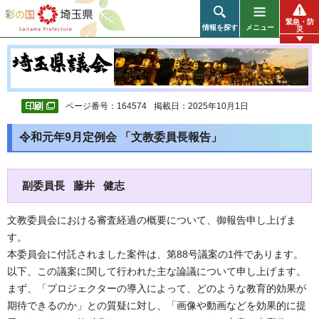
彩の国 埼玉県
緊急・防
情報を探す
メニュー
災
ページ番号：164574
掲載日：2025年10月1日
令和元年9月定例会 「文教委員長報告」
副委員長 藤井 健志
文教委員会における審査経過の概要について、御報告申し上げま
す。
本委員会に付託されました案件は、第88号議案の1件であります。
以下、この議案に関して行われた主な論議について申し上げます。
まず、「プロジェクターの導入によって、どのような教育的効果が
期待できるのか」との質疑に対し、「画像や動画などを効果的に提