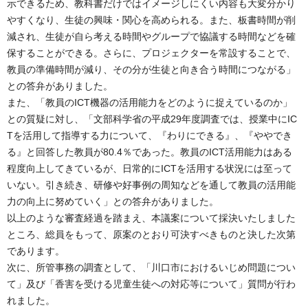
示できるため、教科書だけではイメージしにくい内容も大変分かり
やすくなり、生徒の興味・関心を高められる。また、板書時間が削
減され、生徒が自ら考える時間やグループで協議する時間などを確
保することができる。さらに、プロジェクターを常設することで、
教員の準備時間が減り、その分が生徒と向き合う時間につながる」
との答弁がありました。
また、「教員のICT機器の活用能力をどのように捉えているのか」
との質疑に対し、「文部科学省の平成29年度調査では、授業中にIC
Tを活用して指導する力について、『わりにできる』、『ややでき
る』と回答した教員が80.4％であった。教員のICT活用能力はある
程度向上してきているが、日常的にICTを活用する状況には至って
いない。引き続き、研修や好事例の周知などを通して教員の活用能
力の向上に努めていく」との答弁がありました。
以上のような審査経過を踏まえ、本議案について採決いたしました
ところ、総員をもって、原案のとおり可決すべきものと決した次第
であります。
次に、所管事務の調査として、「川口市におけるいじめ問題につい
て」及び「香害を受ける児童生徒への対応等について」質問が行わ
れました。