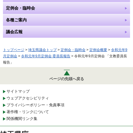
定例会・臨時会
各種ご案内
議会広報
トップページ
>
埼玉県議会トップ
>
定例会・臨時会
>
定例会概要
>
令和元年9
月定例会
>
令和元年9月定例会 委員長報告
> 令和元年9月定例会 「文教委員長
報告」
ページの先頭へ戻る
サイトマップ
ウェブアクセシビリティ
プライバシーポリシー・免責事項
著作権・リンクについて
関係機関リンク集