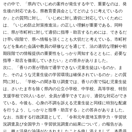
その中で、「県内でいじめの案件が発生する中で、重要なのは、発
生後の対応である。県教育委員会としてどのように考えているの
か」との質問に対し、「いじめに対し適切に対応していくために
は、『いじめ防止対策推進法』の正しい理解が重要である。同時
に、県が市町村に対して適切に指導・助言するためには、できるだ
け早い段階で、県へ情報を頂くことも大切だと考えている。市町村
などを集めた会議や教員の研修などを通じて、法の適切な理解や初
期段階での情報提供の重要性をしっかり周知するとともに、必要な
指導・助言を徹底していきたい」との答弁がありました。
次に、「香りの害が理由で通学できない児童生徒はいるのか。ま
た、そのような児童生徒の学習環境は確保されているのか」との質
問に対し、「学校への聞き取り調査では、香りの害で悩む児童生徒
は、さいたま市を除く県内の公立小学校、中学校、高等学校、特別
支援学校で20人いるが、全員が通学できており、適切な対応ができ
ている。今後も、心身の不調を訴える児童生徒と同様に特別な配慮
を行うよう、しっかりと指導・助言する」との答弁がありました。
なお、当面する行政課題として、「令和元年度埼玉県学力・学習状
況調査及び全国学力・学習状況調査の結果について」の報告があ
り、種々活発な論議がなされましたことを申し添えまして、本委員