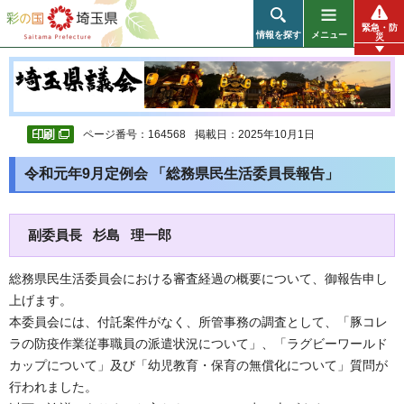
彩の国 埼玉県
緊急・防
情報を探す
メニュー
災
ページ番号：164568
掲載日：2025年10月1日
令和元年9月定例会 「総務県民生活委員長報告」
副委員長 杉島 理一郎
総務県民生活委員会における審査経過の概要について、御報告申し
上げます。
本委員会には、付託案件がなく、所管事務の調査として、「豚コレ
ラの防疫作業従事職員の派遣状況について」、「ラグビーワールド
カップについて」及び「幼児教育・保育の無償化について」質問が
行われました。