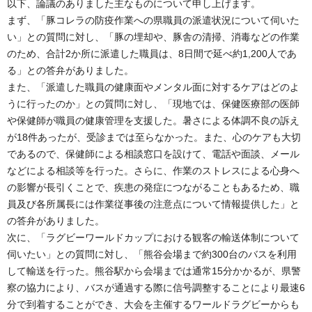
以下、論議のありました主なものについて申し上げます。
まず、「豚コレラの防疫作業への県職員の派遣状況について伺いた
い」との質問に対し、「豚の埋却や、豚舎の清掃、消毒などの作業
のため、合計2か所に派遣した職員は、8日間で延べ約1,200人であ
る」との答弁がありました。
また、「派遣した職員の健康面やメンタル面に対するケアはどのよ
うに行ったのか」との質問に対し、「現地では、保健医療部の医師
や保健師が職員の健康管理を支援した。暑さによる体調不良の訴え
が18件あったが、受診までは至らなかった。また、心のケアも大切
であるので、保健師による相談窓口を設けて、電話や面談、メール
などによる相談等を行った。さらに、作業のストレスによる心身へ
の影響が長引くことで、疾患の発症につながることもあるため、職
員及び各所属長には作業従事後の注意点について情報提供した」と
の答弁がありました。
次に、「ラグビーワールドカップにおける観客の輸送体制について
伺いたい」との質問に対し、「熊谷会場まで約300台のバスを利用
して輸送を行った。熊谷駅から会場までは通常15分かかるが、県警
察の協力により、バスが通過する際に信号調整することにより最速6
分で到着することができ、大会を主催するワールドラグビーからも