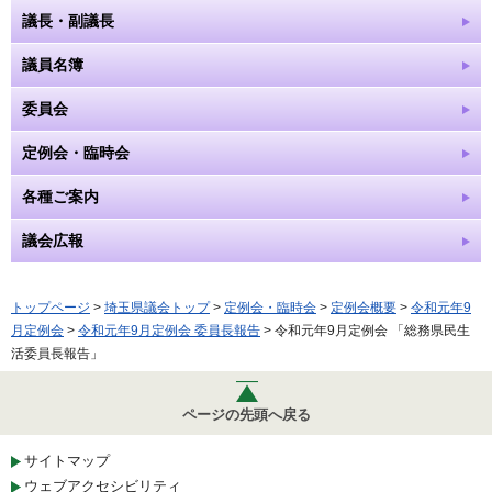
議長・副議長
議員名簿
委員会
定例会・臨時会
各種ご案内
議会広報
トップページ
>
埼玉県議会トップ
>
定例会・臨時会
>
定例会概要
>
令和元年9
月定例会
>
令和元年9月定例会 委員長報告
> 令和元年9月定例会 「総務県民生
活委員長報告」
ページの先頭へ戻る
サイトマップ
ウェブアクセシビリティ