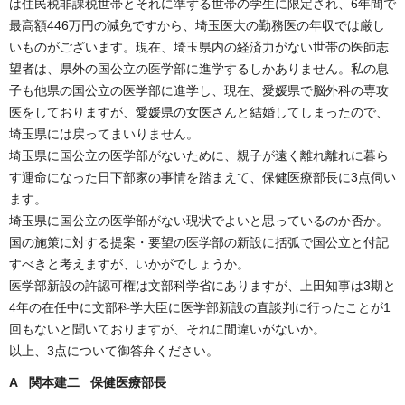
は住民税非課税世帯とそれに準ずる世帯の学生に限定され、6年間で
最高額446万円の減免ですから、埼玉医大の勤務医の年収では厳し
いものがございます。現在、埼玉県内の経済力がない世帯の医師志
望者は、県外の国公立の医学部に進学するしかありません。私の息
子も他県の国公立の医学部に進学し、現在、愛媛県で脳外科の専攻
医をしておりますが、愛媛県の女医さんと結婚してしまったので、
埼玉県には戻ってまいりません。
埼玉県に国公立の医学部がないために、親子が遠く離れ離れに暮ら
す運命になった日下部家の事情を踏まえて、保健医療部長に3点伺い
ます。
埼玉県に国公立の医学部がない現状でよいと思っているのか否か。
国の施策に対する提案・要望の医学部の新設に括弧で国公立と付記
すべきと考えますが、いかがでしょうか。
医学部新設の許認可権は文部科学省にありますが、上田知事は3期と
4年の在任中に文部科学大臣に医学部新設の直談判に行ったことが1
回もないと聞いておりますが、それに間違いがないか。
以上、3点について御答弁ください。
A 関本建二 保健医療部長