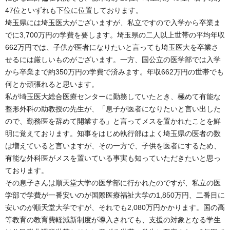
47位といずれも下位に位置しております。
埼玉県には埼玉医大がございますが、私立ですので入学から卒業ま
でに3,700万円の学費を要します。埼玉県の二人以上世帯の平均年収
662万円では、子供が医者になりたいと言っても埼玉医大を卒業さ
せるには厳しいものがございます。一方、国公立の医学部では入学
から卒業まで約350万円の学費で済みます。年収662万円の世帯でも
何とか頑張れると思います。
私が埼玉医大総合医療センターに勤務していたとき、極めて有能な
整形外科の助教授の先生が、「息子が医者になりたいと言い出した
ので、勤務医を辞めて開業する」と言ってメスを置かれたことを鮮
明に覚えております。知事をはじめ執行部はよく埼玉県の医者の数
は増えていると言いますが、その一方で、子供を医者にするため、
有能な外科医がメスを置いている事実も知っていただきたいと思っ
ております。
その息子さんは順天堂大学の医学部に行かれたのですが、私立の医
学部で学費が一番安いのが国際医療福祉大学の1,850万円、二番目に
安いのが順天堂大学ですが、それでも2,080万円かかります。国の高
等教育の教育費軽減新制度が導入されても、支援の対象となる学生