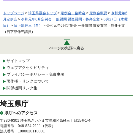
トップページ
>
埼玉県議会トップ
>
定例会・臨時会
>
定例会概要
>
令和元年6
月定例会
>
令和元年6月定例会 一般質問 質疑質問・答弁全文
>
6月27日（木曜
日）
>
日下部伸三（自）
> 令和元年6月定例会 一般質問 質疑質問・答弁全文
（日下部伸三議員）
ページの先頭へ戻る
サイトマップ
ウェブアクセシビリティ
プライバシーポリシー・免責事項
著作権・リンクについて
関係機関リンク集
埼玉県庁
県庁へのアクセス
〒330-9301 埼玉県さいたま市浦和区高砂三丁目15番1号
電話番号：048-824-2111（代表）
法人番号：1000020110001