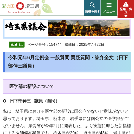
彩の国 埼玉県
緊急・防
情報を探す
メニュー
災
ページ番号：154744
掲載日：2025年7月22日
令和元年6月定例会 一般質問 質疑質問・答弁全文（日下
部伸三議員）
医学部の新設について
Q 日下部伸三
議員（自民
）
私は、埼玉県における医学部の新設は国公立でないと意味がないと
思っております。埼玉県、栃木県、岩手県には国公立の医学部がご
ざいません。厚労省が今年2月に発表した、より実態に即した新指標
による医師偏在状況でも、栃木県が29位、埼玉県が43位、岩手県が