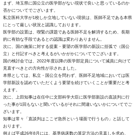
まず、埼玉県に国公立の医学部がない現状で良いと思っているのか
否かについてでございます。
私立医科大学が1校しか立地していない現状は、医師不足である本県
にとって厳しい状況と認識しております。
医学部の設置は、喫緊の課題である医師不足を解消するため、長期
的に有効な手段であるとの認識は変わりありません。
次に、国の施策に対する提案・要望の医学部の新設に括弧で（国公
立）と付記すべきと考えるがいかがかについてでございます。
国の検討会では、2022年度以降の医学部定員について減員に向けて
見直すべきとの方向性が示されました。
本県としては、私立・国公立を問わず、医師不足地域においては医
学部新設を認めていただくよう要望を続けていくことが重要だと考
えます。
次に、上田知事は在任中に文部科学大臣に医学部新設の直談判に行
った事が1回もないと聞いているがそれに間違いないかについてでご
ざいます。
知事は常々「直談判はここぞ急所という場面で行うもの」と話して
おります。
例えば平成26年8月には、基準病床数の算定方法の見直しを求め、